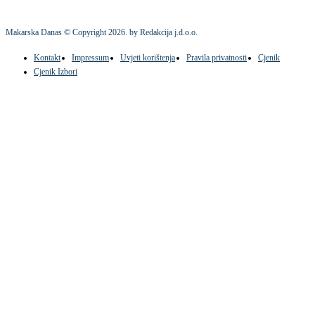
Makarska Danas © Copyright
2026
. by Redakcija j.d.o.o.
Kontakt
Impressum
Uvjeti korištenja
Pravila privatnosti
Cjenik
Cjenik Izbori