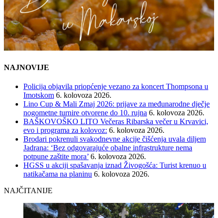
NAJNOVIJE
Policija objavila priopćenje vezano za koncert Thompsona u
Imotskom
6. kolovoza 2026.
Lino Cup & Mali Zmaj 2026: prijave za međunarodne dječje
nogometne turnire otvorene do 10. rujna
6. kolovoza 2026.
BAŠKOVOŠKO LITO Večeras Ribarska večer u Krvavici,
evo i programa za kolovoz:
6. kolovoza 2026.
Brodari pokrenuli svakodnevne akcije čišćenja uvala diljem
Jadrana: ‘Bez odgovarajuće obalne infrastrukture nema
potpune zaštite mora’
6. kolovoza 2026.
HGSS u akciji spašavanja iznad Živogošća: Turist krenuo u
natikačama na planinu
6. kolovoza 2026.
NAJČITANIJE