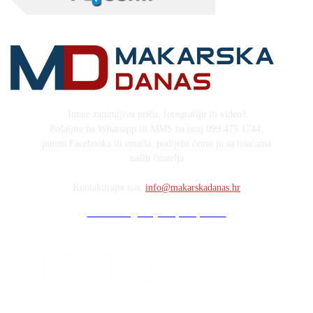
Imate zanimljivu priču, fotografiju ili video?
Pošaljite na Whatsapp ili MMS na broj 099 475 1744,
putem Facebooka ili emaila, podijelit ćemo ju sa tisućama
naših čitatelja
Kontaktirajte nas:
info@makarskadanas.hr
Stock images by Depositphotos