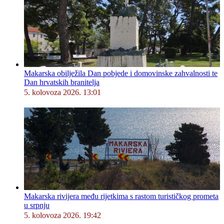
Makarska obilježila Dan pobjede i domovinske zahvalnosti te
Dan hrvatskih branitelja
5. kolovoza 2026. 13:01
Makarska rivijera među rijetkima s rastom turističkog prometa
u srpnju
5. kolovoza 2026. 19:42