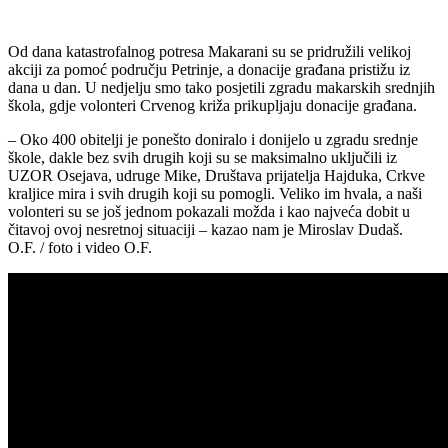
Od dana katastrofalnog potresa Makarani su se pridružili velikoj
akciji za pomoć području Petrinje, a donacije građana pristižu iz
dana u dan. U nedjelju smo tako posjetili zgradu makarskih srednjih
škola, gdje volonteri Crvenog križa prikupljaju donacije građana.
– Oko 400 obitelji je ponešto doniralo i donijelo u zgradu srednje
škole, dakle bez svih drugih koji su se maksimalno uključili iz
UZOR Osejava, udruge Mike, Društava prijatelja Hajduka, Crkve
kraljice mira i svih drugih koji su pomogli. Veliko im hvala, a naši
volonteri su se još jednom pokazali možda i kao najveća dobit u
čitavoj ovoj nesretnoj situaciji – kazao nam je Miroslav Dudaš.
O.F. / foto i video O.F.