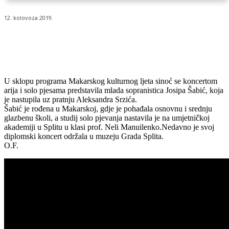
12. kolovoza 2019.
U sklopu programa Makarskog kulturnog ljeta sinoć se koncertom
arija i solo pjesama predstavila mlada sopranistica Josipa Šabić, koja
je nastupila uz pratnju Aleksandra Srzića.
Šabić je rođena u Makarskoj, gdje je pohađala osnovnu i srednju
glazbenu školi, a studij solo pjevanja nastavila je na umjetničkoj
akademiji u Splitu u klasi prof. Neli Manuilenko.Nedavno je svoj
diplomski koncert održala u muzeju Grada Splita.
O.F.