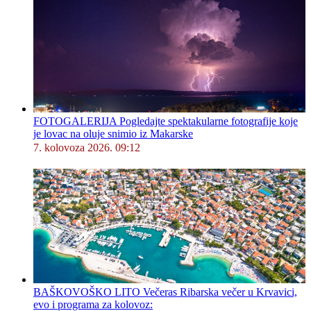
FOTOGALERIJA Pogledajte spektakularne fotografije koje
je lovac na oluje snimio iz Makarske
7. kolovoza 2026. 09:12
BAŠKOVOŠKO LITO Večeras Ribarska večer u Krvavici,
evo i programa za kolovoz: