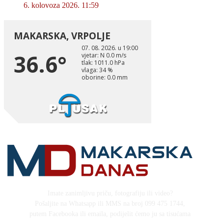
6. kolovoza 2026. 11:59
Imate zanimljivu priču, fotografiju ili video?
Pošaljite na Whatsapp ili MMS na broj 099 475 1744,
putem Facebooka ili emaila, podijelit ćemo ju sa tisućama