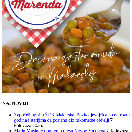
NAJNOVIJE
Započeli upisi u ŽRK Makarska: Poziv djevojčicama od osam
godina i starijima da postanu dio rukometne obitelji
7.
kolovoza 2026.
Marin Musinov ponovo u dresu Novog Vremena
7. kolovoza