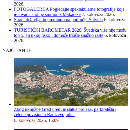
2026.
FOTOGALERIJA Pogledajte spektakularne fotografije koje
je lovac na oluje snimio iz Makarske
7. kolovoza 2026.
Strani državljanin preminuo na području Sutvida
6. kolovoza
2026.
TURISTIČKI BAROMETAR 2026. Švedska više nije među
top 5, ali ukrajinsko i domaće tržište snažno raste
6. kolovoza
2026.
NAJČITANIJE
Zbog uknjižbe Grad uređuje status prolaza, parkirališta i
zelene površine u Radićevoj ulici
6. kolovoza 2026. 15:09