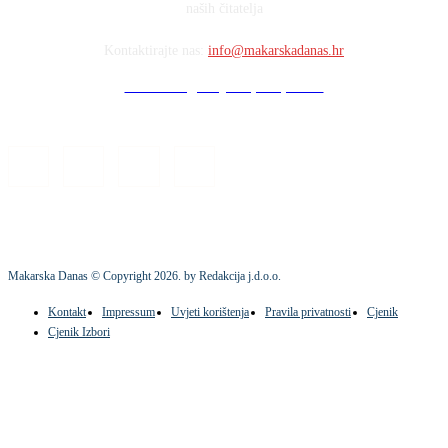
naših čitatelja
Kontaktirajte nas:
info@makarskadanas.hr
Stock images by Depositphotos
Makarska Danas © Copyright
2026
. by Redakcija j.d.o.o.
Kontakt
Impressum
Uvjeti korištenja
Pravila privatnosti
Cjenik
Cjenik Izbori