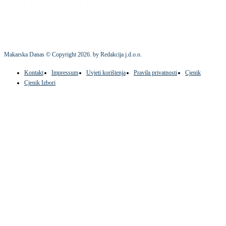
Makarska Danas © Copyright
2026
. by Redakcija j.d.o.o.
Kontakt
Impressum
Uvjeti korištenja
Pravila privatnosti
Cjenik
Cjenik Izbori