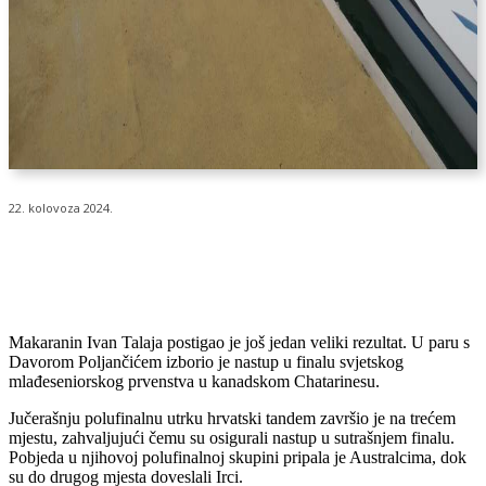
22. kolovoza 2024.
Makaranin Ivan Talaja postigao je još jedan veliki rezultat. U paru s
Davorom Poljančićem izborio je nastup u finalu svjetskog
mlađeseniorskog prvenstva u kanadskom Chatarinesu.
Jučerašnju polufinalnu utrku hrvatski tandem završio je na trećem
mjestu, zahvaljujući čemu su osigurali nastup u sutrašnjem finalu.
Pobjeda u njihovoj polufinalnoj skupini pripala je Australcima, dok
su do drugog mjesta doveslali Irci.