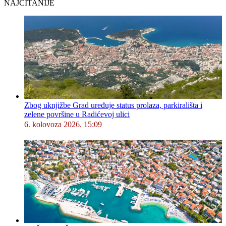
NAJČITANIJE
Zbog uknjižbe Grad uređuje status prolaza, parkirališta i
zelene površine u Radićevoj ulici
6. kolovoza 2026. 15:09