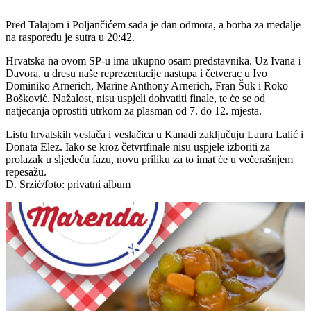
Pred Talajom i Poljančićem sada je dan odmora, a borba za medalje
na rasporedu je sutra u 20:42.
Hrvatska na ovom SP-u ima ukupno osam predstavnika. Uz Ivana i
Davora, u dresu naše reprezentacije nastupa i četverac u Ivo
Dominiko Arnerich, Marine Anthony Arnerich, Fran Šuk i Roko
Bošković. Nažalost, nisu uspjeli dohvatiti finale, te će se od
natjecanja oprostiti utrkom za plasman od 7. do 12. mjesta.
Listu hrvatskih veslača i veslačica u Kanadi zaključuju Laura Lalić i
Donata Elez. Iako se kroz četvrtfinale nisu uspjele izboriti za
prolazak u sljedeću fazu, novu priliku za to imat će u večerašnjem
repesažu.
D. Srzić/foto: privatni album