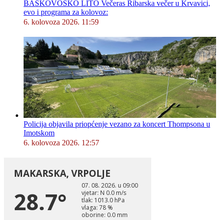
BAŠKOVOŠKO LITO Večeras Ribarska večer u Krvavici,
evo i programa za kolovoz:
6. kolovoza 2026. 11:59
Policija objavila priopćenje vezano za koncert Thompsona u
Imotskom
6. kolovoza 2026. 12:57