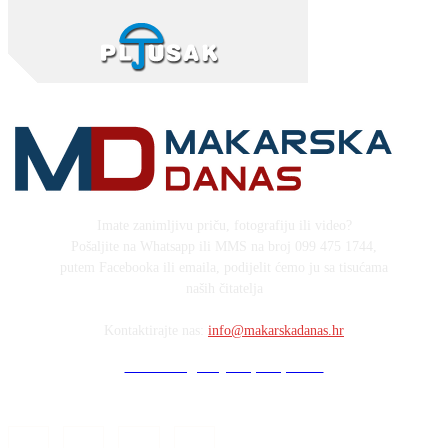
Imate zanimljivu priču, fotografiju ili video?
Pošaljite na Whatsapp ili MMS na broj 099 475 1744,
putem Facebooka ili emaila, podijelit ćemo ju sa tisućama
naših čitatelja
Kontaktirajte nas:
info@makarskadanas.hr
Stock images by Depositphotos