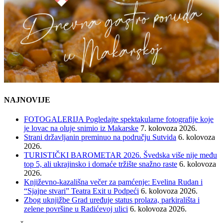
NAJNOVIJE
FOTOGALERIJA Pogledajte spektakularne fotografije koje
je lovac na oluje snimio iz Makarske
7. kolovoza 2026.
Strani državljanin preminuo na području Sutvida
6. kolovoza
2026.
TURISTIČKI BAROMETAR 2026. Švedska više nije među
top 5, ali ukrajinsko i domaće tržište snažno raste
6. kolovoza
2026.
Književno-kazališna večer za pamćenje: Evelina Rudan i
“Sjajne stvari” Teatra Exit u Podpeći
6. kolovoza 2026.
Zbog uknjižbe Grad uređuje status prolaza, parkirališta i
zelene površine u Radićevoj ulici
6. kolovoza 2026.