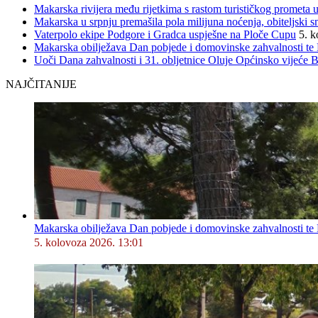
Makarska rivijera među rijetkima s rastom turističkog prometa u
Makarska u srpnju premašila pola milijuna noćenja, obiteljski s
Vaterpolo ekipe Podgore i Gradca uspješne na Ploče Cupu
5. k
Makarska obilježava Dan pobjede i domovinske zahvalnosti te D
Uoči Dana zahvalnosti i 31. obljetnice Oluje Općinsko vijeće 
NAJČITANIJE
Makarska obilježava Dan pobjede i domovinske zahvalnosti te D
5. kolovoza 2026. 13:01