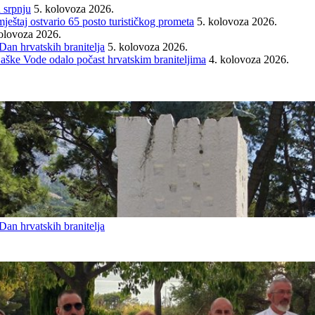
 srpnju
5. kolovoza 2026.
mještaj ostvario 65 posto turističkog prometa
5. kolovoza 2026.
olovoza 2026.
an hrvatskih branitelja
5. kolovoza 2026.
Baške Vode odalo počast hrvatskim braniteljima
4. kolovoza 2026.
an hrvatskih branitelja