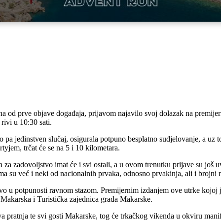
ana od prve objave događaja, prijavom najavilo svoj dolazak na premi
ivi u 10:30 sati.
 pa jedinstven slučaj, osigurala potpuno besplatno sudjelovanje, a uz to
yjem, trčat će se na 5 i 10 kilometara.
a zadovoljstvo imat će i svi ostali, a u ovom trenutku prijave su još uv
ma su već i neki od nacionalnih prvaka, odnosno prvakinja, ali i brojni re
otovo u potpunosti ravnom stazom. Premijernim izdanjem ove utrke kojoj 
 Makarska i Turistička zajednica grada Makarske.
 pratnja te svi gosti Makarske, tog će trkačkog vikenda u okviru mani