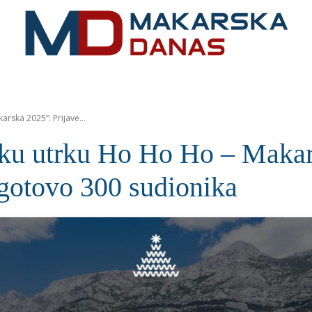
RIVIJERA
VIJESTI
MOZAIK
MAKARSKA
SPOR
arska 2025”: Prijave...
sku utrku Ho Ho Ho – Makar
 gotovo 300 sudionika