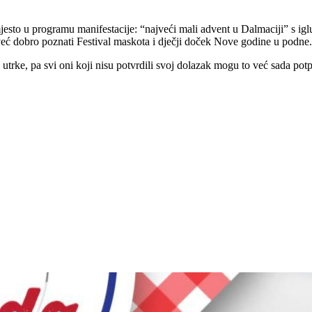
mjesto u programu manifestacije: “najveći mali advent u Dalmaciji” s i
 već dobro poznati Festival maskota i dječji doček Nove godine u podne.
trke, pa svi oni koji nisu potvrdili svoj dolazak mogu to već sada potp