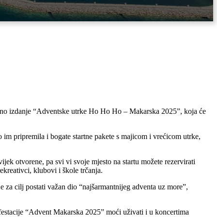
jerno izdanje “Adventske utrke Ho Ho Ho – Makarska 2025”, koja će
 im pripremila i bogate startne pakete s majicom i vrećicom utrke,
ijek otvorene, pa svi vi svoje mjesto na startu možete rezervirati
kreativci, klubovi i škole trčanja.
je za cilj postati važan dio “najšarmantnijeg adventa uz more”,
festacije “Advent Makarska 2025” moći uživati i u koncertima