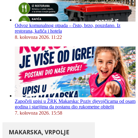
Odvoz komunalnog otpada – čisto, brzo, pouzdano. Iz
restorana, kafića i hotela
8. kolovoza 2026. 11:22
Započeli upisi u ŽRK Makarska: Poziv djevojčicama od osam
godina i starijima da postanu dio rukometne obitelji
7. kolovoza 2026. 15:58