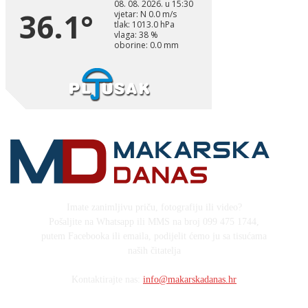
Imate zanimljivu priču, fotografiju ili video?
Pošaljite na Whatsapp ili MMS na broj 099 475 1744,
putem Facebooka ili emaila, podijelit ćemo ju sa tisućama
naših čitatelja
Kontaktirajte nas:
info@makarskadanas.hr
Stock images by Depositphotos