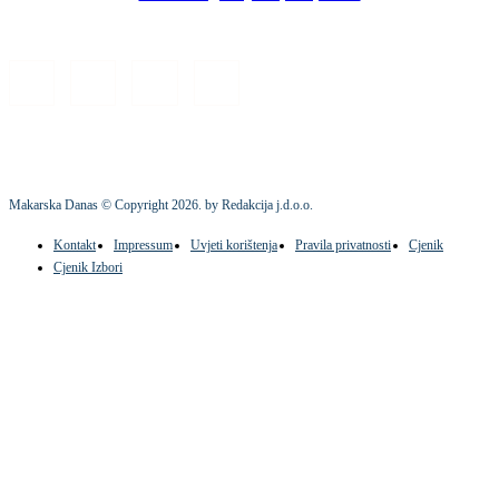
Makarska Danas © Copyright
2026
. by Redakcija j.d.o.o.
Kontakt
Impressum
Uvjeti korištenja
Pravila privatnosti
Cjenik
Cjenik Izbori