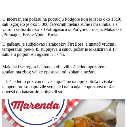
U jučerašnjem požaru na području Podgore koji je izbio oko 15:50
sati izgorjelo je oko 5.000 četvornih metara šume i maslinika, a s
vatrom se borilo oko 70 vatrogasaca iz Podgore, Tučepi, Makarske
,Promajne, Baške Vode i Brela.
U gašenju je sudjelovao i zrakoplov FireBoss, a unatoč vrućini i
temperaturi preko 45 stupnjeva u suncu,požar je lokaliziran u 17
sati, a u potpunosti ugašen u 17:45.
Makarski vatrogasci danas su objavili još jedno upozorenje
građanima zbog velike opasnosti od izbijanja požara.
– Još jednom pozivamo sve sugrađane na oprez. Suša i visoke
temperature su napravile svoje te i najmanja neopreznost može
dovesti do katastrofe – objavili su.