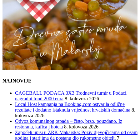
NAJNOVIJE
CAGEBALL PODACA 3X3 Trodnevni turnir u Podaci,
nagradni fond 2000 eura
8. kolovoza 2026.
Local Host kampanja na Booking.com ostvarila odlične
rezultate i dodatno istaknula vrijednost hrvatskih domaćina
8.
kolovoza 2026.
Odvoz komunalnog otpada – čisto, brzo, pouzdano. Iz
restorana, kafića i hotela
8. kolovoza 2026.
Započeli upisi u ŽRK Makarska: Poziv djevojčicama od osam
godina i starijima da postanu dio rukometne obitelji
7.