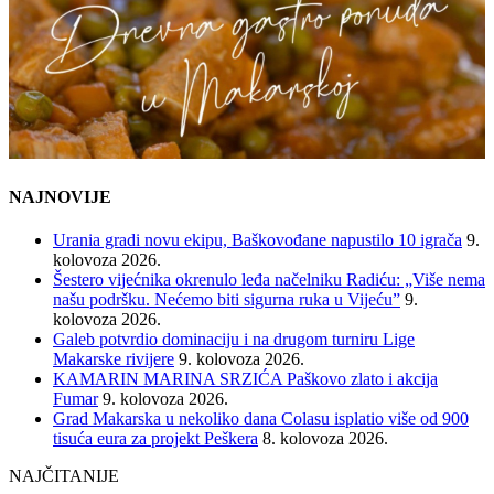
NAJNOVIJE
Urania gradi novu ekipu, Baškovođane napustilo 10 igrača
9.
kolovoza 2026.
Šestero vijećnika okrenulo leđa načelniku Radiću: „Više nema
našu podršku. Nećemo biti sigurna ruka u Vijeću”
9.
kolovoza 2026.
Galeb potvrdio dominaciju i na drugom turniru Lige
Makarske rivijere
9. kolovoza 2026.
KAMARIN MARINA SRZIĆA Paškovo zlato i akcija
Fumar
9. kolovoza 2026.
Grad Makarska u nekoliko dana Colasu isplatio više od 900
tisuća eura za projekt Peškera
8. kolovoza 2026.
NAJČITANIJE