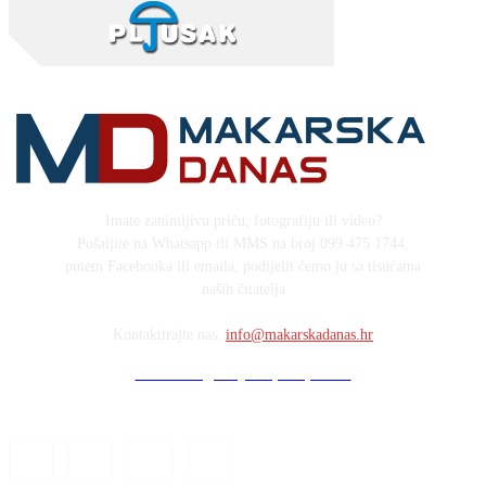
Imate zanimljivu priču, fotografiju ili video?
Pošaljite na Whatsapp ili MMS na broj 099 475 1744,
putem Facebooka ili emaila, podijelit ćemo ju sa tisućama
naših čitatelja
Kontaktirajte nas:
info@makarskadanas.hr
Stock images by Depositphotos