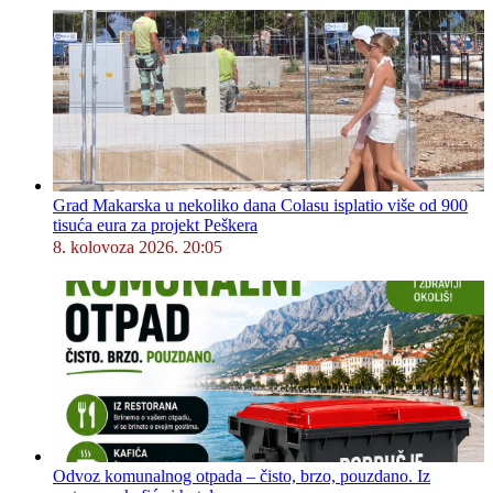
Grad Makarska u nekoliko dana Colasu isplatio više od 900
tisuća eura za projekt Peškera
8. kolovoza 2026. 20:05
Odvoz komunalnog otpada – čisto, brzo, pouzdano. Iz