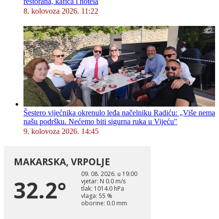
restorana, kafića i hotela
8. kolovoza 2026. 11:22
Šestero vijećnika okrenulo leđa načelniku Radiću: „Više nema
našu podršku. Nećemo biti sigurna ruka u Vijeću"
9. kolovoza 2026. 14:45