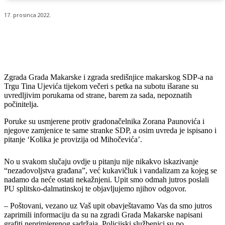
17. prosinca 2022.
Zgrada Grada Makarske i zgrada središnjice makarskog SDP-a na
Trgu Tina Ujevića tijekom večeri s petka na subotu išarane su
uvredljivim porukama od strane, barem za sada, nepoznatih
počinitelja.
Poruke su usmjerene protiv gradonačelnika Zorana Paunovića i
njegove zamjenice te same stranke SDP, a osim uvreda je ispisano i
pitanje ‘Kolika je provizija od Mihočevića’.
No u svakom slučaju ovdje u pitanju nije nikakvo iskazivanje
“nezadovoljstva građana”, već kukavičluk i vandalizam za kojeg se
nadamo da neće ostati nekažnjeni. Upit smo odmah jutros poslali
PU splitsko-dalmatinskoj te objavljujemo njihov odgovor.
– Poštovani, vezano uz Vaš upit obavještavamo Vas da smo jutros
zaprimili informaciju da su na zgradi Grada Makarske napisani
grafiti neprimjerenog sadržaja. Policijski službenici su po