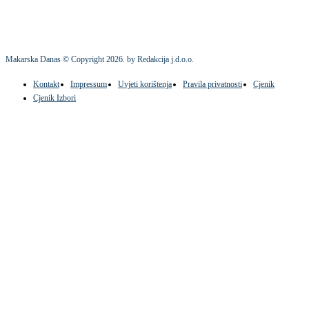
Makarska Danas © Copyright
2026
. by Redakcija j.d.o.o.
Kontakt
Impressum
Uvjeti korištenja
Pravila privatnosti
Cjenik
Cjenik Izbori