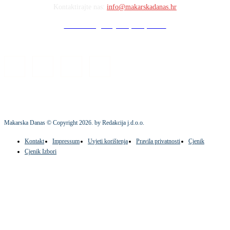
Kontaktirajte nas:
info@makarskadanas.hr
Stock images by Depositphotos
Makarska Danas © Copyright
2026
. by Redakcija j.d.o.o.
Kontakt
Impressum
Uvjeti korištenja
Pravila privatnosti
Cjenik
Cjenik Izbori