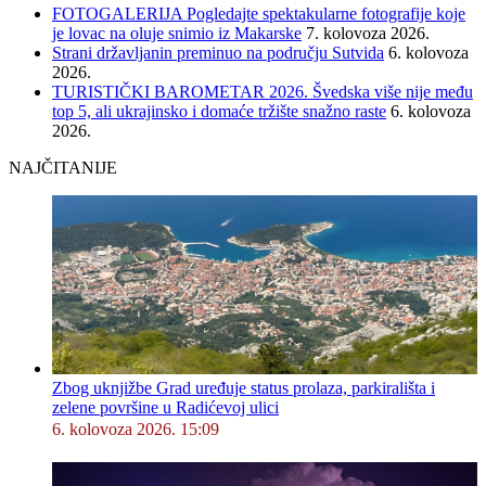
FOTOGALERIJA Pogledajte spektakularne fotografije koje
je lovac na oluje snimio iz Makarske
7. kolovoza 2026.
Strani državljanin preminuo na području Sutvida
6. kolovoza
2026.
TURISTIČKI BAROMETAR 2026. Švedska više nije među
top 5, ali ukrajinsko i domaće tržište snažno raste
6. kolovoza
2026.
NAJČITANIJE
Zbog uknjižbe Grad uređuje status prolaza, parkirališta i
zelene površine u Radićevoj ulici
6. kolovoza 2026. 15:09