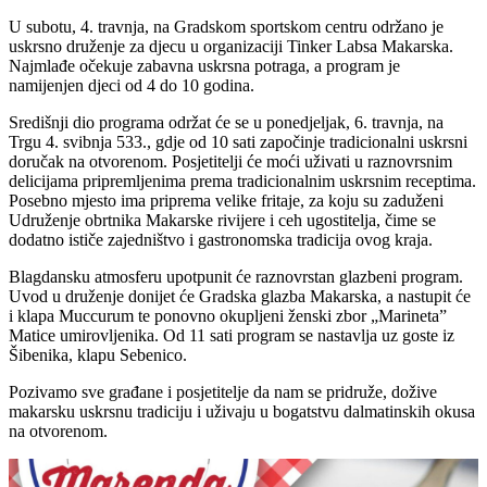
U subotu, 4. travnja, na Gradskom sportskom centru održano je
uskrsno druženje za djecu u organizaciji Tinker Labsa Makarska.
Najmlađe očekuje zabavna uskrsna potraga, a program je
namijenjen djeci od 4 do 10 godina.
Središnji dio programa održat će se u ponedjeljak, 6. travnja, na
Trgu 4. svibnja 533., gdje od 10 sati započinje tradicionalni uskrsni
doručak na otvorenom. Posjetitelji će moći uživati u raznovrsnim
delicijama pripremljenima prema tradicionalnim uskrsnim receptima.
Posebno mjesto ima priprema velike fritaje, za koju su zaduženi
Udruženje obrtnika Makarske rivijere i ceh ugostitelja, čime se
dodatno ističe zajedništvo i gastronomska tradicija ovog kraja.
Blagdansku atmosferu upotpunit će raznovrstan glazbeni program.
Uvod u druženje donijet će Gradska glazba Makarska, a nastupit će
i klapa Muccurum te ponovno okupljeni ženski zbor „Marineta”
Matice umirovljenika. Od 11 sati program se nastavlja uz goste iz
Šibenika, klapu Sebenico.
Pozivamo sve građane i posjetitelje da nam se pridruže, dožive
makarsku uskrsnu tradiciju i uživaju u bogatstvu dalmatinskih okusa
na otvorenom.