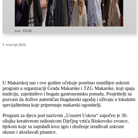
foto: TZGM
5. travnja 2026.
U Makarskoj nas i ove godine očekuje posebno osmišljen uskrsni
program u organizaciji Grada Makarske i TZG Makarske, koji spaja
tradiciju, zajedništvo i bogatu gastronomsku ponudu. Posjetitelji su
pozvani da dožive autentičan blagdanski ugođaj i uživaju u lokalnim
specijalitetima koje pripremaju makarski ugostitelji.
Program za djecu pod nazivom „Ususret Uskrsu“ započeo je 30.
ožujka kreativnom radionicom Dječjeg vrtića Biokovsko zvonce,
tijekom koje su najmlađi kroz igru i druženje izrađivali uskrsne
ukrase i ukrašavali pisanice.