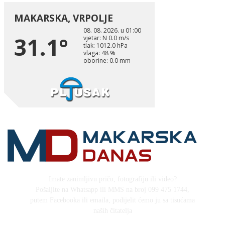
Imate zanimljivu priču, fotografiju ili video?
Pošaljite na Whatsapp ili MMS na broj 099 475 1744,
putem Facebooka ili emaila, podijelit ćemo ju sa tisućama
naših čitatelja