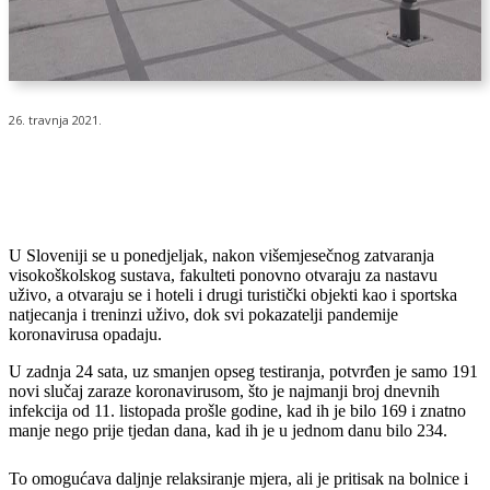
26. travnja 2021.
U Sloveniji se u ponedjeljak, nakon višemjesečnog zatvaranja
visokoškolskog sustava, fakulteti ponovno otvaraju za nastavu
uživo, a otvaraju se i hoteli i drugi turistički objekti kao i sportska
natjecanja i treninzi uživo, dok svi pokazatelji pandemije
koronavirusa opadaju.
U zadnja 24 sata, uz smanjen opseg testiranja, potvrđen je samo 191
novi slučaj zaraze koronavirusom, što je najmanji broj dnevnih
infekcija od 11. listopada prošle godine, kad ih je bilo 169 i znatno
manje nego prije tjedan dana, kad ih je u jednom danu bilo 234.
To omogućava daljnje relaksiranje mjera, ali je pritisak na bolnice i