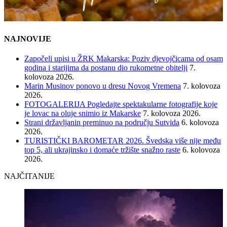
NAJNOVIJE
Započeli upisi u ŽRK Makarska: Poziv djevojčicama od osam
godina i starijima da postanu dio rukometne obitelji
7.
kolovoza 2026.
Marin Musinov ponovo u dresu Novog Vremena
7. kolovoza
2026.
FOTOGALERIJA Pogledajte spektakularne fotografije koje
je lovac na oluje snimio iz Makarske
7. kolovoza 2026.
Strani državljanin preminuo na području Sutvida
6. kolovoza
2026.
TURISTIČKI BAROMETAR 2026. Švedska više nije među
top 5, ali ukrajinsko i domaće tržište snažno raste
6. kolovoza
2026.
NAJČITANIJE