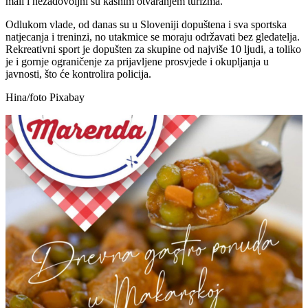
mali i nezadovoljni su kasnim otvaranjem turizma.
Odlukom vlade, od danas su u Sloveniji dopuštena i sva sportska
natjecanja i treninzi, no utakmice se moraju održavati bez gledatelja.
Rekreativni sport je dopušten za skupine od najviše 10 ljudi, a toliko
je i gornje ograničenje za prijavljene prosvjede i okupljanja u
javnosti, što će kontrolira policija.
Hina/foto Pixabay