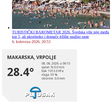
TURISTIČKI BAROMETAR 2026. Švedska više nije među
top 5, ali ukrajinsko i domaće tržište snažno raste
6. kolovoza 2026. 20:53