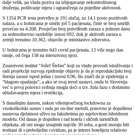
dalje velik, pa vlada poziva na izbjegavanje nekontroliranog
druženja, poštivanje mjera i ograničenja za pojedine aktivnosti.
S 1354 PCR testa potvrđen je 191 slučaj, uz 14,1 posto pozitivnih
nalaza, a u bolnicama je umrlo još 5 pacijenata, čime se broj umrlih
povećao na 4.208. Prosječan broj potvrđenih zaraza u jednom danu
za sedmodnevno razdoblje iznosi 692, dok je aktivnih zaraza u
zemlji trenutno 10.362, objavilo je ministastvo zdravstva.
U bolnicama je trenutno 643 covid pacijenata, 13 više nego dan
ranije, od čega 158 na intenzivnoj njezi.
Znanstveni institut “Jožef Štefan” koji za vladu provodi istraživanja i
radi projekcije razvoja epidemije objavio je da je reprodukcijski broj
širenja zaraze ispod jedan i iznosi 0,96, što znači da je epidemija u
“blagom opadanju”, a ako se ovaj trend nastavi, onda bi Slovenija
već u prvoj polovici svibnja mogla doći u tzv. žutu fazu s dodatnim
ublažavanjem mjera i restrikcija.
S današnjim danom, nakon višemjesečnog lockdowna za
visokoškolski sustav i rada po on-line metodi, ponovno je dopuštena
nastavna djelatnost uživo na fakultetima po mješovitom hibridnom
modelu. Od danas je dopušten i rad hotela i sličnih turističkih
objekata, ali oni mogu iznajmiti najviše 30 soba, a gosti moraju biti
testirani ili s preboljelim covidom, pa je interes hotelijera relativno