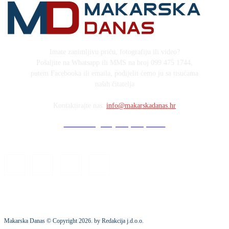
Imate zanimljivu priču, fotografiju ili video?
Pošaljite na Whatsapp ili MMS na broj 099 475 1744,
putem Facebooka ili emaila, podijelit ćemo ju sa tisućama
naših čitatelja
Kontaktirajte nas:
info@makarskadanas.hr
Stock images by Depositphotos
Makarska Danas © Copyright
2026
. by Redakcija j.d.o.o.