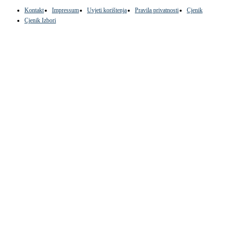
Kontakt
Impressum
Uvjeti korištenja
Pravila privatnosti
Cjenik
Cjenik Izbori