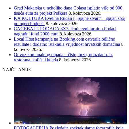
Grad Makarska u nekoliko dana Colasu isplatio više od 900
tisuća eura za projekt Peškera
8. kolovoza 2026.
KA KULTURA Evelina Rudan i „Sjajne stvari” – sjajan spoj
po mjeri Podpeći
8. kolovoza 2026.
CAGEBALL PODACA 3X3 Trodnevni turnir u Podaci,
nagradni fond 2000 eura
8. kolovoza 2026.
Local Host kampanja na Booking.com ostvarila odlične
rezultate i dodatno istaknula vrijednost hrvatskih domaćina
8.
kolovoza 2026.
Odvoz komunalnog otpada – čisto, brzo, pouzdano. Iz
restorana, kafića i hotela
8. kolovoza 2026.
NAJČITANIJE
FOTOGALERIJA Pogledajte spektakularne fotografije koje