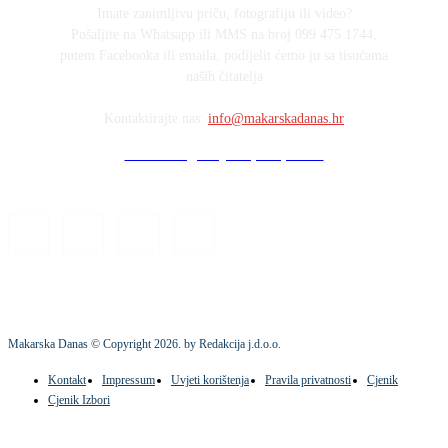
Imate zanimljivu priču, fotografiju ili video?
Pošaljite na Whatsapp ili MMS na broj 099 475 1744,
putem Facebooka ili emaila, podijelit ćemo ju sa tisućama
naših čitatelja
Kontaktirajte nas:
info@makarskadanas.hr
Stock images by Depositphotos
Makarska Danas © Copyright
2026
. by Redakcija j.d.o.o.
Kontakt
Impressum
Uvjeti korištenja
Pravila privatnosti
Cjenik
Cjenik Izbori