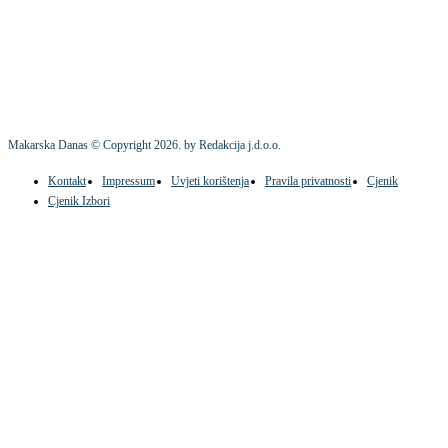
Makarska Danas © Copyright
2026
. by Redakcija j.d.o.o.
Kontakt
Impressum
Uvjeti korištenja
Pravila privatnosti
Cjenik
Cjenik Izbori