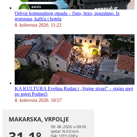
Odvoz komunalnog otpada – čisto, brzo, pouzdano. Iz
restorana, kafića i hotela
8. kolovoza 2026. 11:22
KA KULTURA Evelina Rudan i „Sjajne stvari” – sjajan spoj
po mjeri Podpeći
8. kolovoza 2026. 18:57