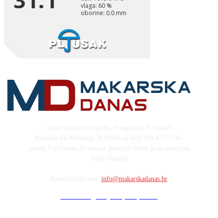
Imate zanimljivu priču, fotografiju ili video?
Pošaljite na Whatsapp ili MMS na broj 099 475 1744,
putem Facebooka ili emaila, podijelit ćemo ju sa tisućama
naših čitatelja
Kontaktirajte nas:
info@makarskadanas.hr
Stock images by Depositphotos