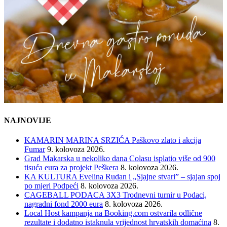
NAJNOVIJE
KAMARIN MARINA SRZIĆA Paškovo zlato i akcija
Fumar
9. kolovoza 2026.
Grad Makarska u nekoliko dana Colasu isplatio više od 900
tisuća eura za projekt Peškera
8. kolovoza 2026.
KA KULTURA Evelina Rudan i „Sjajne stvari” – sjajan spoj
po mjeri Podpeći
8. kolovoza 2026.
CAGEBALL PODACA 3X3 Trodnevni turnir u Podaci,
nagradni fond 2000 eura
8. kolovoza 2026.
Local Host kampanja na Booking.com ostvarila odlične
rezultate i dodatno istaknula vrijednost hrvatskih domaćina
8.