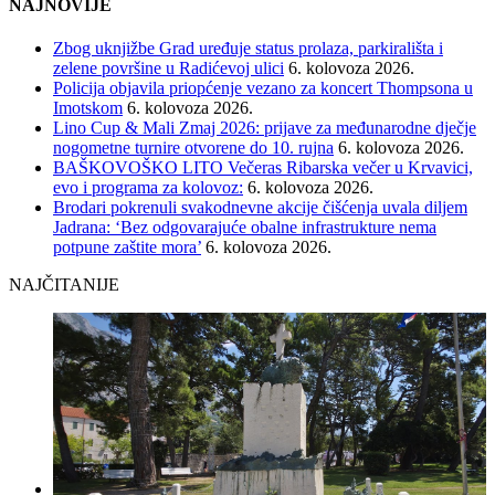
NAJNOVIJE
Zbog uknjižbe Grad uređuje status prolaza, parkirališta i
zelene površine u Radićevoj ulici
6. kolovoza 2026.
Policija objavila priopćenje vezano za koncert Thompsona u
Imotskom
6. kolovoza 2026.
Lino Cup & Mali Zmaj 2026: prijave za međunarodne dječje
nogometne turnire otvorene do 10. rujna
6. kolovoza 2026.
BAŠKOVOŠKO LITO Večeras Ribarska večer u Krvavici,
evo i programa za kolovoz:
6. kolovoza 2026.
Brodari pokrenuli svakodnevne akcije čišćenja uvala diljem
Jadrana: ‘Bez odgovarajuće obalne infrastrukture nema
potpune zaštite mora’
6. kolovoza 2026.
NAJČITANIJE