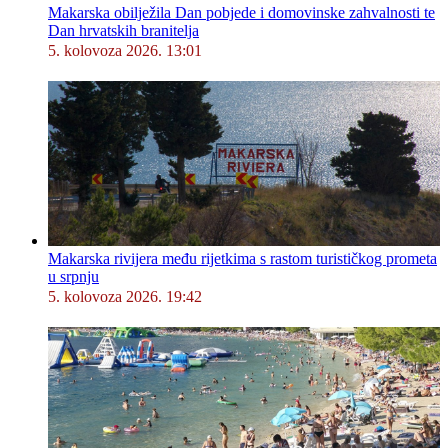
Makarska obilježila Dan pobjede i domovinske zahvalnosti te
Dan hrvatskih branitelja
5. kolovoza 2026. 13:01
Makarska rivijera među rijetkima s rastom turističkog prometa
u srpnju
5. kolovoza 2026. 19:42