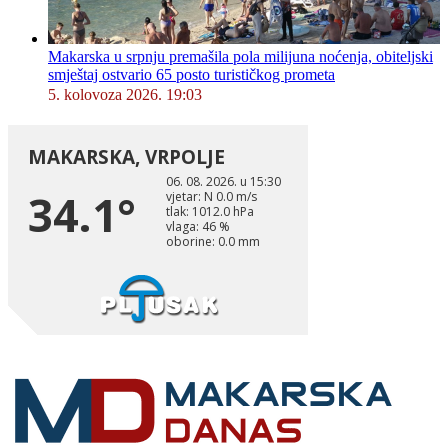
Makarska u srpnju premašila pola milijuna noćenja, obiteljski
smještaj ostvario 65 posto turističkog prometa
5. kolovoza 2026. 19:03