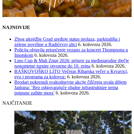
NAJNOVIJE
Zbog uknjižbe Grad uređuje status prolaza, parkirališta i
zelene površine u Radićevoj ulici
6. kolovoza 2026.
Policija objavila priopćenje vezano za koncert Thompsona u
Imotskom
6. kolovoza 2026.
Lino Cup & Mali Zmaj 2026: prijave za međunarodne dječje
nogometne turnire otvorene do 10. rujna
6. kolovoza 2026.
BAŠKOVOŠKO LITO Večeras Ribarska večer u Krvavici,
evo i programa za kolovoz:
6. kolovoza 2026.
Brodari pokrenuli svakodnevne akcije čišćenja uvala diljem
Jadrana: ‘Bez odgovarajuće obalne infrastrukture nema
potpune zaštite mora’
6. kolovoza 2026.
NAJČITANIJE