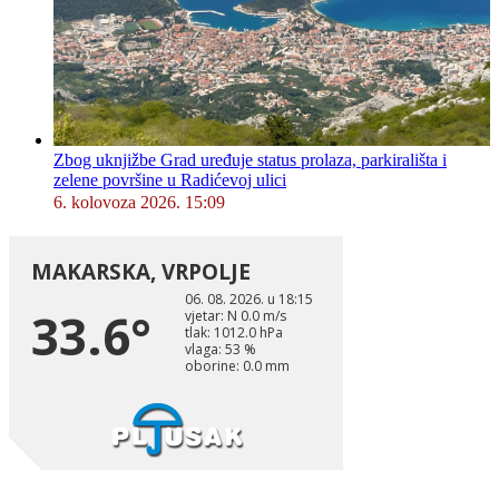
Zbog uknjižbe Grad uređuje status prolaza, parkirališta i
zelene površine u Radićevoj ulici
6. kolovoza 2026. 15:09