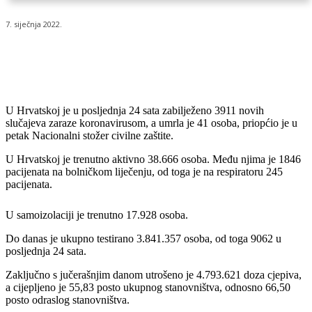
7. siječnja 2022.
U Hrvatskoj je u posljednja 24 sata zabilježeno 3911 novih
slučajeva zaraze koronavirusom, a umrla je 41 osoba, priopćio je u
petak Nacionalni stožer civilne zaštite.
U Hrvatskoj je trenutno aktivno 38.666 osoba. Među njima je 1846
pacijenata na bolničkom liječenju, od toga je na respiratoru 245
pacijenata.
U samoizolaciji je trenutno 17.928 osoba.
Do danas je ukupno testirano 3.841.357 osoba, od toga 9062 u
posljednja 24 sata.
Zaključno s jučerašnjim danom utrošeno je 4.793.621 doza cjepiva,
a cijepljeno je 55,83 posto ukupnog stanovništva, odnosno 66,50
posto odraslog stanovništva.