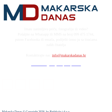
Imate zanimljivu priču, fotografiju ili video?
Pošaljite na Whatsapp ili MMS na broj 099 475 1744,
putem Facebooka ili emaila, podijelit ćemo ju sa tisućama
naših čitatelja
Kontaktirajte nas:
info@makarskadanas.hr
Stock images by Depositphotos
Makarska Danas © Copyright
2026
. by Redakcija j.d.o.o.