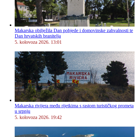
Makarska obilježila Dan pobjede i domovinske zahvalnosti te
Dan hrvatskih branitelja
5. kolovoza 2026. 13:01
Makarska rivijera među rijetkima s rastom turističkog prometa
u srpnju
5. kolovoza 2026. 19:42