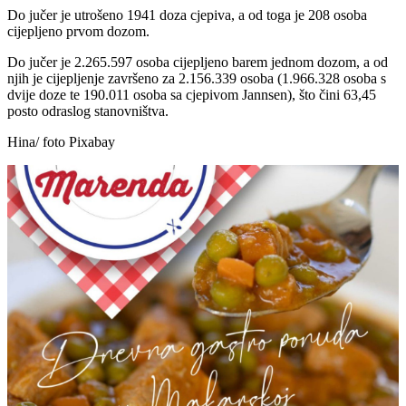
Do jučer je utrošeno 1941 doza cjepiva, a od toga je 208 osoba
cijepljeno prvom dozom.
Do jučer je 2.265.597 osoba cijepljeno barem jednom dozom, a od
njih je cijepljenje završeno za 2.156.339 osoba (1.966.328 osoba s
dvije doze te 190.011 osoba sa cjepivom Jannsen), što čini 63,45
posto odraslog stanovništva.
Hina/ foto Pixabay