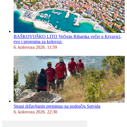
BAŠKOVOŠKO LITO Večeras Ribarska večer u Krvavici,
evo i programa za kolovoz:
6. kolovoza 2026. 11:59
Strani državljanin preminuo na području Sutvida
6. kolovoza 2026. 22:30