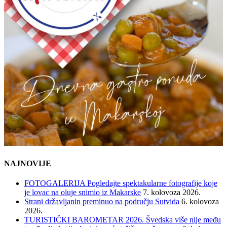
NAJNOVIJE
FOTOGALERIJA Pogledajte spektakularne fotografije koje
je lovac na oluje snimio iz Makarske
7. kolovoza 2026.
Strani državljanin preminuo na području Sutvida
6. kolovoza
2026.
TURISTIČKI BAROMETAR 2026. Švedska više nije među