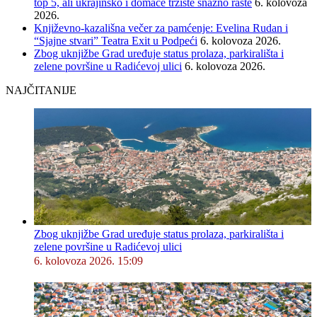
top 5, ali ukrajinsko i domaće tržište snažno raste
6. kolovoza
2026.
Književno-kazališna večer za pamćenje: Evelina Rudan i
“Sjajne stvari” Teatra Exit u Podpeći
6. kolovoza 2026.
Zbog uknjižbe Grad uređuje status prolaza, parkirališta i
zelene površine u Radićevoj ulici
6. kolovoza 2026.
NAJČITANIJE
Zbog uknjižbe Grad uređuje status prolaza, parkirališta i
zelene površine u Radićevoj ulici
6. kolovoza 2026. 15:09