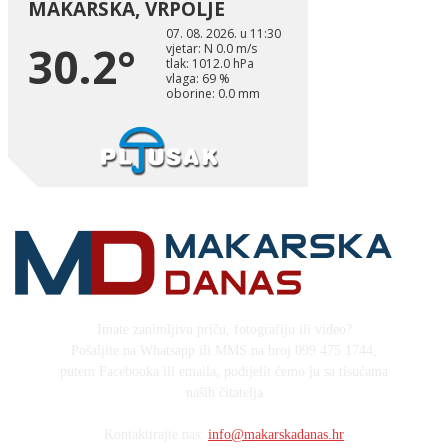
Imate zanimljivu priču, fotografiju ili video?
Pošaljite na Whatsapp ili MMS na broj 099 475 1744,
putem Facebooka ili emaila, podijelit ćemo ju sa tisućama
naših čitatelja
Kontaktirajte nas:
info@makarskadanas.hr