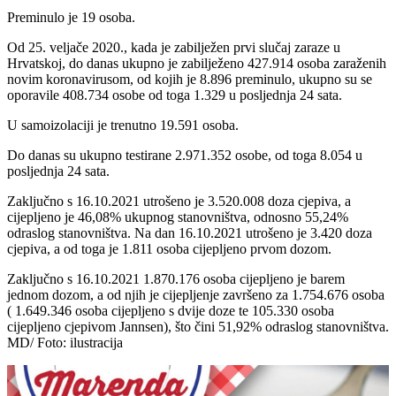
Preminulo je 19 osoba.
Od 25. veljače 2020., kada je zabilježen prvi slučaj zaraze u
Hrvatskoj, do danas ukupno je zabilježeno 427.914 osoba zaraženih
novim koronavirusom, od kojih je 8.896 preminulo, ukupno su se
oporavile 408.734 osobe od toga 1.329 u posljednja 24 sata.
U samoizolaciji je trenutno 19.591 osoba.
Do danas su ukupno testirane 2.971.352 osobe, od toga 8.054 u
posljednja 24 sata.
Zaključno s 16.10.2021 utrošeno je 3.520.008 doza cjepiva, a
cijepljeno je 46,08% ukupnog stanovništva, odnosno 55,24%
odraslog stanovništva. Na dan 16.10.2021 utrošeno je 3.420 doza
cjepiva, a od toga je 1.811 osoba cijepljeno prvom dozom.
Zaključno s 16.10.2021 1.870.176 osoba cijepljeno je barem
jednom dozom, a od njih je cijepljenje završeno za 1.754.676 osoba
( 1.649.346 osoba cijepljeno s dvije doze te 105.330 osoba
cijepljeno cjepivom Jannsen), što čini 51,92% odraslog stanovništva.
MD/ Foto: ilustracija