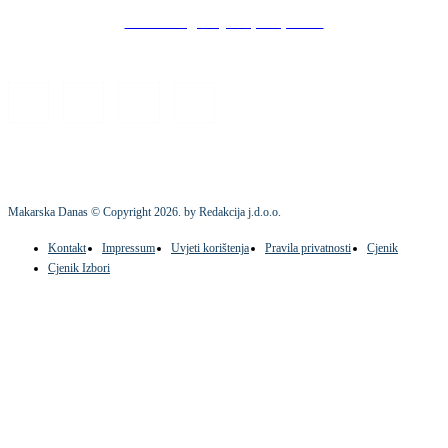
Stock images by Depositphotos
Makarska Danas © Copyright
2026
. by Redakcija j.d.o.o.
Kontakt
Impressum
Uvjeti korištenja
Pravila privatnosti
Cjenik
Cjenik Izbori