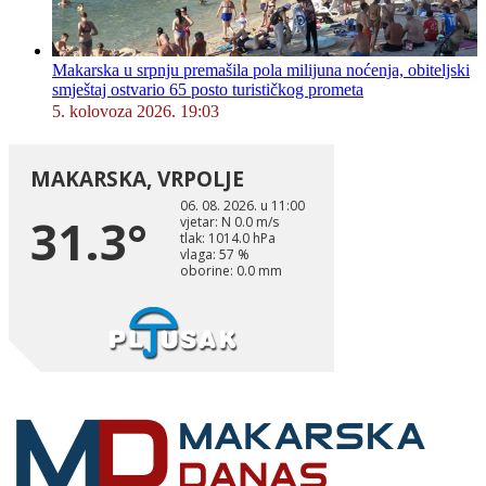
Makarska u srpnju premašila pola milijuna noćenja, obiteljski
smještaj ostvario 65 posto turističkog prometa
5. kolovoza 2026. 19:03