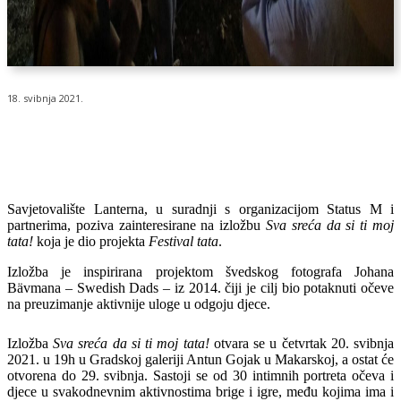
18. svibnja 2021.
Savjetovalište Lanterna, u suradnji s organizacijom Status M i
partnerima, poziva zainteresirane na izložbu
Sva sreća da si ti moj
tata!
koja je dio projekta
Festival tata
.
Izložba je inspirirana projektom švedskog fotografa Johana
Bävmana – Swedish Dads – iz 2014. čiji je cilj bio
potaknuti očeve
na preuzimanje aktivnije uloge u odgoju djece
.
Izložba
Sva sreća da si ti moj tata!
otvara se u četvrtak 20. svibnja
2021.
u 19h u Gradskoj galeriji Antun Gojak
u Makarskoj, a ostat će
otvorena do 29. svibnja. Sastoji se od 30 intimnih portreta očeva i
djece u svakodnevnim aktivnostima brige i igre, među kojima ima i