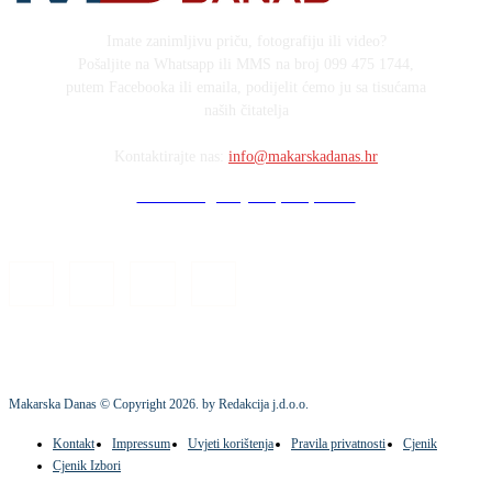
Imate zanimljivu priču, fotografiju ili video?
Pošaljite na Whatsapp ili MMS na broj 099 475 1744,
putem Facebooka ili emaila, podijelit ćemo ju sa tisućama
naših čitatelja
Kontaktirajte nas:
info@makarskadanas.hr
Stock images by Depositphotos
Makarska Danas © Copyright
2026
. by Redakcija j.d.o.o.
Kontakt
Impressum
Uvjeti korištenja
Pravila privatnosti
Cjenik
Cjenik Izbori