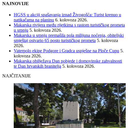
NAJNOVIJE
HGSS u akciji spašavanja iznad Živogošća: Turist krenuo u
natikačama na planinu
6. kolovoza 2026.
Makarska rivijera među rijetkima s rastom turističkog prometa
u srpnju
5. kolovoza 2026.
Makarska u srpnju premašila pola milijuna noćenja, obiteljski
smještaj ostvario 65 posto turističkog prometa
5. kolovoza
2026.
Vaterpolo ekipe Podgore i Gradca uspješne na Ploče Cupu
5.
kolovoza 2026.
Makarska obilježava Dan pobjede i domovinske zahvalnosti
te Dan hrvatskih branitelja
5. kolovoza 2026.
NAJČITANIJE