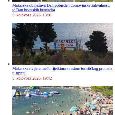
Makarska obilježava Dan pobjede i domovinske zahvalnosti
te Dan hrvatskih branitelja
5. kolovoza 2026. 13:01
Makarska rivijera među rijetkima s rastom turističkog prometa
u srpnju
5. kolovoza 2026. 19:42