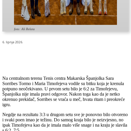
foto: Ali Relata
6. lipnja 2026.
Na centralnom terenu Tenis centra Makarska Španjolka Sara
Sorribes Tormo i Maria Timofejeva vodile su bitku koja je krenula
potpuno neočekivano. U prvom setu bilo je 6:2 za Timofejevu,
Španjolka nije imala pravi odgovor. Nakon toga kao da je netko
okrenuo prekidač, Sorribes se vraća u meč, hvata ritam i preokreće
igru.
Negdje na rezultatu 3:3 u drugom setu sve je ponovno bilo otvoreno
i svaki poen imao je težinu. Do samog kraja bilo je neizvjesno, no
ipak Timofejeva kao da je imala malo više snage i na kraju je slavila
s 6:2, 7:5.