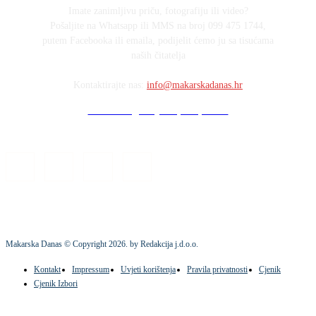
Imate zanimljivu priču, fotografiju ili video?
Pošaljite na Whatsapp ili MMS na broj 099 475 1744,
putem Facebooka ili emaila, podijelit ćemo ju sa tisućama
naših čitatelja
Kontaktirajte nas:
info@makarskadanas.hr
Stock images by Depositphotos
Makarska Danas © Copyright
2026
. by Redakcija j.d.o.o.
Kontakt
Impressum
Uvjeti korištenja
Pravila privatnosti
Cjenik
Cjenik Izbori