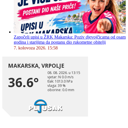
Započeli upisi u ŽRK Makarska: Poziv djevojčicama od osam
godina i starijima da postanu dio rukometne obitelji
7. kolovoza 2026. 15:58