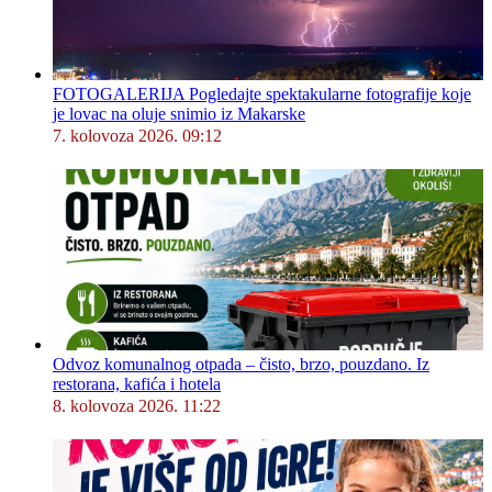
FOTOGALERIJA Pogledajte spektakularne fotografije koje
je lovac na oluje snimio iz Makarske
7. kolovoza 2026. 09:12
Odvoz komunalnog otpada – čisto, brzo, pouzdano. Iz
restorana, kafića i hotela
8. kolovoza 2026. 11:22