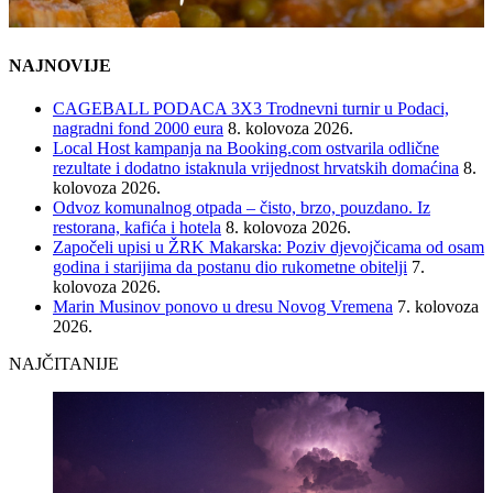
NAJNOVIJE
CAGEBALL PODACA 3X3 Trodnevni turnir u Podaci,
nagradni fond 2000 eura
8. kolovoza 2026.
Local Host kampanja na Booking.com ostvarila odlične
rezultate i dodatno istaknula vrijednost hrvatskih domaćina
8.
kolovoza 2026.
Odvoz komunalnog otpada – čisto, brzo, pouzdano. Iz
restorana, kafića i hotela
8. kolovoza 2026.
Započeli upisi u ŽRK Makarska: Poziv djevojčicama od osam
godina i starijima da postanu dio rukometne obitelji
7.
kolovoza 2026.
Marin Musinov ponovo u dresu Novog Vremena
7. kolovoza
2026.
NAJČITANIJE