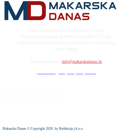
Imate zanimljivu priču, fotografiju ili video?
Pošaljite na Whatsapp ili MMS na broj 099 475 1744,
putem Facebooka ili emaila, podijelit ćemo ju sa tisućama
naših čitatelja
Kontaktirajte nas:
info@makarskadanas.hr
Stock images by Depositphotos
Makarska Danas © Copyright
2026
. by Redakcija j.d.o.o.