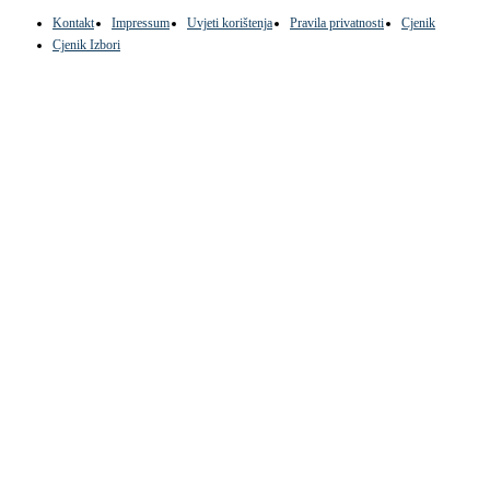
Kontakt
Impressum
Uvjeti korištenja
Pravila privatnosti
Cjenik
Cjenik Izbori