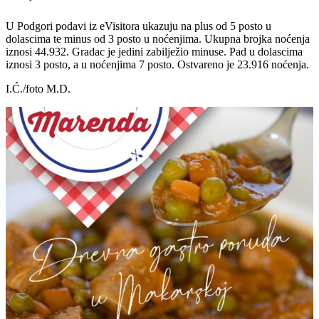
U Podgori podavi iz eVisitora ukazuju na plus od 5 posto u
dolascima te minus od 3 posto u noćenjima. Ukupna brojka noćenja
iznosi 44.932. Gradac je jedini zabilježio minuse. Pad u dolascima
iznosi 3 posto, a u noćenjima 7 posto. Ostvareno je 23.916 noćenja.
I.Ć./foto M.D.