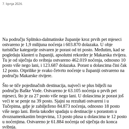
7. lipnja 2026.
Na području Splitsko-dalmatinske županije kroz prvih pet mjeseci
ostvareno je 1,9 milijuna noćenja i 603.870 dolazaka. U obje
turističke kategorije ostvaren je porast od tri posto. Međutim, kad se
pogledaju klasteri u županiji, apsolutni rekorder je Makarska rivijera.
Tu je od siječnja do svibnja ostvareno 462.019 noćenja, odnosno 10
posto više nego lani, i 123.687 dolazaka. Porast u dolascima čini čak
12 posto. Otprilike je svako četvrto noćenje u županiji ostvareno na
području Makarske rivijere.
Što se tiče pojedinačnih destinacija, najveći se plus bilježi na
području Baške Vode. Ostvareno je 63.105 noćenja u prvih pet
mjeseci, što je za 27 posto više nego lani. U dolascima je porast još
veći te se penje na 39 posto. Sjajni su rezultati ostvareni i u
Tučepima, gdje je zabilježeno 84.873 noćenja, odnosno 18 posto
više nego lani. Brela također spadaju u destinacije s porastom u
dvoznamenkastim brojevima, 13 posto plusa u dolascima te 12 posto
u noćenjima. Ostvareno je 61.884 noćenja od siječnja do konca
svibnja.