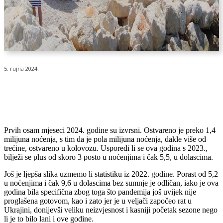
5. rujna 2024.
Prvih osam mjeseci 2024. godine su izvrsni. Ostvareno je preko 1,4
milijuna noćenja, s tim da je pola milijuna noćenja, dakle više od
trećine, ostvareno u kolovozu. Usporedi li se ova godina s 2023.,
bilježi se plus od skoro 3 posto u noćenjima i čak 5,5, u dolascima.
Još je ljepša slika uzmemo li statistiku iz 2022. godine. Porast od 5,2
u noćenjima i čak 9,6 u dolascima bez sumnje je odličan, iako je ova
godina bila specifična zbog toga što pandemija još uvijek nije
proglašena gotovom, kao i zato jer je u veljači započeo rat u
Ukrajini, donijevši veliku neizvjesnost i kasniji početak sezone nego
li je to bilo lani i ove godine.