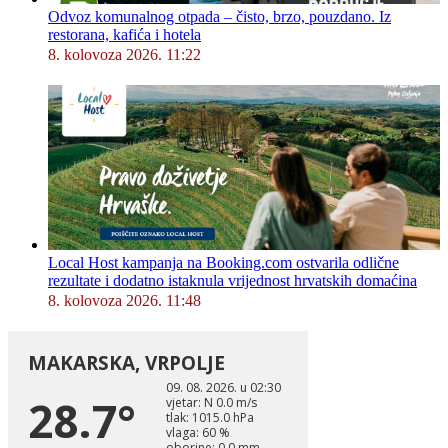
Odvoz komunalnog otpada – čisto, brzo, pouzdano. Iz
restorana, kafića i hotela
8. kolovoza 2026. 11:22
Local Host kampanja na Booking.com ostvarila odlične
rezultate i dodatno istaknula vrijednost hrvatskih domaćina
8. kolovoza 2026. 11:48