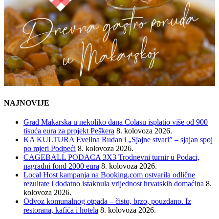
NAJNOVIJE
Grad Makarska u nekoliko dana Colasu isplatio više od 900
tisuća eura za projekt Peškera
8. kolovoza 2026.
KA KULTURA Evelina Rudan i „Sjajne stvari” – sjajan spoj
po mjeri Podpeći
8. kolovoza 2026.
CAGEBALL PODACA 3X3 Trodnevni turnir u Podaci,
nagradni fond 2000 eura
8. kolovoza 2026.
Local Host kampanja na Booking.com ostvarila odlične
rezultate i dodatno istaknula vrijednost hrvatskih domaćina
8.
kolovoza 2026.
Odvoz komunalnog otpada – čisto, brzo, pouzdano. Iz
restorana, kafića i hotela
8. kolovoza 2026.