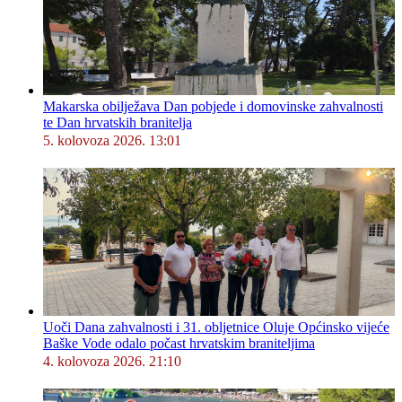
Makarska obilježava Dan pobjede i domovinske zahvalnosti
te Dan hrvatskih branitelja
5. kolovoza 2026. 13:01
Uoči Dana zahvalnosti i 31. obljetnice Oluje Općinsko vijeće
Baške Vode odalo počast hrvatskim braniteljima
4. kolovoza 2026. 21:10