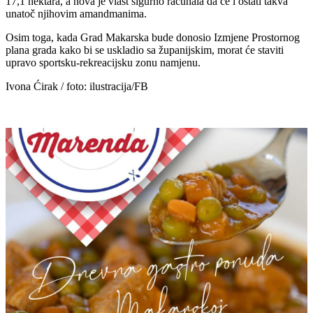
17,1 hektara, a nova je vlast sigurno računala da će i ostati takva
unatoč njihovim amandmanima.
Osim toga, kada Grad Makarska bude donosio Izmjene Prostornog
plana grada kako bi se uskladio sa županijskim, morat će staviti
upravo sportsku-rekreacijsku zonu namjenu.
Ivona Ćirak / foto: ilustracija/FB