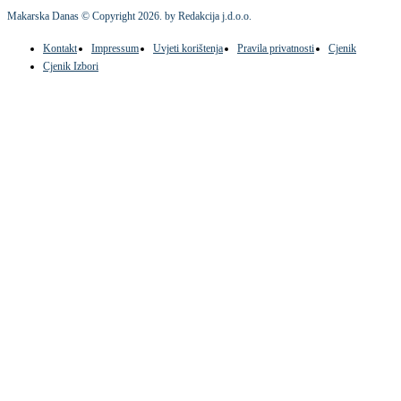
Makarska Danas © Copyright
2026
. by Redakcija j.d.o.o.
Kontakt
Impressum
Uvjeti korištenja
Pravila privatnosti
Cjenik
Cjenik Izbori