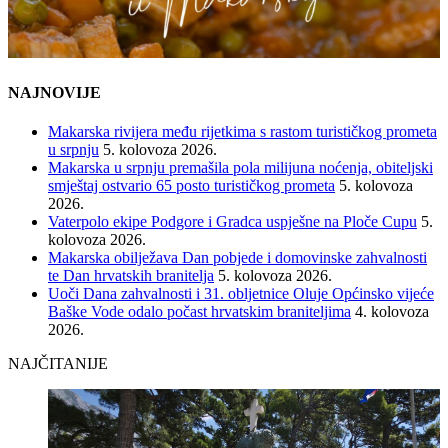
NAJNOVIJE
Makarska rivijera među rijetkima s rastom turističkog prometa
u srpnju
5. kolovoza 2026.
Makarska u srpnju premašila pola milijuna noćenja, obiteljski
smještaj ostvario 65 posto turističkog prometa
5. kolovoza
2026.
Vaterpolo ekipe Podgore i Gradca uspješne na Ploče Cupu
5.
kolovoza 2026.
Makarska obilježava Dan pobjede i domovinske zahvalnosti
te Dan hrvatskih branitelja
5. kolovoza 2026.
Uoči Dana zahvalnosti i 31. obljetnice Oluje Općinsko vijeće
Baške Vode odalo počast hrvatskim braniteljima
4. kolovoza
2026.
NAJČITANIJE