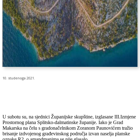
10. studenoga 2021.
U subotu su, na sjednici Županijske skupštine, izglasane III.Izmjene
Prostornog plana Splitsko-dalmatinske županije. Iako je Grad
Makarska na čelu s gradonačelnikom Zoranom Paunovićem tražio
brisanje izdvojenog građevinskog područja izvan naselja planske
oznake R2, o amandmanima se nije glasalo.