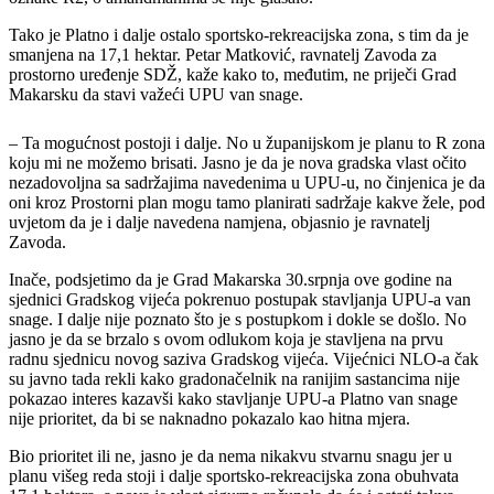
Tako je Platno i dalje ostalo sportsko-rekreacijska zona, s tim da je
smanjena na 17,1 hektar. Petar Matković, ravnatelj Zavoda za
prostorno uređenje SDŽ, kaže kako to, međutim, ne priječi Grad
Makarsku da stavi važeći UPU van snage.
– Ta mogućnost postoji i dalje. No u županijskom je planu to R zona
koju mi ne možemo brisati. Jasno je da je nova gradska vlast očito
nezadovoljna sa sadržajima navedenima u UPU-u, no činjenica je da
oni kroz Prostorni plan mogu tamo planirati sadržaje kakve žele, pod
uvjetom da je i dalje navedena namjena, objasnio je ravnatelj
Zavoda.
Inače, podsjetimo da je Grad Makarska 30.srpnja ove godine na
sjednici Gradskog vijeća pokrenuo postupak stavljanja UPU-a van
snage. I dalje nije poznato što je s postupkom i dokle se došlo. No
jasno je da se brzalo s ovom odlukom koja je stavljena na prvu
radnu sjednicu novog saziva Gradskog vijeća. Vijećnici NLO-a čak
su javno tada rekli kako gradonačelnik na ranijim sastancima nije
pokazao interes kazavši kako stavljanje UPU-a Platno van snage
nije prioritet, da bi se naknadno pokazalo kao hitna mjera.
Bio prioritet ili ne, jasno je da nema nikakvu stvarnu snagu jer u
planu višeg reda stoji i dalje sportsko-rekreacijska zona obuhvata