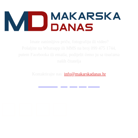
Imate zanimljivu priču, fotografiju ili video?
Pošaljite na Whatsapp ili MMS na broj 099 475 1744,
putem Facebooka ili emaila, podijelit ćemo ju sa tisućama
naših čitatelja
Kontaktirajte nas:
info@makarskadanas.hr
Stock images by Depositphotos