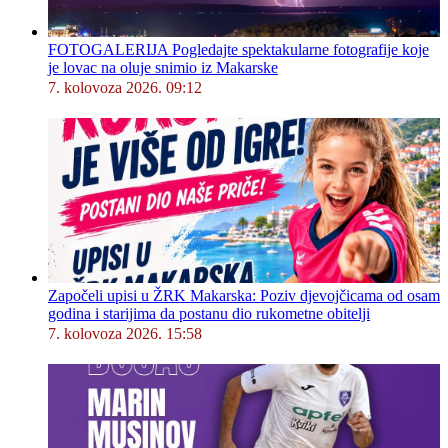
FOTOGALERIJA Pogledajte spektakularne fotografije koje
je lovac na oluje snimio iz Makarske
7. kolovoza 2026. 09:12
Započeli upisi u ŽRK Makarska: Poziv djevojčicama od osam
godina i starijima da postanu dio rukometne obitelji
7. kolovoza 2026. 15:58