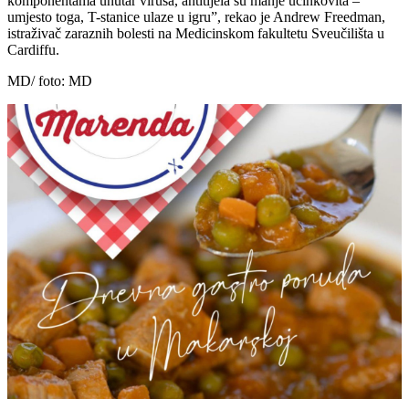
komponentama unutar virusa, antitijela su manje učinkovita –
umjesto toga, T-stanice ulaze u igru”, rekao je Andrew Freedman,
istraživač zaraznih bolesti na Medicinskom fakultetu Sveučilišta u
Cardiffu.
MD/ foto: MD