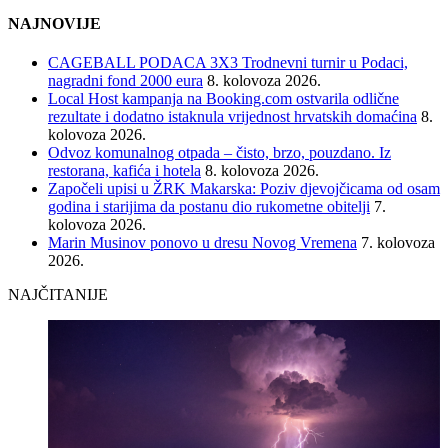
NAJNOVIJE
CAGEBALL PODACA 3X3 Trodnevni turnir u Podaci,
nagradni fond 2000 eura
8. kolovoza 2026.
Local Host kampanja na Booking.com ostvarila odlične
rezultate i dodatno istaknula vrijednost hrvatskih domaćina
8.
kolovoza 2026.
Odvoz komunalnog otpada – čisto, brzo, pouzdano. Iz
restorana, kafića i hotela
8. kolovoza 2026.
Započeli upisi u ŽRK Makarska: Poziv djevojčicama od osam
godina i starijima da postanu dio rukometne obitelji
7.
kolovoza 2026.
Marin Musinov ponovo u dresu Novog Vremena
7. kolovoza
2026.
NAJČITANIJE