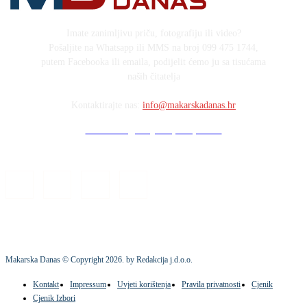
Imate zanimljivu priču, fotografiju ili video?
Pošaljite na Whatsapp ili MMS na broj 099 475 1744,
putem Facebooka ili emaila, podijelit ćemo ju sa tisućama
naših čitatelja
Kontaktirajte nas:
info@makarskadanas.hr
Stock images by Depositphotos
Makarska Danas © Copyright
2026
. by Redakcija j.d.o.o.
Kontakt
Impressum
Uvjeti korištenja
Pravila privatnosti
Cjenik
Cjenik Izbori