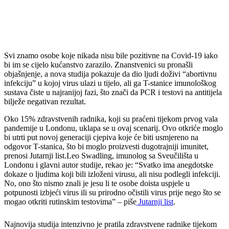
Svi znamo osobe koje nikada nisu bile pozitivne na Covid-19 iako
bi im se cijelo kućanstvo zarazilo. Znanstvenici su pronašli
objašnjenje, a nova studija pokazuje da dio ljudi doživi “abortivnu
infekciju” u kojoj virus ulazi u tijelo, ali ga T-stanice imunološkog
sustava čiste u najranijoj fazi, što znači da PCR i testovi na antitijela
bilježe negativan rezultat.
Oko 15% zdravstvenih radnika, koji su praćeni tijekom prvog vala
pandemije u Londonu, uklapa se u ovaj scenarij. Ovo otkriće moglo
bi utrti put novoj generaciji cjepiva koje će biti usmjereno na
odgovor T-stanica, što bi moglo proizvesti dugotrajniji imunitet,
prenosi Jutarnji list.Leo Swadling, imunolog sa Sveučilišta u
Londonu i glavni autor studije, rekao je: “Svatko ima anegdotske
dokaze o ljudima koji bili izloženi virusu, ali nisu podlegli infekciji.
No, ono što nismo znali je jesu li te osobe doista uspjele u
potpunosti izbjeći virus ili su prirodno očistili virus prije nego što se
mogao otkriti rutinskim testovima” – piše
Jutarnji list
.
Najnovija studija intenzivno je pratila zdravstvene radnike tijekom