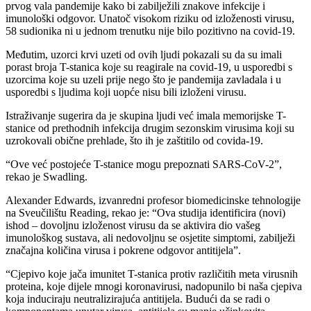
prvog vala pandemije kako bi zabilježili znakove infekcije i
imunološki odgovor. Unatoč visokom riziku od izloženosti virusu,
58 sudionika ni u jednom trenutku nije bilo pozitivno na covid-19.
Međutim, uzorci krvi uzeti od ovih ljudi pokazali su da su imali
porast broja T-stanica koje su reagirale na covid-19, u usporedbi s
uzorcima koje su uzeli prije nego što je pandemija zavladala i u
usporedbi s ljudima koji uopće nisu bili izloženi virusu.
Istraživanje sugerira da je skupina ljudi već imala memorijske T-
stanice od prethodnih infekcija drugim sezonskim virusima koji su
uzrokovali obične prehlade, što ih je zaštitilo od covida-19.
“Ove već postojeće T-stanice mogu prepoznati SARS-CoV-2”,
rekao je Swadling.
Alexander Edwards, izvanredni profesor biomedicinske tehnologije
na Sveučilištu Reading, rekao je: “Ova studija identificira (novi)
ishod – dovoljnu izloženost virusu da se aktivira dio vašeg
imunološkog sustava, ali nedovoljnu se osjetite simptomi, zabilježi
značajna količina virusa i pokrene odgovor antitijela”.
“Cjepivo koje jača imunitet T-stanica protiv različitih meta virusnih
proteina, koje dijele mnogi koronavirusi, nadopunilo bi naša cjepiva
koja induciraju neutralizirajuća antitijela. Budući da se radi o