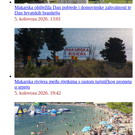
Makarska obilježila Dan pobjede i domovinske zahvalnosti te
Dan hrvatskih branitelja
5. kolovoza 2026. 13:01
Makarska rivijera među rijetkima s rastom turističkog prometa
u srpnju
5. kolovoza 2026. 19:42