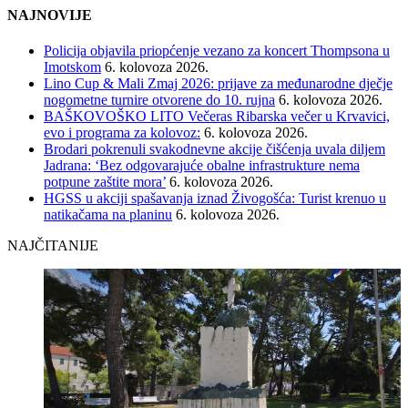
NAJNOVIJE
Policija objavila priopćenje vezano za koncert Thompsona u
Imotskom
6. kolovoza 2026.
Lino Cup & Mali Zmaj 2026: prijave za međunarodne dječje
nogometne turnire otvorene do 10. rujna
6. kolovoza 2026.
BAŠKOVOŠKO LITO Večeras Ribarska večer u Krvavici,
evo i programa za kolovoz:
6. kolovoza 2026.
Brodari pokrenuli svakodnevne akcije čišćenja uvala diljem
Jadrana: ‘Bez odgovarajuće obalne infrastrukture nema
potpune zaštite mora’
6. kolovoza 2026.
HGSS u akciji spašavanja iznad Živogošća: Turist krenuo u
natikačama na planinu
6. kolovoza 2026.
NAJČITANIJE