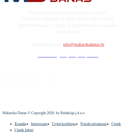
Imate zanimljivu priču, fotografiju ili video?
Pošaljite na Whatsapp ili MMS na broj 099 475 1744,
putem Facebooka ili emaila, podijelit ćemo ju sa tisućama
naših čitatelja
Kontaktirajte nas:
info@makarskadanas.hr
Stock images by Depositphotos
Makarska Danas © Copyright
2026
. by Redakcija j.d.o.o.
Kontakt
Impressum
Uvjeti korištenja
Pravila privatnosti
Cjenik
Cjenik Izbori