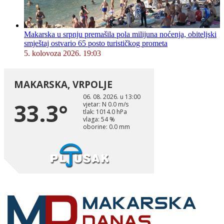
Makarska u srpnju premašila pola milijuna noćenja, obiteljski
smještaj ostvario 65 posto turističkog prometa
5. kolovoza 2026. 19:03