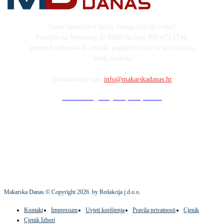
Imate zanimljivu priču, fotografiju ili video?
Pošaljite na Whatsapp ili MMS na broj 099 475 1744,
putem Facebooka ili emaila, podijelit ćemo ju sa tisućama
naših čitatelja
Kontaktirajte nas:
info@makarskadanas.hr
Stock images by Depositphotos
Makarska Danas © Copyright
2026
. by Redakcija j.d.o.o.
Kontakt
Impressum
Uvjeti korištenja
Pravila privatnosti
Cjenik
Cjenik Izbori