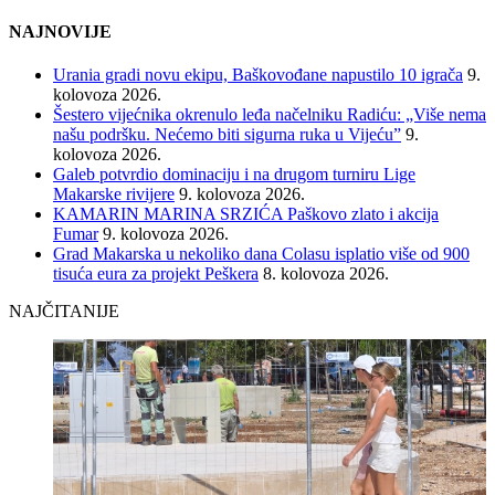
NAJNOVIJE
Urania gradi novu ekipu, Baškovođane napustilo 10 igrača
9.
kolovoza 2026.
Šestero vijećnika okrenulo leđa načelniku Radiću: „Više nema
našu podršku. Nećemo biti sigurna ruka u Vijeću”
9.
kolovoza 2026.
Galeb potvrdio dominaciju i na drugom turniru Lige
Makarske rivijere
9. kolovoza 2026.
KAMARIN MARINA SRZIĆA Paškovo zlato i akcija
Fumar
9. kolovoza 2026.
Grad Makarska u nekoliko dana Colasu isplatio više od 900
tisuća eura za projekt Peškera
8. kolovoza 2026.
NAJČITANIJE