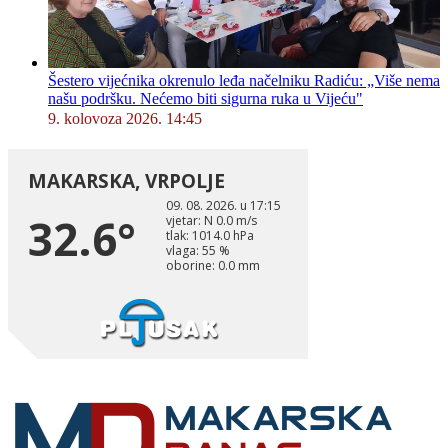
Šestero vijećnika okrenulo leđa načelniku Radiću: „Više nema
našu podršku. Nećemo biti sigurna ruka u Vijeću"
9. kolovoza 2026. 14:45