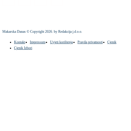
Makarska Danas © Copyright
2026
. by Redakcija j.d.o.o.
Kontakt
Impressum
Uvjeti korištenja
Pravila privatnosti
Cjenik
Cjenik Izbori