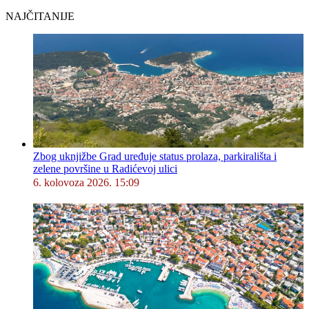
NAJČITANIJE
Zbog uknjižbe Grad uređuje status prolaza, parkirališta i
zelene površine u Radićevoj ulici
6. kolovoza 2026. 15:09