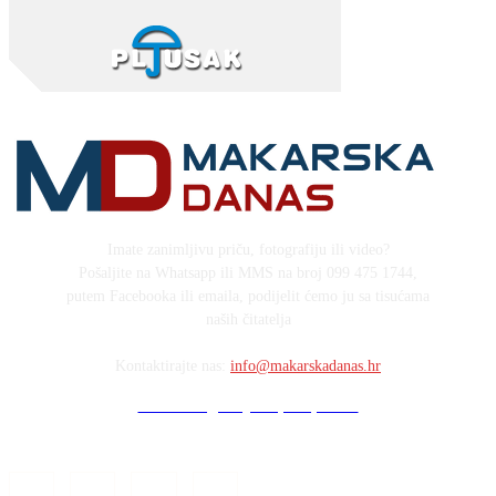
Imate zanimljivu priču, fotografiju ili video?
Pošaljite na Whatsapp ili MMS na broj 099 475 1744,
putem Facebooka ili emaila, podijelit ćemo ju sa tisućama
naših čitatelja
Kontaktirajte nas:
info@makarskadanas.hr
Stock images by Depositphotos