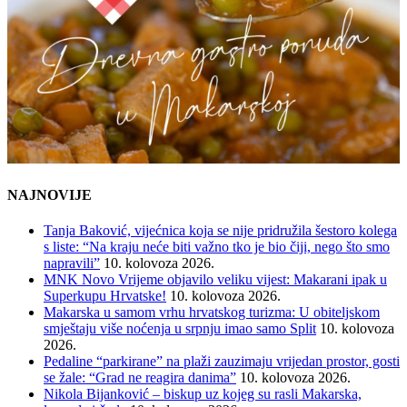
NAJNOVIJE
Tanja Baković, vijećnica koja se nije pridružila šestoro kolega
s liste: “Na kraju neće biti važno tko je bio čiji, nego što smo
napravili”
10. kolovoza 2026.
MNK Novo Vrijeme objavilo veliku vijest: Makarani ipak u
Superkupu Hrvatske!
10. kolovoza 2026.
Makarska u samom vrhu hrvatskog turizma: U obiteljskom
smještaju više noćenja u srpnju imao samo Split
10. kolovoza
2026.
Pedaline “parkirane” na plaži zauzimaju vrijedan prostor, gosti
se žale: “Grad ne reagira danima”
10. kolovoza 2026.
Nikola Bijanković – biskup uz kojeg su rasli Makarska,