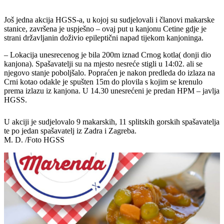
Još jedna akcija HGSS-a, u kojoj su sudjelovali i članovi makarske
stanice, završena je uspješno – ovaj put u kanjonu Cetine gdje je
strani državljanin doživio epileptični napad tijekom kanjoninga.
– Lokacija unesrecenog je bila 200m iznad Crnog kotla( donji dio
kanjona). Spašavatelji su na mjesto nesreće stigli u 14:02. ali se
njegovo stanje poboljšalo. Popraćen je nakon predleda do izlaza na
Crni kotao odakle je spušten 15m do plovila s kojim se krenulo
prema izlazu iz kanjona. U 14.30 unesrećeni je predan HPM – javlja
HGSS.
U akciji je sudjelovalo 9 makarskih, 11 splitskih gorskih spašavatelja
te po jedan spašavatelj iz Zadra i Zagreba.
M. D. /Foto HGSS