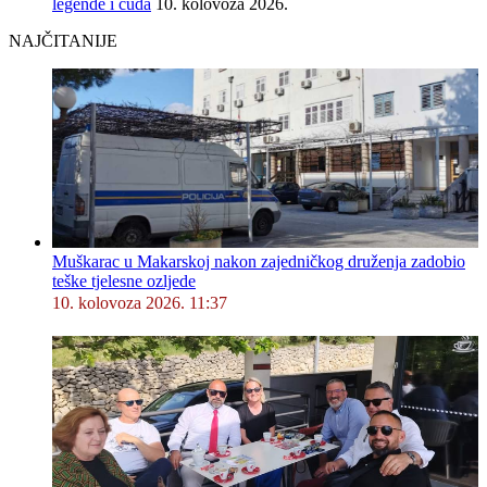
legende i čuda
10. kolovoza 2026.
NAJČITANIJE
Muškarac u Makarskoj nakon zajedničkog druženja zadobio
teške tjelesne ozljede
10. kolovoza 2026. 11:37