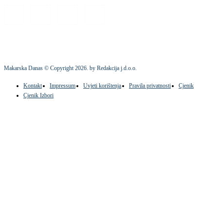
Makarska Danas © Copyright
2026
. by Redakcija j.d.o.o.
Kontakt
Impressum
Uvjeti korištenja
Pravila privatnosti
Cjenik
Cjenik Izbori