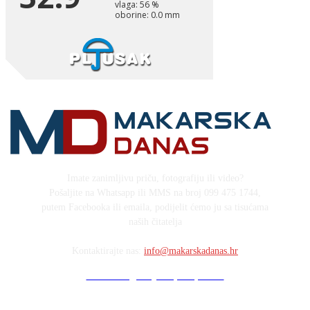
Imate zanimljivu priču, fotografiju ili video?
Pošaljite na Whatsapp ili MMS na broj 099 475 1744,
putem Facebooka ili emaila, podijelit ćemo ju sa tisućama
naših čitatelja
Kontaktirajte nas:
info@makarskadanas.hr
Stock images by Depositphotos