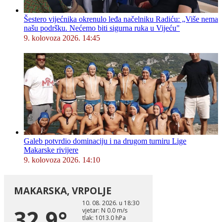
Šestero vijećnika okrenulo leđa načelniku Radiću: „Više nema
našu podršku. Nećemo biti sigurna ruka u Vijeću"
9. kolovoza 2026. 14:45
Galeb potvrdio dominaciju i na drugom turniru Lige
Makarske rivijere
9. kolovoza 2026. 14:10