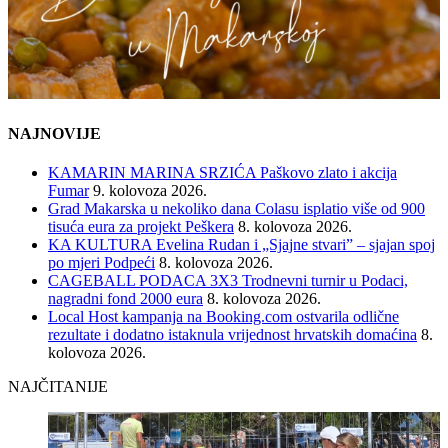
NAJNOVIJE
KAMARIN MARINA SRZIĆA Paškovo zlato i akcija
Fumar
9. kolovoza 2026.
Grad Makarska u nekoliko dana Colasu isplatio više od 900
tisuća eura za projekt Peškera
8. kolovoza 2026.
KA KULTURA Evelina Rudan i „Sjajne stvari” – sjajan spoj
po mjeri Podpeći
8. kolovoza 2026.
CAGEBALL PODACA 3X3 Trodnevni turnir u Podaci,
nagradni fond 2000 eura
8. kolovoza 2026.
Local Host kampanja na Booking.com ostvarila odlične
rezultate i dodatno istaknula vrijednost hrvatskih domaćina
8.
kolovoza 2026.
NAJČITANIJE