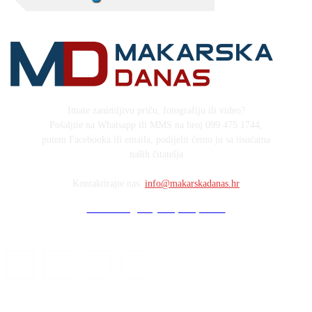
Imate zanimljivu priču, fotografiju ili video?
Pošaljite na Whatsapp ili MMS na broj 099 475 1744,
putem Facebooka ili emaila, podijelit ćemo ju sa tisućama
naših čitatelja
Kontaktirajte nas:
info@makarskadanas.hr
Stock images by Depositphotos