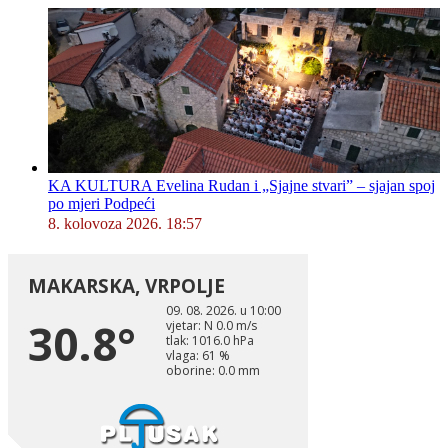
KA KULTURA Evelina Rudan i „Sjajne stvari” – sjajan spoj
po mjeri Podpeći
8. kolovoza 2026. 18:57