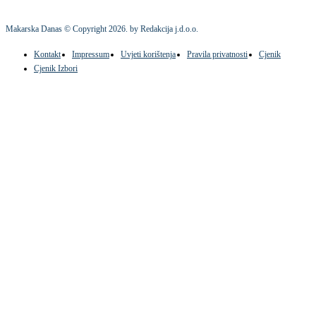
Makarska Danas © Copyright
2026
. by Redakcija j.d.o.o.
Kontakt
Impressum
Uvjeti korištenja
Pravila privatnosti
Cjenik
Cjenik Izbori