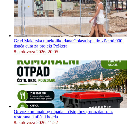
Grad Makarska u nekoliko dana Colasu isplatio više od 900
tisuća eura za projekt Peškera
8. kolovoza 2026. 20:05
Odvoz komunalnog otpada – čisto, brzo, pouzdano. Iz
restorana, kafića i hotela
8. kolovoza 2026. 11:22