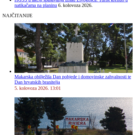
natikačama na planinu
6. kolovoza 2026.
NAJČITANIJE
Makarska obilježila Dan pobjede i domovinske zahvalnosti te
Dan hrvatskih branitelja
5. kolovoza 2026. 13:01