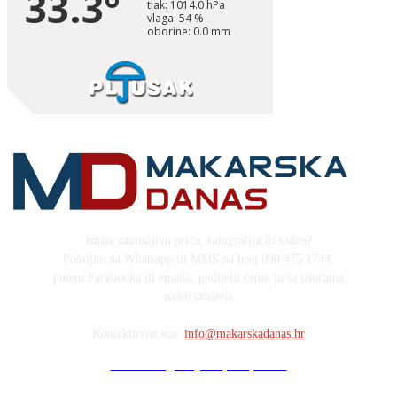
Imate zanimljivu priču, fotografiju ili video?
Pošaljite na Whatsapp ili MMS na broj 099 475 1744,
putem Facebooka ili emaila, podijelit ćemo ju sa tisućama
naših čitatelja
Kontaktirajte nas:
info@makarskadanas.hr
Stock images by Depositphotos