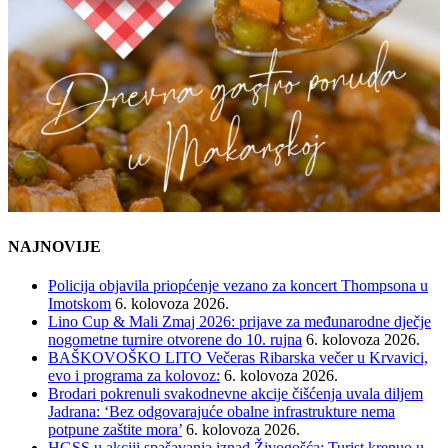
NAJNOVIJE
Policija objavila priopćenje vezano za koncert Thompsona u
Imotskom
6. kolovoza 2026.
Lino Cup & Mali Zmaj 2026: prijave za međunarodne dječje
nogometne turnire otvorene do 10. rujna
6. kolovoza 2026.
BAŠKOVOŠKO LITO Večeras Ribarska večer u Krvavici,
evo i programa za kolovoz:
6. kolovoza 2026.
Brodari pokrenuli svakodnevne akcije čišćenja uvala diljem
Jadrana: ‘Bez odgovarajuće obalne infrastrukture nema
potpune zaštite mora’
6. kolovoza 2026.
HGSS u akciji spašavanja iznad Živogošća: Turist krenuo u