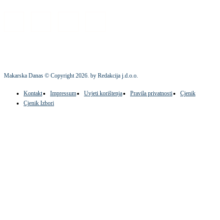
Makarska Danas © Copyright
2026
. by Redakcija j.d.o.o.
Kontakt
Impressum
Uvjeti korištenja
Pravila privatnosti
Cjenik
Cjenik Izbori