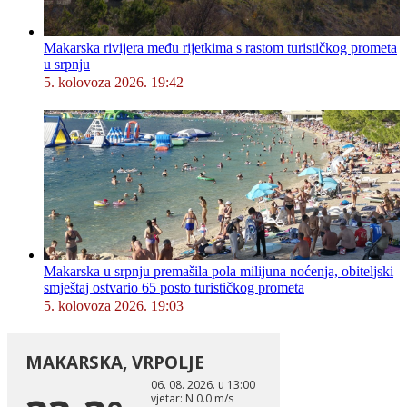
Makarska rivijera među rijetkima s rastom turističkog prometa
u srpnju
5. kolovoza 2026. 19:42
Makarska u srpnju premašila pola milijuna noćenja, obiteljski
smještaj ostvario 65 posto turističkog prometa
5. kolovoza 2026. 19:03