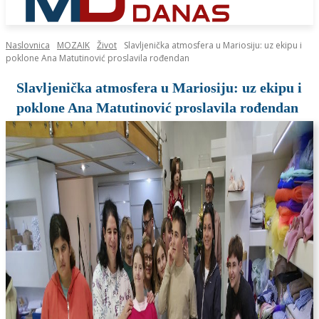
Naslovnica
MOZAIK
Život
Slavljenička atmosfera u Mariosiju: uz ekipu i
poklone Ana Matutinović proslavila rođendan
Slavljenička atmosfera u Mariosiju: uz ekipu i
poklone Ana Matutinović proslavila rođendan