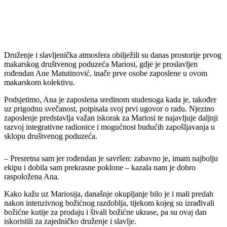
Druženje i slavljenička atmosfera obilježili su danas prostorije prvog
makarskog društvenog poduzeća Mariosi, gdje je proslavljen
rođendan Ane Matutinović, inače prve osobe zaposlene u ovom
makarskom kolektivu.
Podsjetimo, Ana je zaposlena sredinom studenoga kada je, također
uz prigodnu svečanost, potpisala svoj prvi ugovor o radu. Njezino
zaposlenje predstavlja važan iskorak za Mariosi te najavljuje daljnji
razvoj integrativne radionice i mogućnost budućih zapošljavanja u
sklopu društvenog poduzeća.
– Presretna sam jer rođendan je savršen: zabavno je, imam najbolju
ekipu i dobila sam prekrasne poklone – kazala nam je dobro
raspoložena Ana.
Kako kažu uz Mariosija, današnje okupljanje bilo je i mali predah
nakon intenzivnog božićnog razdoblja, tijekom kojeg su izrađivali
božićne kutije za prodaju i šivali božićne ukrase, pa su ovaj dan
iskoristili za zajedničko druženje i slavlje.