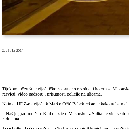
2. ožujka 2024.
Udio
Tijekom jučerašnje vijećničke rasprave o rezoluciji kojom se Makarska
rasvjeti, video nadzoru i prisutnosti policije na ulicama.
Naime, HDZ-ov vijećnik Marko Ožić Bebek rekao je kako treba malo sv
– Naš je grad mračan. Kad ulazite u Makarske iz Splita ne vidi se dob
radnjama.
Ja se bojim da ćemo više s tih 70 kamera motriti kontejnere nego što ć