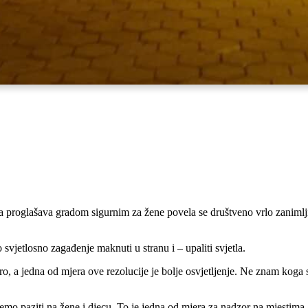
 proglašava gradom sigurnim za žene povela se društveno vrlo zanimljiv
jetlosno zagađenje maknuti u stranu i – upaliti svjetla.
ro, a jedna od mjera ove rezolucije je bolje osvjetljenje. Ne znam koga
emo paziti na žene i djecu. To je jedna od mjera za nadzor na mjestima 