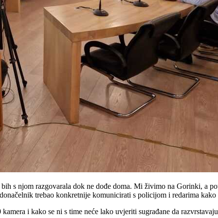
ih s njom razgovarala dok ne dođe doma. Mi živimo na Gorinki, a potok 
donačelnik trebao konkretnije komunicirati s policijom i redarima kako 
 kamera i kako se ni s time neće lako uvjeriti sugrađane da razvrstavaju