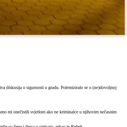
a diskusija o sigurnosti u gradu. Polemiziralo se o (ne)dovoljnoj
 smo mi onečistili svjetlom ako ne kriminalce u njihovim nečasnim
gdje su žene i djeca u opticaju, rekao je Bebek.