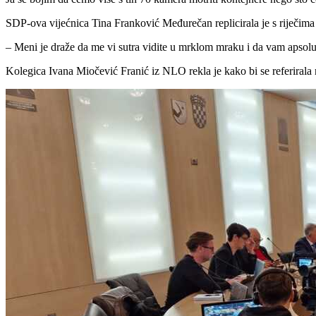
SDP-ova vijećnica Tina Franković Međurečan replicirala je s riječima kak
– Meni je draže da me vi sutra vidite u mrklom mraku i da vam apsolutn
Kolegica Ivana Miočević Franić iz NLO rekla je kako bi se referirala 