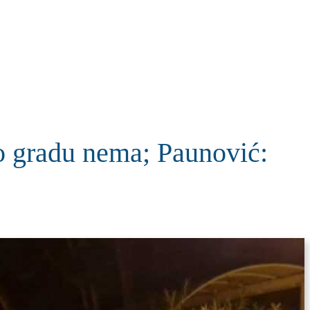
KOLUMNE
MORE
T
gradu nema; Paunović: