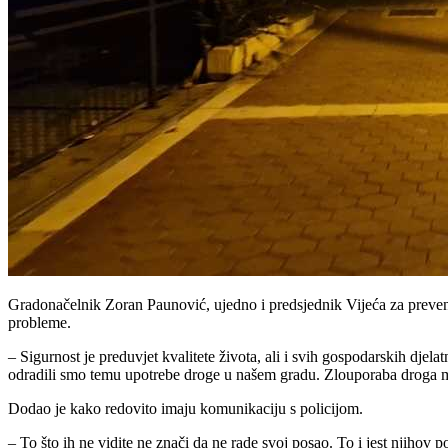
Gradonačelnik Zoran Paunović, ujedno i predsjednik Vijeća za prevenci
probleme.
– Sigurnost je preduvjet kvalitete života, ali i svih gospodarskih djel
odradili smo temu upotrebe droge u našem gradu. Zlouporaba droga možd
Dodao je kako redovito imaju komunikaciju s policijom.
– To što ih ne vidite ne znači da ne rade svoj posao. To i jest njihov