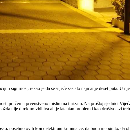
ju i sigurnost, rekao je da se vijeće sastalo najmanje deset puta. U nj
atnosti pri čemu prvenstveno mislim na turizam. Na prošloj sjednici Vijeć
a nije direktno vidljiva ali je latentan problem i kao društvo svi tre
 posao, posebno ovih koji detektiraju kriminalce, da budu incognito, da