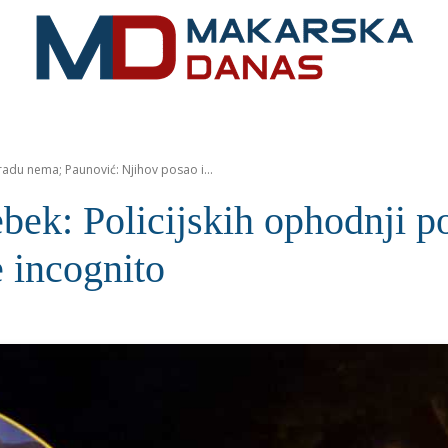
RIVIJERA
VIJESTI
MOZAIK
MAKARSKA
SPOR
du nema; Paunović: Njihov posao i...
 Policijskih ophodnji po 
e incognito