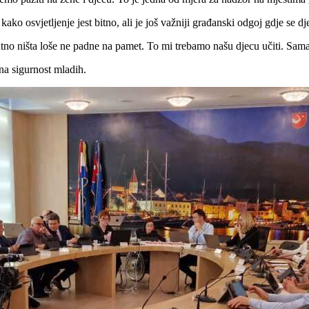
o osvjetljenje jest bitno, ali je još važniji građanski odgoj gdje se djec
o ništa loše ne padne na pamet. To mi trebamo našu djecu učiti. Sama sv
na sigurnost mladih.