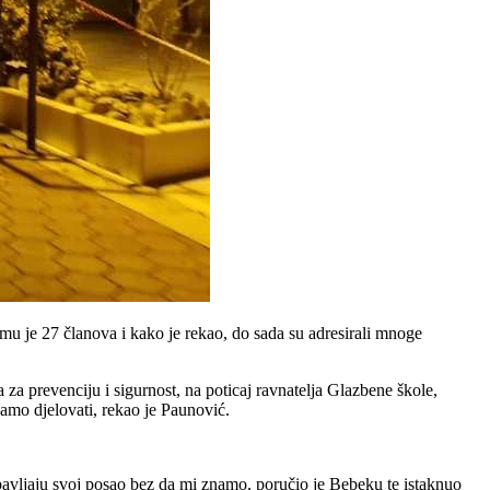
emu je 27 članova i kako je rekao, do sada su adresirali mnoge
a za prevenciju i sigurnost, na poticaj ravnatelja Glazbene škole,
bamo djelovati, rekao je Paunović.
 obavljaju svoj posao bez da mi znamo, poručio je Bebeku te istaknuo