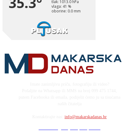
Imate zanimljivu priču, fotografiju ili video?
Pošaljite na Whatsapp ili MMS na broj 099 475 1744,
putem Facebooka ili emaila, podijelit ćemo ju sa tisućama
naših čitatelja
Kontaktirajte nas:
info@makarskadanas.hr
Stock images by Depositphotos