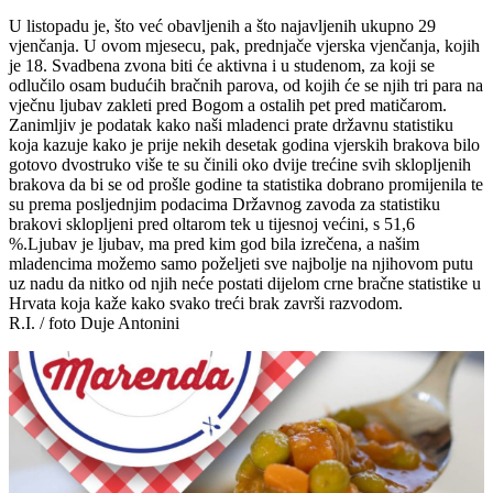
U listopadu je, što već obavljenih a što najavljenih ukupno 29
vjenčanja. U ovom mjesecu, pak, prednjače vjerska vjenčanja, kojih
je 18. Svadbena zvona biti će aktivna i u studenom, za koji se
odlučilo osam budućih bračnih parova, od kojih će se njih tri para na
vječnu ljubav zakleti pred Bogom a ostalih pet pred matičarom.
Zanimljiv je podatak kako naši mladenci prate državnu statistiku
koja kazuje kako je prije nekih desetak godina vjerskih brakova bilo
gotovo dvostruko više te su činili oko dvije trećine svih sklopljenih
brakova da bi se od prošle godine ta statistika dobrano promijenila te
su prema posljednjim podacima Državnog zavoda za statistiku
brakovi sklopljeni pred oltarom tek u tijesnoj većini, s 51,6
%.Ljubav je ljubav, ma pred kim god bila izrečena, a našim
mladencima možemo samo poželjeti sve najbolje na njihovom putu
uz nadu da nitko od njih neće postati dijelom crne bračne statistike u
Hrvata koja kaže kako svako treći brak završi razvodom.
R.I. / foto Duje Antonini
Sara-18_10_2019-14
Sara-18_10_2019-10
Sara-18_10_2019-21
Sara-18_10_2019-23