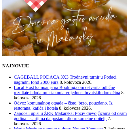
NAJNOVIJE
CAGEBALL PODACA 3X3 Trodnevni turnir u Podaci,
nagradni fond 2000 eura
8. kolovoza 2026.
Local Host kampanja na Booking.com ostvarila odlične
rezultate i dodatno istaknula vrijednost hrvatskih domaćina
8.
kolovoza 2026.
Odvoz komunalnog otpada – čisto, brzo, pouzdano. Iz
restorana, kafića i hotela
8. kolovoza 2026.
Započeli upisi u ŽRK Makarska: Poziv djevojčicama od osam
godina i starijima da postanu dio rukometne obitelji
7.
kolovoza 2026.
Marin Musinov ponovo u dresu Novog Vremena
7. kolovoza