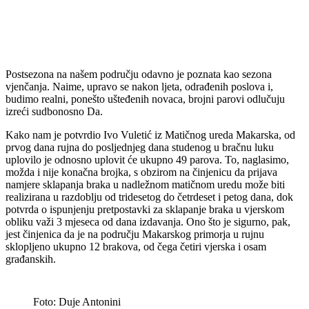
Postsezona na našem području odavno je poznata kao sezona
vjenčanja. Naime, upravo se nakon ljeta, odrađenih poslova i,
budimo realni, ponešto ušteđenih novaca, brojni parovi odlučuju
izreći sudbonosno Da.
Kako nam je potvrdio Ivo Vuletić iz Matičnog ureda Makarska, od
prvog dana rujna do posljednjeg dana studenog u bračnu luku
uplovilo je odnosno uplovit će ukupno 49 parova. To, naglasimo,
možda i nije konačna brojka, s obzirom na činjenicu da prijava
namjere sklapanja braka u nadležnom matičnom uredu može biti
realizirana u razdoblju od tridesetog do četrdeset i petog dana, dok
potvrda o ispunjenju pretpostavki za sklapanje braka u vjerskom
obliku važi 3 mjeseca od dana izdavanja. Ono što je sigurno, pak,
jest činjenica da je na području Makarskog primorja u rujnu
sklopljeno ukupno 12 brakova, od čega četiri vjerska i osam
građanskih.
Foto: Duje Antonini