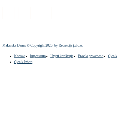
Makarska Danas © Copyright
2026
. by Redakcija j.d.o.o.
Kontakt
Impressum
Uvjeti korištenja
Pravila privatnosti
Cjenik
Cjenik Izbori