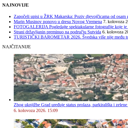
NAJNOVIJE
Započeli upisi u ŽRK Makarska: Poziv djevojčicama od osam god
Marin Musinov ponovo u dresu Novog Vremena
7. kolovoza 
FOTOGALERIJA Pogledajte spektakularne fotografije koje je l
Strani državljanin preminuo na području Sutvida
6. kolovoza 2
TURISTIČKI BAROMETAR 2026. Švedska više nije među top 5, 
NAJČITANIJE
Zbog uknjižbe Grad uređuje status prolaza, parkirališta i zelene
6. kolovoza 2026. 15:09