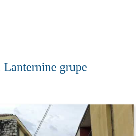
KOLUMNE
MORE
T
anternine grupe