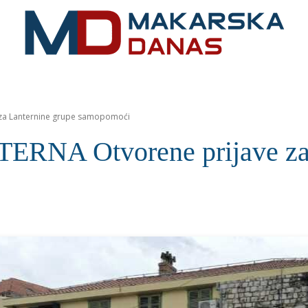
RIVIJERA
VIJESTI
MOZAIK
MAKARSKA
SPOR
za Lanternine grupe samopomoći
NA Otvorene prijave za L