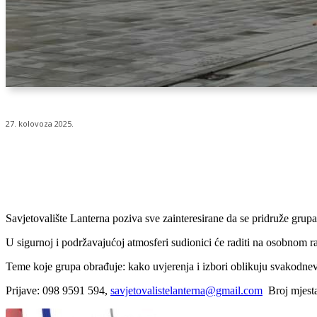
27. kolovoza 2025.
Udio
Savjetovalište Lanterna poziva sve zainteresirane da se pridruže gru
U sigurnoj i podržavajućoj atmosferi sudionici će raditi na osobnom ra
Teme koje grupa obrađuje: kako uvjerenja i izbori oblikuju svakodnev
Prijave: 098 9591 594,
savjetovalistelanterna@gmail.com
Broj mjesta