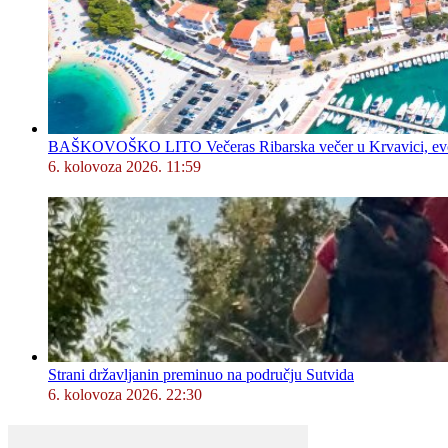
BAŠKOVOŠKO LITO Večeras Ribarska večer u Krvavici, evo 
6. kolovoza 2026. 11:59
Strani državljanin preminuo na području Sutvida
6. kolovoza 2026. 22:30