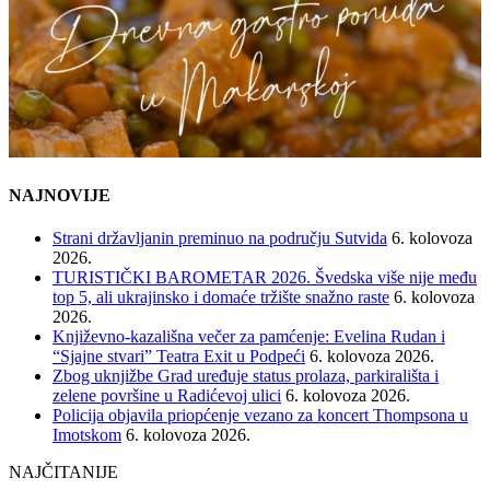
NAJNOVIJE
Strani državljanin preminuo na području Sutvida
6. kolovoza
2026.
TURISTIČKI BAROMETAR 2026. Švedska više nije među
top 5, ali ukrajinsko i domaće tržište snažno raste
6. kolovoza
2026.
Književno-kazališna večer za pamćenje: Evelina Rudan i
“Sjajne stvari” Teatra Exit u Podpeći
6. kolovoza 2026.
Zbog uknjižbe Grad uređuje status prolaza, parkirališta i
zelene površine u Radićevoj ulici
6. kolovoza 2026.
Policija objavila priopćenje vezano za koncert Thompsona u
Imotskom
6. kolovoza 2026.
NAJČITANIJE