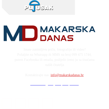
Imate zanimljivu priču, fotografiju ili video?
Pošaljite na Whatsapp ili MMS na broj 099 475 1744,
putem Facebooka ili emaila, podijelit ćemo ju sa tisućama
naših čitatelja
Kontaktirajte nas:
info@makarskadanas.hr
Stock images by Depositphotos