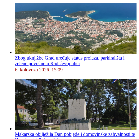
Zbog uknjižbe Grad uređuje status prolaza, parkirališta i
zelene površine u Radićevoj ulici
6. kolovoza 2026. 15:09
Makarska obilježila Dan pobjede i domovinske zahvalnosti te