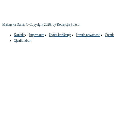
Makarska Danas © Copyright
2026
. by Redakcija j.d.o.o.
Kontakt
Impressum
Uvjeti korištenja
Pravila privatnosti
Cjenik
Cjenik Izbori