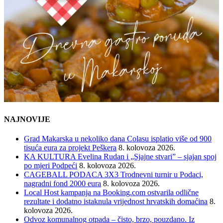
NAJNOVIJE
Grad Makarska u nekoliko dana Colasu isplatio više od 900
tisuća eura za projekt Peškera
8. kolovoza 2026.
KA KULTURA Evelina Rudan i „Sjajne stvari” – sjajan spoj
po mjeri Podpeći
8. kolovoza 2026.
CAGEBALL PODACA 3X3 Trodnevni turnir u Podaci,
nagradni fond 2000 eura
8. kolovoza 2026.
Local Host kampanja na Booking.com ostvarila odlične
rezultate i dodatno istaknula vrijednost hrvatskih domaćina
8.
kolovoza 2026.
Odvoz komunalnog otpada – čisto, brzo, pouzdano. Iz