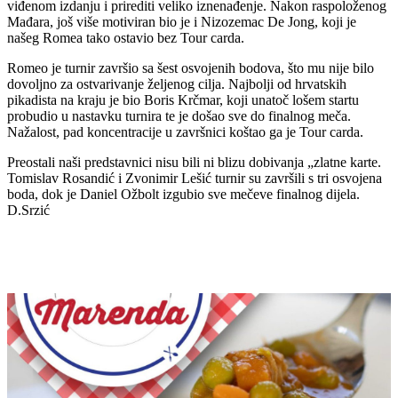
viđenom izdanju i prirediti veliko iznenađenje. Nakon raspoloženog
Mađara, još više motiviran bio je i Nizozemac De Jong, koji je
našeg Romea tako ostavio bez Tour carda.
Romeo je turnir završio sa šest osvojenih bodova, što mu nije bilo
dovoljno za ostvarivanje željenog cilja. Najbolji od hrvatskih
pikadista na kraju je bio Boris Krčmar, koji unatoč lošem startu
probudio u nastavku turnira te je došao sve do finalnog meča.
Nažalost, pad koncentracije u završnici koštao ga je Tour carda.
Preostali naši predstavnici nisu bili ni blizu dobivanja „zlatne karte.
Tomislav Rosandić i Zvonimir Lešić turnir su završili s tri osvojena
boda, dok je Daniel Ožbolt izgubio sve mečeve finalnog dijela.
D.Srzić