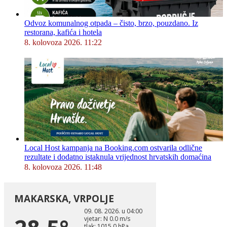
Odvoz komunalnog otpada – čisto, brzo, pouzdano. Iz
restorana, kafića i hotela
8. kolovoza 2026. 11:22
Local Host kampanja na Booking.com ostvarila odlične
rezultate i dodatno istaknula vrijednost hrvatskih domaćina
8. kolovoza 2026. 11:48