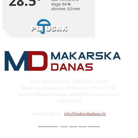
Imate zanimljivu priču, fotografiju ili video?
Pošaljite na Whatsapp ili MMS na broj 099 475 1744,
putem Facebooka ili emaila, podijelit ćemo ju sa tisućama
naših čitatelja
Kontaktirajte nas:
info@makarskadanas.hr
Stock images by Depositphotos