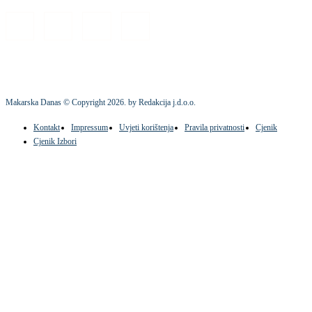
Makarska Danas © Copyright
2026
. by Redakcija j.d.o.o.
Kontakt
Impressum
Uvjeti korištenja
Pravila privatnosti
Cjenik
Cjenik Izbori