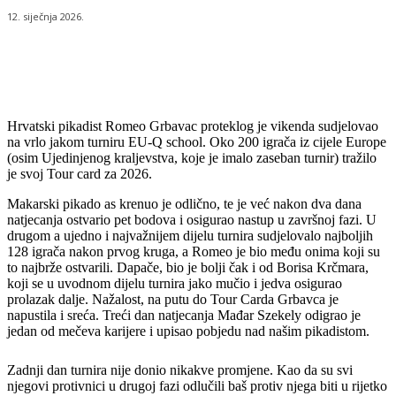
12. siječnja 2026.
Hrvatski pikadist Romeo Grbavac proteklog je vikenda sudjelovao
na vrlo jakom turniru EU-Q school. Oko 200 igrača iz cijele Europe
(osim Ujedinjenog kraljevstva, koje je imalo zaseban turnir) tražilo
je svoj Tour card za 2026.
Makarski pikado as krenuo je odlično, te je već nakon dva dana
natjecanja ostvario pet bodova i osigurao nastup u završnoj fazi. U
drugom a ujedno i najvažnijem dijelu turnira sudjelovalo najboljih
128 igrača nakon prvog kruga, a Romeo je bio među onima koji su
to najbrže ostvarili. Dapače, bio je bolji čak i od Borisa Krčmara,
koji se u uvodnom dijelu turnira jako mučio i jedva osigurao
prolazak dalje. Nažalost, na putu do Tour Carda Grbavca je
napustila i sreća. Treći dan natjecanja Mađar Szekely odigrao je
jedan od mečeva karijere i upisao pobjedu nad našim pikadistom.
Zadnji dan turnira nije donio nikakve promjene. Kao da su svi
njegovi protivnici u drugoj fazi odlučili baš protiv njega biti u rijetko