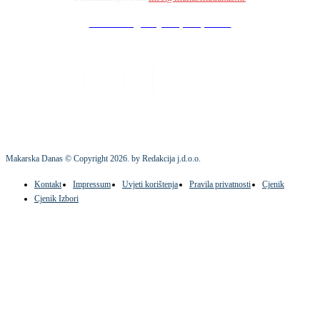
Stock images by Depositphotos
Makarska Danas © Copyright
2026
. by Redakcija j.d.o.o.
Kontakt
Impressum
Uvjeti korištenja
Pravila privatnosti
Cjenik
Cjenik Izbori