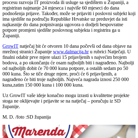
procesu razvoja IT proizvoda ili usluge sa sjedištem u Županiji, a
registriran najmanje 24 mjeseca i najviše 60 mjeseci do dana
podnošenja prijave. Također, može se prijaviti i poslovni subjekt koji
ima sjedište na području Republike Hrvatske uz preduvjet da isti
najkasnije do dana potpisivanja ugovora o dodjeli bespovratne
potpore promjeni sjedište poslovnog subjekta i registrira ga u
Županiji.
GrowIT
natječaj bit će otvoren 10 dana počevši od dana objave na
mrežnoj stranici Županije
www.dalmacija.hr
u rubrici Natječaji. U
finalni odabir prve mjere ulazi 15 prijavljenih s najvećim brojem
bodova, a po okončanju će osam najboljih biti i nagrađeno. Najbolji
od najboljih dobit će 70 000 kuna potpore, a ostalih sedam po 50
000 kuna. Što se tiče druge mjere, proći će 6 prijavljenih, a
nagrađeno će biti troje najboljih. Najveća nagrada iznosi 250 000
kuna,zatim 150 000 kuna i 100 000 kuna.
Uz GrowIT vaše ideje konačno mogu izrasti u kvalitetne projekte
stoga ne oklijevajte i prijavite se na natječaj – poručuju iz SD
županije.
M. D. /foto :SD županija