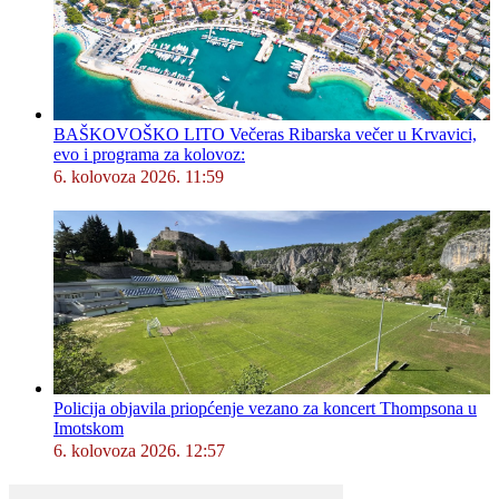
BAŠKOVOŠKO LITO Večeras Ribarska večer u Krvavici,
evo i programa za kolovoz:
6. kolovoza 2026. 11:59
Policija objavila priopćenje vezano za koncert Thompsona u
Imotskom
6. kolovoza 2026. 12:57