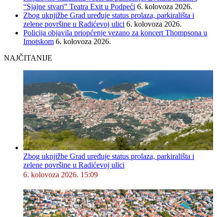
“Sjajne stvari” Teatra Exit u Podpeći
6. kolovoza 2026.
Zbog uknjižbe Grad uređuje status prolaza, parkirališta i
zelene površine u Radićevoj ulici
6. kolovoza 2026.
Policija objavila priopćenje vezano za koncert Thompsona u
Imotskom
6. kolovoza 2026.
NAJČITANIJE
Zbog uknjižbe Grad uređuje status prolaza, parkirališta i
zelene površine u Radićevoj ulici
6. kolovoza 2026. 15:09