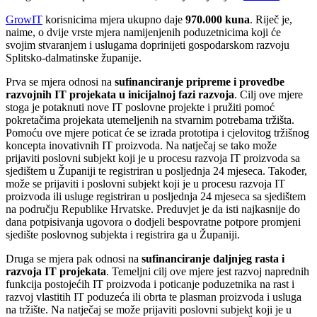
GrowIT
korisnicima mjera ukupno daje
970.000 kuna
. Riječ je,
naime, o dvije vrste mjera namijenjenih poduzetnicima koji će
svojim stvaranjem i uslugama doprinijeti gospodarskom razvoju
Splitsko-dalmatinske županije.
Prva se mjera odnosi na
sufinanciranje pripreme i provedbe
razvojnih IT projekata u inicijalnoj fazi razvoja
. Cilj ove mjere
stoga je potaknuti nove IT poslovne projekte i pružiti pomoć
pokretačima projekata utemeljenih na stvarnim potrebama tržišta.
Pomoću ove mjere poticat će se izrada prototipa i cjelovitog tržišnog
koncepta inovativnih IT proizvoda. Na natječaj se tako može
prijaviti poslovni subjekt koji je u procesu razvoja IT proizvoda sa
sjedištem u Županiji te registriran u posljednja 24 mjeseca. Također,
može se prijaviti i poslovni subjekt koji je u procesu razvoja IT
proizvoda ili usluge registriran u posljednja 24 mjeseca sa sjedištem
na području Republike Hrvatske. Preduvjet je da isti najkasnije do
dana potpisivanja ugovora o dodjeli bespovratne potpore promjeni
sjedište poslovnog subjekta i registrira ga u Županiji.
Druga se mjera pak odnosi na
sufinanciranje daljnjeg rasta i
razvoja IT projekata
. Temeljni cilj ove mjere jest razvoj naprednih
funkcija postojećih IT proizvoda i poticanje poduzetnika na rast i
razvoj vlastitih IT poduzeća ili obrta te plasman proizvoda i usluga
na tržište. Na natječaj se može prijaviti poslovni subjekt koji je u