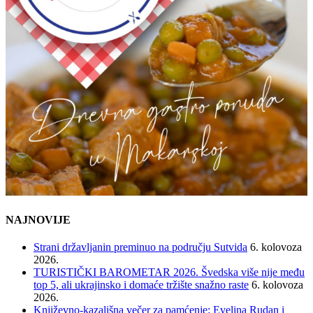
NAJNOVIJE
Strani državljanin preminuo na području Sutvida
6. kolovoza
2026.
TURISTIČKI BAROMETAR 2026. Švedska više nije među
top 5, ali ukrajinsko i domaće tržište snažno raste
6. kolovoza
2026.
Književno-kazališna večer za pamćenje: Evelina Rudan i