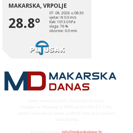
Imate zanimljivu priču, fotografiju ili video?
Pošaljite na Whatsapp ili MMS na broj 099 475 1744,
putem Facebooka ili emaila, podijelit ćemo ju sa tisućama
naših čitatelja
Kontaktirajte nas:
info@makarskadanas.hr