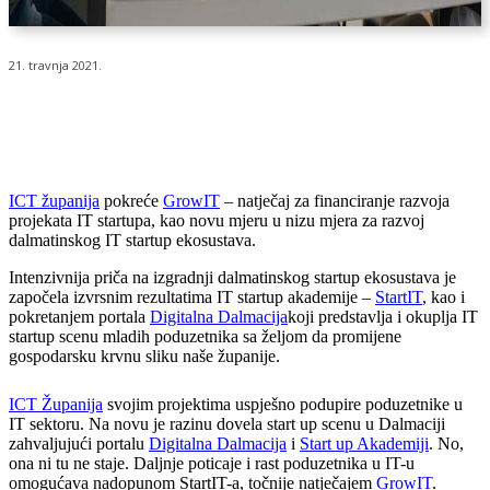
21. travnja 2021.
ICT županija
pokreće
GrowIT
– natječaj za financiranje razvoja
projekata IT startupa, kao novu mjeru u nizu mjera za razvoj
dalmatinskog IT startup ekosustava.
Intenzivnija priča na izgradnji dalmatinskog startup ekosustava je
započela izvrsnim rezultatima IT startup akademije –
StartIT
, kao i
pokretanjem portala
Digitalna Dalmacija
koji predstavlja i okuplja IT
startup scenu mladih poduzetnika sa željom da promijene
gospodarsku krvnu sliku naše županije.
ICT Županija
svojim projektima uspješno podupire poduzetnike u
IT sektoru. Na novu je razinu dovela start up scenu u Dalmaciji
zahvaljujući portalu
Digitalna Dalmacija
i
Start up Akademiji
. No,
ona ni tu ne staje. Daljnje poticaje i rast poduzetnika u IT-u
omogućava nadopunom StartIT-a, točnije natječajem
GrowIT
.