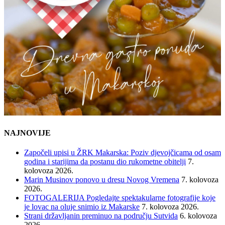
NAJNOVIJE
Započeli upisi u ŽRK Makarska: Poziv djevojčicama od osam
godina i starijima da postanu dio rukometne obitelji
7.
kolovoza 2026.
Marin Musinov ponovo u dresu Novog Vremena
7. kolovoza
2026.
FOTOGALERIJA Pogledajte spektakularne fotografije koje
je lovac na oluje snimio iz Makarske
7. kolovoza 2026.
Strani državljanin preminuo na području Sutvida
6. kolovoza
2026.