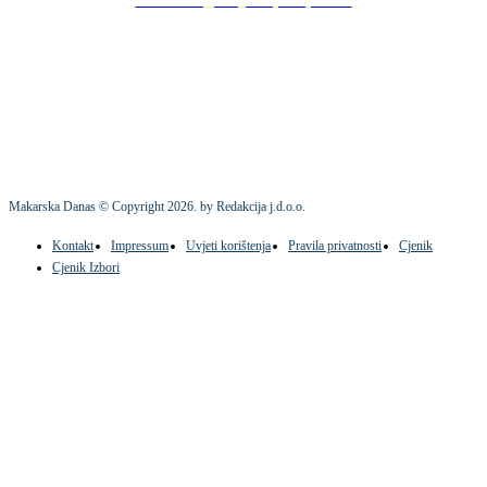
Makarska Danas © Copyright
2026
. by Redakcija j.d.o.o.
Kontakt
Impressum
Uvjeti korištenja
Pravila privatnosti
Cjenik
Cjenik Izbori