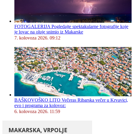
FOTOGALERIJA Pogledajte spektakularne fotografije koje
je lovac na oluje snimio iz Makarske
7. kolovoza 2026. 09:12
BAŠKOVOŠKO LITO Večeras Ribarska večer u Krvavici,
evo i programa za kolovoz:
6. kolovoza 2026. 11:59