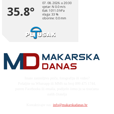
Imate zanimljivu priču, fotografiju ili video?
Pošaljite na Whatsapp ili MMS na broj 099 475 1744,
putem Facebooka ili emaila, podijelit ćemo ju sa tisućama
naših čitatelja
Kontaktirajte nas:
info@makarskadanas.hr
Stock images by Depositphotos