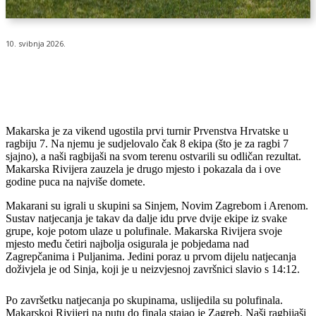
10. svibnja 2026.
Makarska je za vikend ugostila prvi turnir Prvenstva Hrvatske u
ragbiju 7. Na njemu je sudjelovalo čak 8 ekipa (što je za ragbi 7
sjajno), a naši ragbijaši na svom terenu ostvarili su odličan rezultat.
Makarska Rivijera zauzela je drugo mjesto i pokazala da i ove
godine puca na najviše domete.
Makarani su igrali u skupini sa Sinjem, Novim Zagrebom i Arenom.
Sustav natjecanja je takav da dalje idu prve dvije ekipe iz svake
grupe, koje potom ulaze u polufinale. Makarska Rivijera svoje
mjesto među četiri najbolja osigurala je pobjedama nad
Zagrepčanima i Puljanima. Jedini poraz u prvom dijelu natjecanja
doživjela je od Sinja, koji je u neizvjesnoj završnici slavio s 14:12.
Po završetku natjecanja po skupinama, uslijedila su polufinala.
Makarskoj Rivijeri na putu do finala stajao je Zagreb. Naši ragbijaši