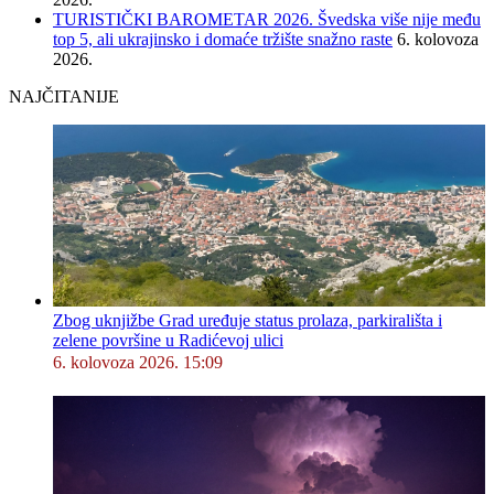
TURISTIČKI BAROMETAR 2026. Švedska više nije među
top 5, ali ukrajinsko i domaće tržište snažno raste
6. kolovoza
2026.
NAJČITANIJE
Zbog uknjižbe Grad uređuje status prolaza, parkirališta i
zelene površine u Radićevoj ulici
6. kolovoza 2026. 15:09