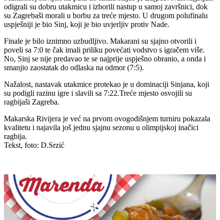
odigrali su dobru utakmicu i izborili nastup u samoj završnici, dok
su Zagrebaši morali u borbu za treće mjesto. U drugom polufinalu
uspješniji je bio Sinj, koji je bio uvjerljiv protiv Nade.
Finale je bilo iznimno uzbudljivo. Makarani su sjajno otvorili i
poveli sa 7:0 te čak imali priliku povećati vodstvo s igračem više.
No, Sinj se nije predavao te se najprije uspješno obranio, a onda i
smanjio zaostatak do odlaska na odmor (7:5).
Nažalost, nastavak utakmice protekao je u dominaciji Sinjana, koji
su podigli razinu igre i slavili sa 7:22.Treće mjesto osvojili su
ragbijaši Zagreba.
Makarska Rivijera je već na prvom ovogodišnjem turniru pokazala
kvalitetu i najavila još jednu sjajnu sezonu u olimpijskoj inačici
ragbija.
Tekst, foto: D.Srzić