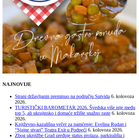
NAJNOVIJE
Strani državljanin preminuo na području Sutvida
6. kolovoza
2026.
TURISTIČKI BAROMETAR 2026. Švedska više nije među
top 5, ali ukrajinsko i domaće tržište snažno raste
6. kolovoza
2026.
Književno-kazališna večer za pamćenje: Evelina Rudan i
“Sjajne stvari” Teatra Exit u Podpeći
6. kolovoza 2026.
Zbog uknjižbe Grad uređuje status prolaza, parkirališta i