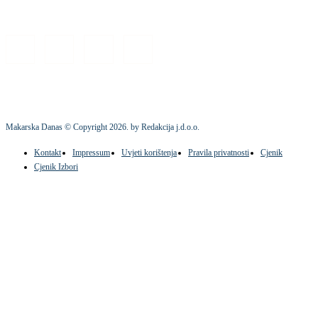
Makarska Danas © Copyright
2026
. by Redakcija j.d.o.o.
Kontakt
Impressum
Uvjeti korištenja
Pravila privatnosti
Cjenik
Cjenik Izbori