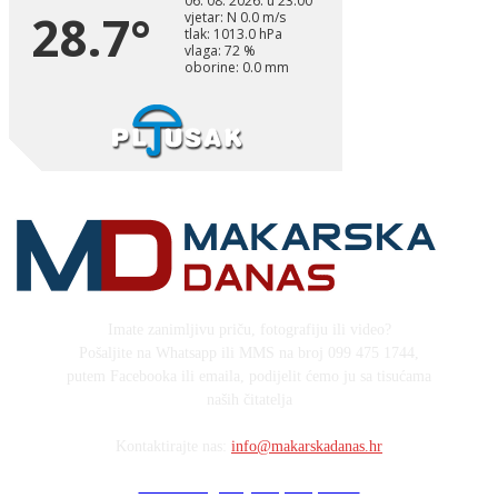
Imate zanimljivu priču, fotografiju ili video?
Pošaljite na Whatsapp ili MMS na broj 099 475 1744,
putem Facebooka ili emaila, podijelit ćemo ju sa tisućama
naših čitatelja
Kontaktirajte nas:
info@makarskadanas.hr
Stock images by Depositphotos