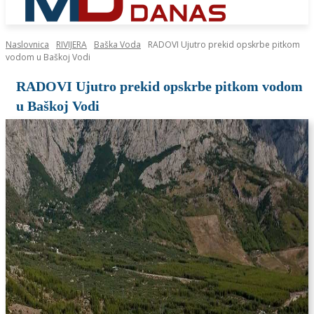
Naslovnica
RIVIJERA
Baška Voda
RADOVI Ujutro prekid opskrbe pitkom
vodom u Baškoj Vodi
RADOVI Ujutro prekid opskrbe pitkom vodom
u Baškoj Vodi