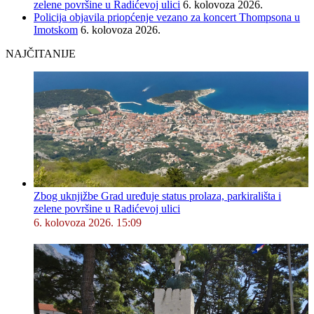
zelene površine u Radićevoj ulici
6. kolovoza 2026.
Policija objavila priopćenje vezano za koncert Thompsona u
Imotskom
6. kolovoza 2026.
NAJČITANIJE
Zbog uknjižbe Grad uređuje status prolaza, parkirališta i
zelene površine u Radićevoj ulici
6. kolovoza 2026. 15:09