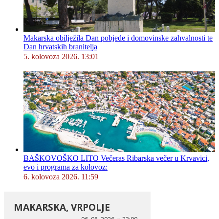
Makarska obilježila Dan pobjede i domovinske zahvalnosti te
Dan hrvatskih branitelja
5. kolovoza 2026. 13:01
BAŠKOVOŠKO LITO Večeras Ribarska večer u Krvavici,
evo i programa za kolovoz:
6. kolovoza 2026. 11:59