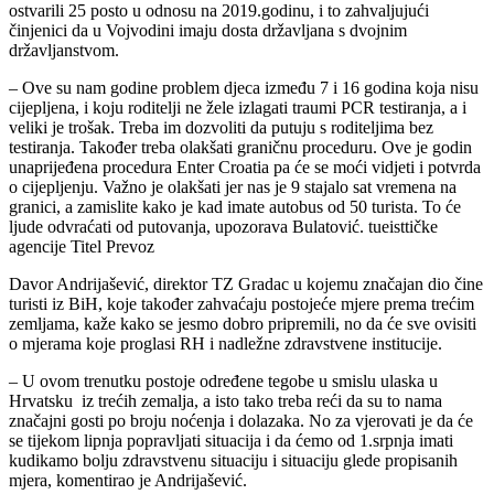
ostvarili 25 posto u odnosu na 2019.godinu, i to zahvaljujući
činjenici da u Vojvodini imaju dosta državljana s dvojnim
državljanstvom.
– Ove su nam godine problem djeca između 7 i 16 godina koja nisu
cijepljena, i koju roditelji ne žele izlagati traumi PCR testiranja, a i
veliki je trošak. Treba im dozvoliti da putuju s roditeljima bez
testiranja. Također treba olakšati graničnu proceduru. Ove je godin
unaprijeđena procedura Enter Croatia pa će se moći vidjeti i potvrda
o cijepljenju. Važno je olakšati jer nas je 9 stajalo sat vremena na
granici, a zamislite kako je kad imate autobus od 50 turista. To će
ljude odvraćati od putovanja, upozorava Bulatović. tueisttičke
agencije Titel Prevoz
Davor Andrijašević, direktor TZ Gradac u kojemu značajan dio čine
turisti iz BiH, koje također zahvaćaju postojeće mjere prema trećim
zemljama, kaže kako se jesmo dobro pripremili, no da će sve ovisiti
o mjerama koje proglasi RH i nadležne zdravstvene institucije.
– U ovom trenutku postoje određene tegobe u smislu ulaska u
Hrvatsku iz trećih zemalja, a isto tako treba reći da su to nama
značajni gosti po broju noćenja i dolazaka. No za vjerovati je da će
se tijekom lipnja popravljati situacija i da ćemo od 1.srpnja imati
kudikamo bolju zdravstvenu situaciju i situaciju glede propisanih
mjera, komentirao je Andrijašević.