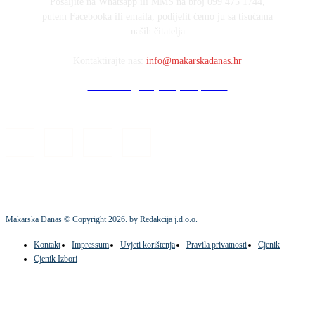
Pošaljite na Whatsapp ili MMS na broj 099 475 1744,
putem Facebooka ili emaila, podijelit ćemo ju sa tisućama
naših čitatelja
Kontaktirajte nas:
info@makarskadanas.hr
Stock images by Depositphotos
Makarska Danas © Copyright
2026
. by Redakcija j.d.o.o.
Kontakt
Impressum
Uvjeti korištenja
Pravila privatnosti
Cjenik
Cjenik Izbori