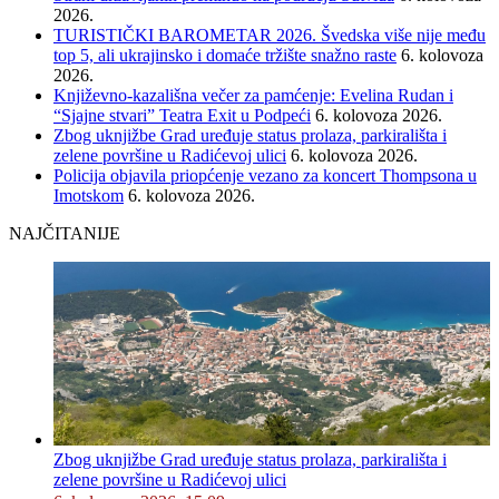
2026.
TURISTIČKI BAROMETAR 2026. Švedska više nije među
top 5, ali ukrajinsko i domaće tržište snažno raste
6. kolovoza
2026.
Književno-kazališna večer za pamćenje: Evelina Rudan i
“Sjajne stvari” Teatra Exit u Podpeći
6. kolovoza 2026.
Zbog uknjižbe Grad uređuje status prolaza, parkirališta i
zelene površine u Radićevoj ulici
6. kolovoza 2026.
Policija objavila priopćenje vezano za koncert Thompsona u
Imotskom
6. kolovoza 2026.
NAJČITANIJE
Zbog uknjižbe Grad uređuje status prolaza, parkirališta i
zelene površine u Radićevoj ulici