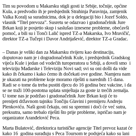
Tim su povodom u Makarsku stigli gosti iz Srbije, točnije, općine
Kula, a predvodio ih je predsjednik Strahinja Paravinja, zamjenik
Valka Koralj sa suradnicima, dok je u delegaciji bio i Jozef Soldo,
vlasnik “Titel prevoza”. Susretu se odazvao i gradonačelnik Jure
Brkan koji je posjetio skup i saslušao iznesene probleme, obećavši
pomoć, a bili su i Tonći Lalić ispred TZ-a Makarska, Ivo Mravičić,
direktor TZ-a Tučepi i Davor Andrijašević, direktor TZ-a Gradac.
– Danas je veliki dan za Makarsku rivijeru kao destinaciju,
doputovao nam je i dogradonačelnik Kule, i predsjednik Gradskog
vijeća Kule i jedan od vodećih turoperatora u Srbiji, a doveli smo i
televiziju Mađarske i Televiziju Novi sad; svi su oni došli da vide
kako ih čekamo i kako ćemo ih dočekati ove godine. Namjera nam
je ukazati na probleme koje moramo riješiti u narednih 15 dana.
Radi se o tome da treba pustiti djecu do 16 godina bez vakcine, i da
se ne traži 100-postotna uplata smještaja za goste iz trećih zemalja.
U tome nas je podržao i gradonačelnik Jure Brkan koji će to
prenijeti državnom tajniku Tončiju Glavini i premijeru Andreju
Plenkoviću. Naši gosti čekaju, oni su spremni i doći će već sutra,
preksutra, samo trebalo riješiti što prije probleme, ispričao nam je
organizator Aranđelović Peca.
Marta Bulatović, direktorica turističke agencije Titel prevoz kazat će
kako 16 godina surađuju s Peca Toursom te podsjeća kako su lani