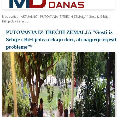
Naslovnica
AKTUALNO
PUTOVANJA IZ TREĆIH ZEMALJA "Gosti iz Srbije i
BiH jedva čekaju...
PUTOVANJA IZ TREĆIH ZEMALJA “Gosti iz
Srbije i BiH jedva čekaju doći, ali najprije riješit
probleme””