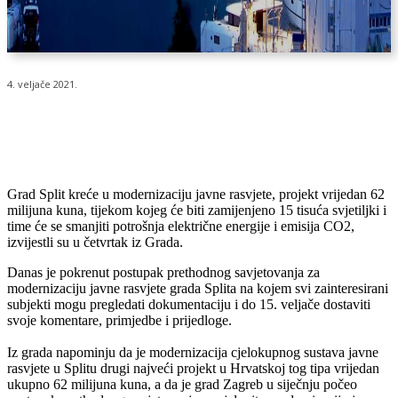
4. veljače 2021.
G​rad Split kreće u modernizaciju javne rasvjete, projekt vrijedan 62
milijuna kuna​, tijekom kojeg će biti zamijenjeno 15 tisuća svjetiljki i
time će se smanjiti potrošnja električne energije i emisija CO2,
izvijestli su u četvrtak iz Grada.
Danas je pokrenut postupak prethodnog savjetovanja za
modernizaciju javne rasvjete grada Splita na kojem svi zainteresirani
subjekti mogu pregledati dokumentaciju i do 15. veljače dostaviti
svoje komentare, primjedbe i prijedloge​​.
Iz grada napominju da je modernizacija cjelokupnog sustava javne
rasvjete u Splitu drugi najveći projekt u Hrvatskoj ​tog tipa vrijedan ​
ukupno ​62 milijuna kuna​, a da je grad Zagreb u siječnju počeo