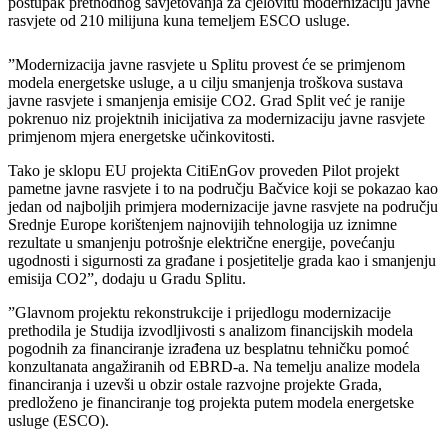
postupak prethodnog savjetovanja za cjelovitu modernizaciju javne
rasvjete od 210 milijuna kuna temeljem ESCO usluge.
​”​Modernizacija javne rasvjete u Splitu provest će se primjenom
modela energetske usluge, a u cilju smanjenja troškova sustava
javne rasvjete i smanjenja emisije CO2​​. Grad Split već je ranije
pokrenuo niz projektnih inicijativa za modernizaciju javne rasvjete
primjenom mjera energetske učinkovitosti.
Tako je​ sklopu EU projekta CitiEnGov proveden Pilot projekt
pametne javne rasvjete i to na području Bačvice​ ​koji se pokazao kao
jedan od najboljih primjera modernizacije javne rasvjete na području
Srednje Europe korištenjem najnovijih tehnologija uz iznimne
rezultate u smanjenju potrošnje električne energije, povećanju
ugodnosti i sigurnosti za građane i posjetitelje grada kao i smanjenju
emisija CO2​”, dodaju u Gradu Splitu​.
​”​Glavnom projektu rekonstrukcije i prijedlogu modernizacije
prethodila je Studija izvodljivosti s analizom financijskih modela
pogodnih za financiranje izrađena uz besplatnu tehničku pomoć
konzultanata angažiranih od EBRD-a. Na temelju analize modela
financiranja i uzevši u obzir ostale razvojne projekte Grada,
predloženo je financiranje tog projekta putem modela energetske
usluge (ESCO).