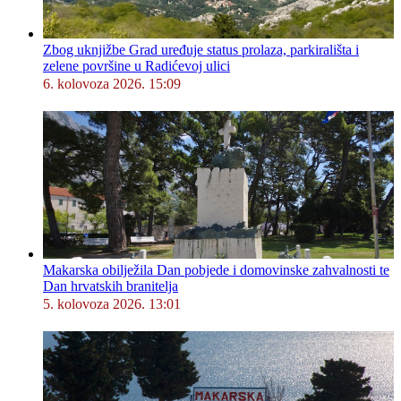
Zbog uknjižbe Grad uređuje status prolaza, parkirališta i
zelene površine u Radićevoj ulici
6. kolovoza 2026. 15:09
Makarska obilježila Dan pobjede i domovinske zahvalnosti te
Dan hrvatskih branitelja
5. kolovoza 2026. 13:01