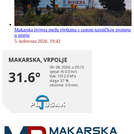
Makarska rivijera među rijetkima s rastom turističkog prometa
u srpnju
5. kolovoza 2026. 19:42