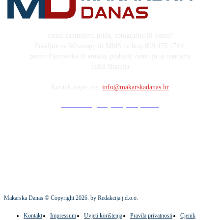
Imate zanimljivu priču, fotografiju ili video?
Pošaljite na Whatsapp ili MMS na broj 099 475 1744,
putem Facebooka ili emaila, podijelit ćemo ju sa tisućama
naših čitatelja
Kontaktirajte nas:
info@makarskadanas.hr
Stock images by Depositphotos
Makarska Danas © Copyright
2026
. by Redakcija j.d.o.o.
Kontakt
Impressum
Uvjeti korištenja
Pravila privatnosti
Cjenik