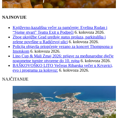
NAJNOVIJE
Književno-kazališna večer za pamćenje: Evelina Rudan i
“Sjajne stvari” Teatra Exit u Podpeći
6. kolovoza 2026.
Zbog uknjižbe Grad uređuje status prolaza, parkirališta i
zelene površine u Radićevoj ulici
6. kolovoza 2026.
Policija objavila priopćenje vezano za koncert Thompsona u
Imotskom
6. kolovoza 2026.
Lino Cup & Mali Zmaj 2026: prijave za međunarodne dječje
nogometne turnire otvorene do 10. rujna
6. kolovoza 2026.
BAŠKOVOŠKO LITO Večeras Ribarska večer u Krvavici,
evo i programa za kolovoz:
6. kolovoza 2026.
NAJČITANIJE