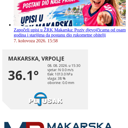
Započeli upisi u ŽRK Makarska: Poziv djevojčicama od osam
godina i starijima da postanu dio rukometne obitelji
7. kolovoza 2026. 15:58