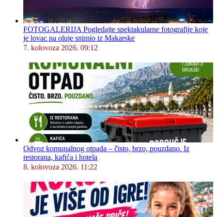
FOTOGALERIJA Pogledajte spektakularne fotografije koje
je lovac na oluje snimio iz Makarske
7. kolovoza 2026. 09:12
Odvoz komunalnog otpada – čisto, brzo, pouzdano. Iz
restorana, kafića i hotela
8. kolovoza 2026. 11:22