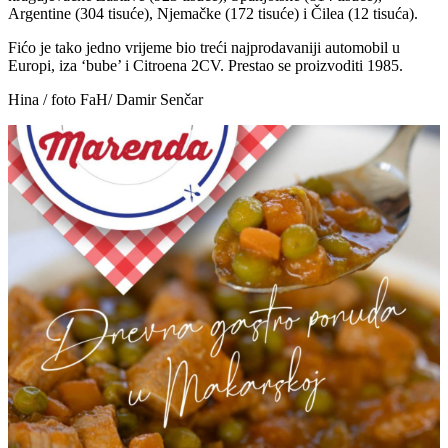
Argentine (304 tisuće), Njemačke (172 tisuće) i Čilea (12 tisuća).
Fićo je tako jedno vrijeme bio treći najprodavaniji automobil u
Europi, iza ‘bube’ i Citroena 2CV. Prestao se proizvoditi 1985.
Hina / foto FaH/ Damir Senčar