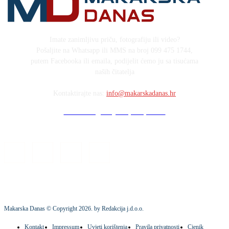
Imate zanimljivu priču, fotografiju ili video?
Pošaljite na Whatsapp ili MMS na broj 099 475 1744,
putem Facebooka ili emaila, podijelit ćemo ju sa tisućama
naših čitatelja
Kontaktirajte nas:
info@makarskadanas.hr
Stock images by Depositphotos
Makarska Danas © Copyright
2026
. by Redakcija j.d.o.o.
Kontakt
Impressum
Uvjeti korištenja
Pravila privatnosti
Cjenik