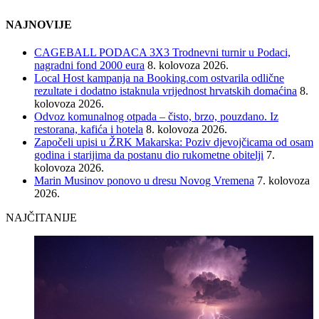
NAJNOVIJE
CAGEBALL PODACA 3X3 Trodnevni turnir u Podaci,
nagradni fond 2000 eura
8. kolovoza 2026.
Local Host kampanja na Booking.com ostvarila odlične
rezultate i dodatno istaknula vrijednost hrvatskih domaćina
8.
kolovoza 2026.
Odvoz komunalnog otpada – čisto, brzo, pouzdano. Iz
restorana, kafića i hotela
8. kolovoza 2026.
Započeli upisi u ŽRK Makarska: Poziv djevojčicama od osam
godina i starijima da postanu dio rukometne obitelji
7.
kolovoza 2026.
Marin Musinov ponovo u dresu Novog Vremena
7. kolovoza
2026.
NAJČITANIJE