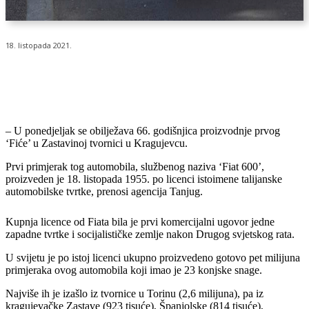
18. listopada 2021.
– U ponedjeljak se obilježava 66. godišnjica proizvodnje prvog
‘Fiće’ u Zastavinoj tvornici u Kragujevcu.
Prvi primjerak tog automobila, službenog naziva ‘Fiat 600’,
proizveden je 18. listopada 1955. po licenci istoimene talijanske
automobilske tvrtke, prenosi agencija Tanjug.
Kupnja licence od Fiata bila je prvi komercijalni ugovor jedne
zapadne tvrtke i socijalističke zemlje nakon Drugog svjetskog rata.
U svijetu je po istoj licenci ukupno proizvedeno gotovo pet milijuna
primjeraka ovog automobila koji imao je 23 konjske snage.
Najviše ih je izašlo iz tvornice u Torinu (2,6 milijuna), pa iz
kragujevačke Zastave (923 tisuće), Španjolske (814 tisuće),