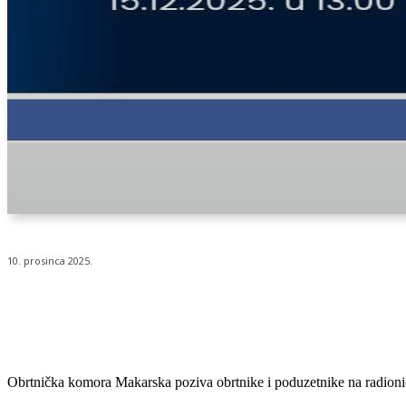
10. prosinca 2025.
Udio
Obrtnička komora Makarska poziva obrtnike i poduzetnike na radionic