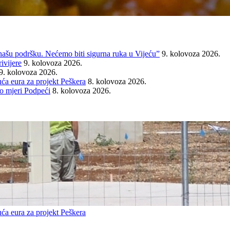
našu podršku. Nećemo biti sigurna ruka u Vijeću”
9. kolovoza 2026.
ivijere
9. kolovoza 2026.
9. kolovoza 2026.
ća eura za projekt Peškera
8. kolovoza 2026.
o mjeri Podpeći
8. kolovoza 2026.
ća eura za projekt Peškera