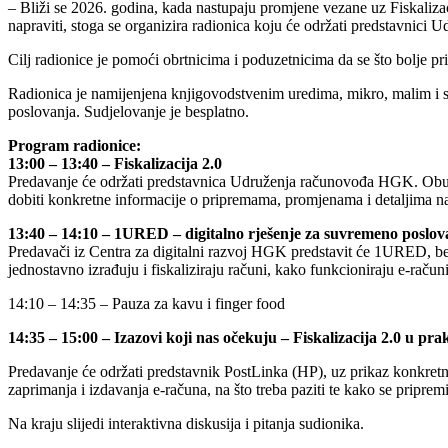
– Bliži se 2026. godina, kada nastupaju promjene vezane uz Fiskalizaci
napraviti, stoga se organizira radionica koju će održati predstavnic
Cilj radionice je pomoći obrtnicima i poduzetnicima da se što bolje p
Radionica je namijenjena knjigovodstvenim uredima, mikro, malim i s
poslovanja. Sudjelovanje je besplatno.
Program radionice:
13:00 – 13:40 – Fiskalizacija 2.0
Predavanje će održati predstavnica Udruženja računovođa HGK. Obuhva
dobiti konkretne informacije o pripremama, promjenama i detaljima na 
13:40 – 14:10 – 1URED – digitalno rješenje za suvremeno poslov
Predavači iz Centra za digitalni razvoj HGK predstavit će 1URED, b
jednostavno izrađuju i fiskaliziraju računi, kako funkcioniraju e-raču
14:10 – 14:35 – Pauza za kavu i finger food
14:35 – 15:00 – Izazovi koji nas očekuju – Fiskalizacija 2.0 u prak
Predavanje će održati predstavnik PostLinka (HP), uz prikaz konkretni
zaprimanja i izdavanja e-računa, na što treba paziti te kako se pripremi
Na kraju slijedi interaktivna diskusija i pitanja sudionika.