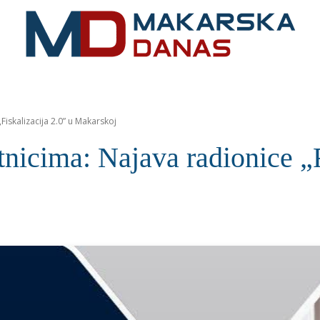
RIVIJERA
VIJESTI
MOZAIK
MAKARSKA
SPOR
Fiskalizacija 2.0” u Makarskoj
nicima: Najava radionice „F