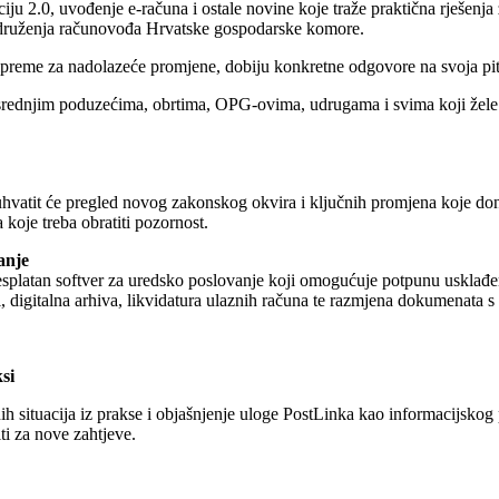
ju 2.0, uvođenje e-računa i ostale novine koje traže praktična rješenja 
i Udruženja računovođa Hrvatske gospodarske komore.
ripreme za nadolazeće promjene, dobiju konkretne odgovore na svoja pita
rednjim poduzećima, obrtima, OPG-ovima, udrugama i svima koji žele br
tit će pregled novog zakonskog okvira i ključnih promjena koje donosi 
koje treba obratiti pozornost.
anje
esplatan softver za uredsko poslovanje koji omogućuje potpunu usklađe
ni, digitalna arhiva, likvidatura ulaznih računa te razmjena dokumenata 
si
h situacija iz prakse i objašnjenje uloge PostLinka kao informacijskog 
ti za nove zahtjeve.