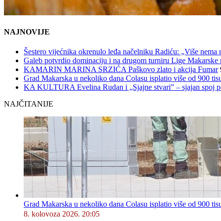
NAJNOVIJE
Šestero vijećnika okrenulo leđa načelniku Radiću: „Više nema 
Galeb potvrdio dominaciju i na drugom turniru Lige Makarske r
KAMARIN MARINA SRZIĆA Paškovo zlato i akcija Fumar
Grad Makarska u nekoliko dana Colasu isplatio više od 900 tisu
KA KULTURA Evelina Rudan i „Sjajne stvari” – sjajan spoj p
NAJČITANIJE
Grad Makarska u nekoliko dana Colasu isplatio više od 900 tisu
8. kolovoza 2026. 20:05