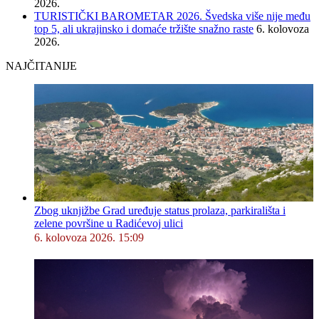
2026.
TURISTIČKI BAROMETAR 2026. Švedska više nije među
top 5, ali ukrajinsko i domaće tržište snažno raste
6. kolovoza
2026.
NAJČITANIJE
Zbog uknjižbe Grad uređuje status prolaza, parkirališta i
zelene površine u Radićevoj ulici
6. kolovoza 2026. 15:09