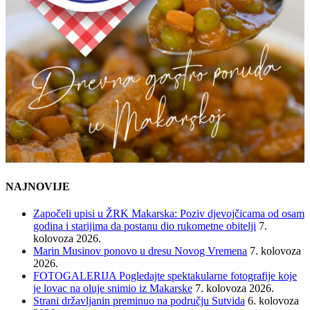
NAJNOVIJE
Započeli upisi u ŽRK Makarska: Poziv djevojčicama od osam
godina i starijima da postanu dio rukometne obitelji
7.
kolovoza 2026.
Marin Musinov ponovo u dresu Novog Vremena
7. kolovoza
2026.
FOTOGALERIJA Pogledajte spektakularne fotografije koje
je lovac na oluje snimio iz Makarske
7. kolovoza 2026.
Strani državljanin preminuo na području Sutvida
6. kolovoza