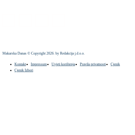
Makarska Danas © Copyright
2026
. by Redakcija j.d.o.o.
Kontakt
Impressum
Uvjeti korištenja
Pravila privatnosti
Cjenik
Cjenik Izbori