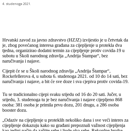
4. studenoga 2021.
Hrvatski zavod za javno zdravstvo (HZJZ) izvijestio je u četvrtak da
je, zbog povećanog interesa građana za cijepljenje u protekla dva
tjedna, organizirao dodatni termin za cijepljenje protiv covida-19 u
subotu u Školi narodnog zdravlja „Andrija Štampar“, bez
naručivanja i najave.
Cijepit će se u Školi narodnog zdravlja „Andrija Štampar“,
Rockefellerova 4, u subota 6. studenoga 2021. od 10 do 14 sati, bez
naručivanja i najave, a bit će sve doze i sva cjepiva protiv covida-19.
Tu se tradicionalno cijepi svaku srijedu od 16 do 20 sati. Jučer, u
srijedu, 3. studenoga tu je bez naručivanja i najave cijepljeno 868
osoba: 381 osoba je primila prvu dozu, 201 drugu, a 286 osoba
booster dozu.
„Odaziv na cijepljenje u proteklih nekoliko dana i sve veći interes za
cijepljenje dokazuju kako su građani prepoznali važnost cijepljenja
kao jedini način da zaštite sebe i ljude oko sebe. Rekordne brojke