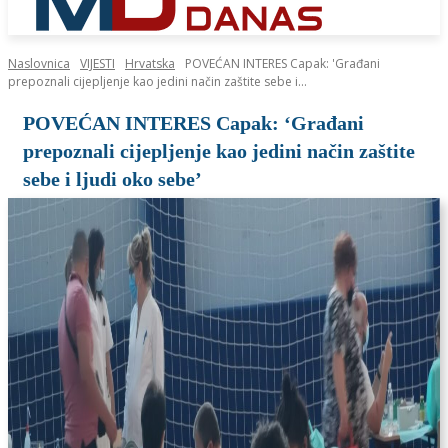
Naslovnica
VIJESTI
Hrvatska
POVEĆAN INTERES Capak: 'Građani
prepoznali cijepljenje kao jedini način zaštite sebe i...
POVEĆAN INTERES Capak: ‘Građani
prepoznali cijepljenje kao jedini način zaštite
sebe i ljudi oko sebe’