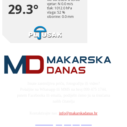
Imate zanimljivu priču, fotografiju ili video?
Pošaljite na Whatsapp ili MMS na broj 099 475 1744,
putem Facebooka ili emaila, podijelit ćemo ju sa tisućama
naših čitatelja
Kontaktirajte nas:
info@makarskadanas.hr
Stock images by Depositphotos