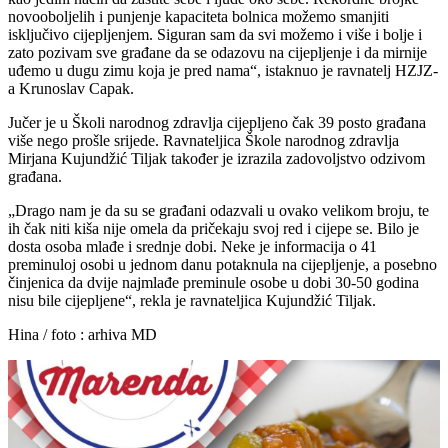
novooboljelih i punjenje kapaciteta bolnica možemo smanjiti
isključivo cijepljenjem. Siguran sam da svi možemo i više i bolje i
zato pozivam sve građane da se odazovu na cijepljenje i da mirnije
uđemo u dugu zimu koja je pred nama“, istaknuo je ravnatelj HZJZ-
a Krunoslav Capak.
Jučer je u Školi narodnog zdravlja cijepljeno čak 39 posto građana
više nego prošle srijede. Ravnateljica Škole narodnog zdravlja
Mirjana Kujundžić Tiljak također je izrazila zadovoljstvo odzivom
građana.
„Drago nam je da su se građani odazvali u ovako velikom broju, te
ih čak niti kiša nije omela da pričekaju svoj red i cijepe se. Bilo je
dosta osoba mlađe i srednje dobi. Neke je informacija o 41
preminuloj osobi u jednom danu potaknula na cijepljenje, a posebno
činjenica da dvije najmlađe preminule osobe u dobi 30-50 godina
nisu bile cijepljene“, rekla je ravnateljica Kujundžić Tiljak.
Hina / foto : arhiva MD