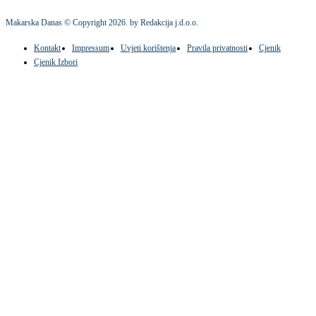
Makarska Danas © Copyright
2026
. by Redakcija j.d.o.o.
Kontakt
Impressum
Uvjeti korištenja
Pravila privatnosti
Cjenik
Cjenik Izbori