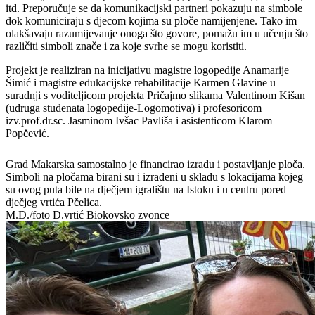
itd. Preporučuje se da komunikacijski partneri pokazuju na simbole
dok komuniciraju s djecom kojima su ploče namijenjene. Tako im
olakšavaju razumijevanje onoga što govore, pomažu im u učenju što
različiti simboli znače i za koje svrhe se mogu koristiti.
Projekt je realiziran na inicijativu magistre logopedije Anamarije
Šimić i magistre edukacijske rehabilitacije Karmen Glavine u
suradnji s voditeljicom projekta Pričajmo slikama Valentinom Kišan
(udruga studenata logopedije-Logomotiva) i profesoricom
izv.prof.dr.sc. Jasminom Ivšac Pavliša i asistenticom Klarom
Popčević.
Grad Makarska samostalno je financirao izradu i postavljanje ploča.
Simboli na pločama birani su i izrađeni u skladu s lokacijama kojeg
su ovog puta bile na dječjem igralištu na Istoku i u centru pored
dječjeg vrtića Pčelica.
M.D./foto D.vrtić Biokovsko zvonce