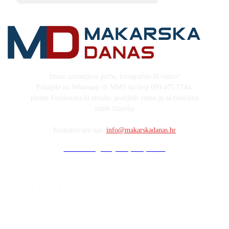
Imate zanimljivu priču, fotografiju ili video?
Pošaljite na Whatsapp ili MMS na broj 099 475 1744,
putem Facebooka ili emaila, podijelit ćemo ju sa tisućama
naših čitatelja
Kontaktirajte nas:
info@makarskadanas.hr
Stock images by Depositphotos