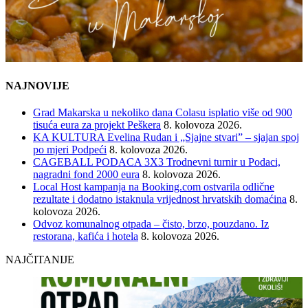
NAJNOVIJE
Grad Makarska u nekoliko dana Colasu isplatio više od 900
tisuća eura za projekt Peškera
8. kolovoza 2026.
KA KULTURA Evelina Rudan i „Sjajne stvari” – sjajan spoj
po mjeri Podpeći
8. kolovoza 2026.
CAGEBALL PODACA 3X3 Trodnevni turnir u Podaci,
nagradni fond 2000 eura
8. kolovoza 2026.
Local Host kampanja na Booking.com ostvarila odlične
rezultate i dodatno istaknula vrijednost hrvatskih domaćina
8.
kolovoza 2026.
Odvoz komunalnog otpada – čisto, brzo, pouzdano. Iz
restorana, kafića i hotela
8. kolovoza 2026.
NAJČITANIJE