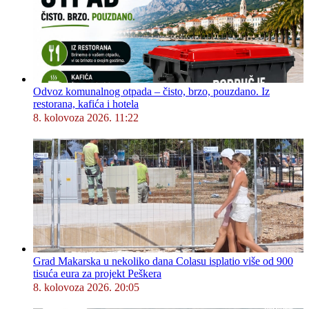
Odvoz komunalnog otpada – čisto, brzo, pouzdano. Iz
restorana, kafića i hotela
8. kolovoza 2026. 11:22
Grad Makarska u nekoliko dana Colasu isplatio više od 900
tisuća eura za projekt Peškera
8. kolovoza 2026. 20:05