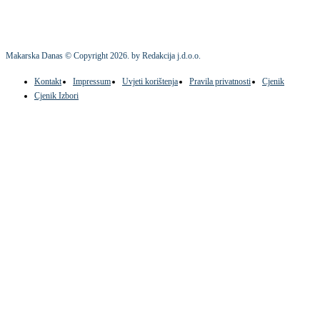
Makarska Danas © Copyright
2026
. by Redakcija j.d.o.o.
Kontakt
Impressum
Uvjeti korištenja
Pravila privatnosti
Cjenik
Cjenik Izbori