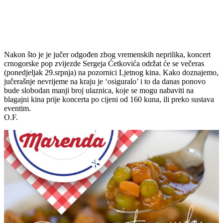
Nakon što je je jučer odgođen zbog vremenskih neprilika, koncert
crnogorske pop zvijezde Sergeja Ćetkovića održat će se večeras
(ponedjeljak 29.srpnja) na pozornici Ljetnog kina. Kako doznajemo,
jučerašnje nevrijeme na kraju je ‘osiguralo’ i to da danas ponovo
bude slobodan manji broj ulaznica, koje se mogu nabaviti na
blagajni kina prije koncerta po cijeni od 160 kuna, ili preko sustava
eventim.
O.F.