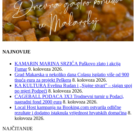
NAJNOVIJE
KAMARIN MARINA SRZIĆA Paškovo zlato i akcija
Fumar
9. kolovoza 2026.
Grad Makarska u nekoliko dana Colasu isplatio više od 900
tisuća eura za projekt Peškera
8. kolovoza 2026.
KA KULTURA Evelina Rudan i „Sjajne stvari” – sjajan spoj
po mjeri Podpeći
8. kolovoza 2026.
CAGEBALL PODACA 3X3 Trodnevni turnir u Podaci,
nagradni fond 2000 eura
8. kolovoza 2026.
Local Host kampanja na Booking.com ostvarila odlične
rezultate i dodatno istaknula vrijednost hrvatskih domaćina
8.
kolovoza 2026.
NAJČITANIJE