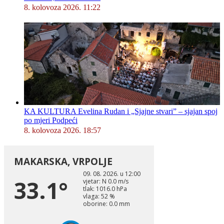
8. kolovoza 2026. 11:22
KA KULTURA Evelina Rudan i „Sjajne stvari” – sjajan spoj
po mjeri Podpeći
8. kolovoza 2026. 18:57