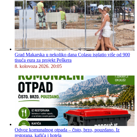
Grad Makarska u nekoliko dana Colasu isplatio više od 900
tisuća eura za projekt Peškera
8. kolovoza 2026. 20:05
Odvoz komunalnog otpada – čisto, brzo, pouzdano. Iz
restorana, kafića i hotela