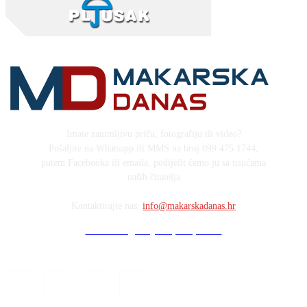
Imate zanimljivu priču, fotografiju ili video?
Pošaljite na Whatsapp ili MMS na broj 099 475 1744,
putem Facebooka ili emaila, podijelit ćemo ju sa tisućama
naših čitatelja
Kontaktirajte nas:
info@makarskadanas.hr
Stock images by Depositphotos