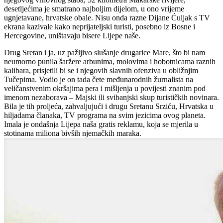
desetljećima je smatrano najboljim dijelom, u ono vrijeme
ugnjetavane, hrvatske obale. Nisu onda razne Dijane Ćuljak s TV
ekrana kazivale kako neprijateljski turisti, posebno iz Bosne i
Hercegovine, uništavaju bisere Lijepe naše.
Drug Sretan i ja, uz pažljivo slušanje drugarice Mare, što bi nam
neumorno punila šaržere arbunima, molovima i hobotnicama raznih
kalibara, prisjetili bi se i njegovih slavnih ofenziva u obližnjim
Tučepima. Vodio je on tada čete međunarodnih žurnalista na
veličanstvenim okršajima pera i mišljenja u povijesti znanim pod
imenom nezaborava – Majski ili svibanjski skup turističkih novinara.
Bila je tih proljeća, zahvaljujući i drugu Sretanu Srziću, Hrvatska u
hiljadama članaka, TV programa na svim jezicima ovog planeta.
Imala je ondašnja Lijepa naša gratis reklamu, koja se mjerila u
stotinama miliona bivših njemačkih maraka.