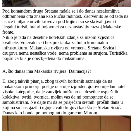
Pod komandom druga Sretana rađala se i do danas nesalomljiva
odbrambena crta znana kao kućna radinost. Zacrvenilo se od tada na
tisuće i hiljade novih krovova pod kojima su se skrivali javni i
ilegalni turisti, hrabri bojovnici za nezaustavljiv razvoj Makarske
fronte.
Niklo je tada na desetine hotelskih zdanja sa nizom zvjezdica
kvalitete. Vojevalo se i bez prestanka za bolju komunalnu
infrastrukturu. Makaraska rivijera od vremena Sretana Srzića i
drugova nema nestašica vode, nema problema sa strujom. Turistička
bojišnica bila je obezbjeđena do maksimuma.
A, što danas ima Makarska rivijera, Dalmacija?!
E, zbog takvih pitanja, zbog takvih borbenih saznanja da na
makarskom primorju poslije rata nije izgrađen gotovo nijedan hotel
visoke kategorije, da je zauvijek uništeno na desetine uspješnih
kolektiva, tvrtki, tvornica, molim vas da mi pomognete da se
samolustriram. Ne dajte mi da se prisjećam sretnih, prošlih dana u
kojima su nas gazili i ugnjetavali drugovi kao što je Sretan Srzić.
Danas kao i onda potpomognut drugaricom Marom.