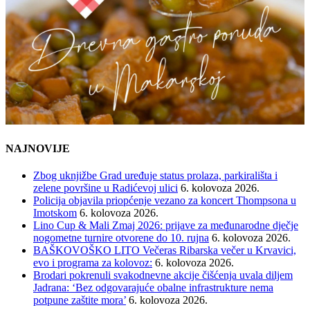
NAJNOVIJE
Zbog uknjižbe Grad uređuje status prolaza, parkirališta i
zelene površine u Radićevoj ulici
6. kolovoza 2026.
Policija objavila priopćenje vezano za koncert Thompsona u
Imotskom
6. kolovoza 2026.
Lino Cup & Mali Zmaj 2026: prijave za međunarodne dječje
nogometne turnire otvorene do 10. rujna
6. kolovoza 2026.
BAŠKOVOŠKO LITO Večeras Ribarska večer u Krvavici,
evo i programa za kolovoz:
6. kolovoza 2026.
Brodari pokrenuli svakodnevne akcije čišćenja uvala diljem
Jadrana: ‘Bez odgovarajuće obalne infrastrukture nema
potpune zaštite mora’
6. kolovoza 2026.