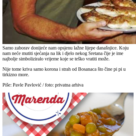
Samo zaborav donijeće nam opsjenu lažne lijepe današnjice. Koju
nam neće mutiti sjećanja na lik i djelo nekog Sretana čije je ime
najbolje simboliziralo vrijeme koje se teško vratiti može.
Nije tome kriva samo korona i strah od Bosanaca što čine pi pi u
tirkizno more.
Piše: Pavle Pavlović / foto: privatna arhiva