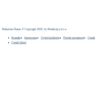
Makarska Danas © Copyright
2026
. by Redakcija j.d.o.o.
Kontakt
Impressum
Uvjeti korištenja
Pravila privatnosti
Cjenik
Cjenik Izbori