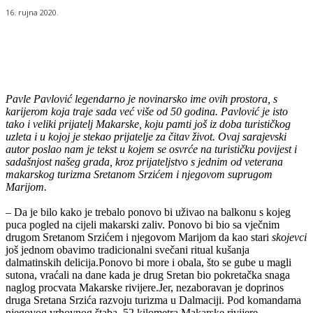
16. rujna 2020.
Pavle Pavlović legendarno je novinarsko ime ovih prostora, s
karijerom koja traje sada već više od 50 godina. Pavlović je isto
tako i veliki prijatelj Makarske, koju pamti još iz doba turističkog
uzleta i u kojoj je stekao prijatelje za čitav život. Ovaj sarajevski
autor poslao nam je tekst u kojem se osvrće na turističku povijest i
sadašnjost našeg grada, kroz prijateljstvo s jednim od veterana
makarskog turizma Sretanom Srzićem i njegovom suprugom
Marijom.
– Da je bilo kako je trebalo ponovo bi uživao na balkonu s kojeg
puca pogled na cijeli makarski zaliv. Ponovo bi bio sa vječnim
drugom Sretanom Srzićem i njegovom Marijom da kao stari
skojevci
još jednom obavimo tradicionalni svečani ritual kušanja
dalmatinskih delicija.Ponovo bi more i obala, što se gube u magli
sutona, vraćali na dane kada je drug Sretan bio pokretačka snaga
naglog procvata Makarske rivijere.Jer, nezaboravan je doprinos
druga Sretana Srzića razvoju turizma u Dalmaciji. Pod komandama
njegovog vrhovnog štaba, 52 kilometra Makarske rivijere,