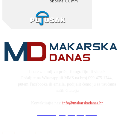
Imate zanimljivu priču, fotografiju ili video?
Pošaljite na Whatsapp ili MMS na broj 099 475 1744,
putem Facebooka ili emaila, podijelit ćemo ju sa tisućama
naših čitatelja
Kontaktirajte nas:
info@makarskadanas.hr
Stock images by Depositphotos