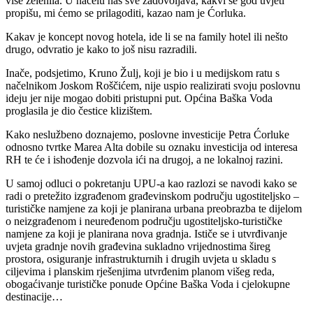
više zelenila. U načelu nas sve zadovoljava, kakvi se god uvjeti
propišu, mi ćemo se prilagoditi, kazao nam je Ćorluka.
Kakav je koncept novog hotela, ide li se na family hotel ili nešto
drugo, odvratio je kako to još nisu razradili.
Inače, podsjetimo, Kruno Žulj, koji je bio i u medijskom ratu s
načelnikom Joskom Roščićem, nije uspio realizirati svoju poslovnu
ideju jer nije mogao dobiti pristupni put. Općina Baška Voda
proglasila je dio čestice klizištem.
Kako neslužbeno doznajemo, poslovne investicije Petra Ćorluke
odnosno tvrtke Marea Alta dobile su oznaku investicija od interesa
RH te će i ishođenje dozvola ići na drugoj, a ne lokalnoj razini.
U samoj odluci o pokretanju UPU-a kao razlozi se navodi kako se
radi o pretežito izgrađenom građevinskom području ugostiteljsko –
turističke namjene za koji je planirana urbana preobrazba te dijelom
o neizgrađenom i neuređenom području ugostiteljsko-turističke
namjene za koji je planirana nova gradnja. Ističe se i utvrđivanje
uvjeta gradnje novih građevina sukladno vrijednostima šireg
prostora, osiguranje infrastrukturnih i drugih uvjeta u skladu s
ciljevima i planskim rješenjima utvrđenim planom višeg reda,
obogaćivanje turističke ponude Općine Baška Voda i cjelokupne
destinacije…