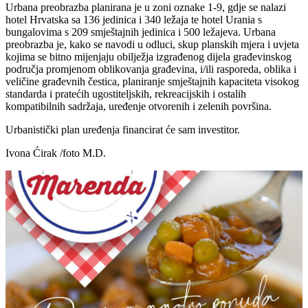
Urbana preobrazba planirana je u zoni oznake 1-9, gdje se nalazi
hotel Hrvatska sa 136 jedinica i 340 ležaja te hotel Urania s
bungalovima s 209 smještajnih jedinica i 500 ležajeva. Urbana
preobrazba je, kako se navodi u odluci, skup planskih mjera i uvjeta
kojima se bitno mijenjaju obilježja izgrađenog dijela građevinskog
područja promjenom oblikovanja građevina, i/ili rasporeda, oblika i
veličine građevnih čestica, planiranje smještajnih kapaciteta visokog
standarda i pratećih ugostiteljskih, rekreacijskih i ostalih
kompatibilnih sadržaja, uređenje otvorenih i zelenih površina.
Urbanistički plan uređenja financirat će sam investitor.
Ivona Ćirak /foto M.D.