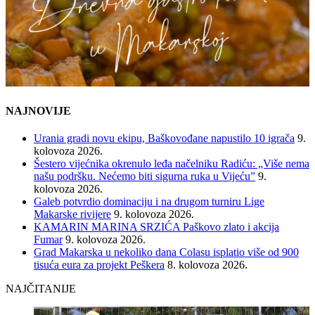
NAJNOVIJE
Urania gradi novu ekipu, Baškovođane napustilo 10 igrača
9.
kolovoza 2026.
Šestero vijećnika okrenulo leđa načelniku Radiću: „Više nema
našu podršku. Nećemo biti sigurna ruka u Vijeću”
9.
kolovoza 2026.
Galeb potvrdio dominaciju i na drugom turniru Lige
Makarske rivijere
9. kolovoza 2026.
KAMARIN MARINA SRZIĆA Paškovo zlato i akcija
Fumar
9. kolovoza 2026.
Grad Makarska u nekoliko dana Colasu isplatio više od 900
tisuća eura za projekt Peškera
8. kolovoza 2026.
NAJČITANIJE