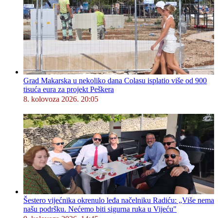
Grad Makarska u nekoliko dana Colasu isplatio više od 900
tisuća eura za projekt Peškera
8. kolovoza 2026. 20:05
Šestero vijećnika okrenulo leđa načelniku Radiću: „Više nema
našu podršku. Nećemo biti sigurna ruka u Vijeću"