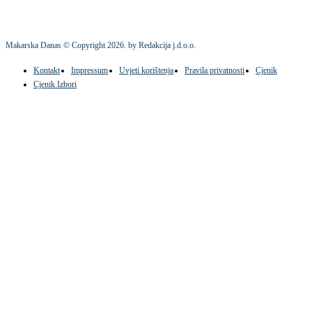
Makarska Danas © Copyright
2026
. by Redakcija j.d.o.o.
Kontakt
Impressum
Uvjeti korištenja
Pravila privatnosti
Cjenik
Cjenik Izbori