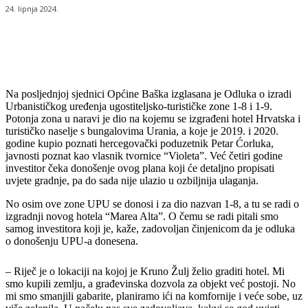
24. lipnja 2024.
Na posljednjoj sjednici Općine Baška izglasana je Odluka o izradi
Urbanističkog uređenja ugostiteljsko-turističke zone 1-8 i 1-9.
Potonja zona u naravi je dio na kojemu se izgrađeni hotel Hrvatska i
turističko naselje s bungalovima Urania, a koje je 2019. i 2020.
godine kupio poznati hercegovački poduzetnik Petar Ćorluka,
javnosti poznat kao vlasnik tvornice “Violeta”. Već četiri godine
investitor čeka donošenje ovog plana koji će detaljno propisati
uvjete gradnje, pa do sada nije ulazio u ozbiljnija ulaganja.
No osim ove zone UPU se donosi i za dio nazvan 1-8, a tu se radi o
izgradnji novog hotela “Marea Alta”. O čemu se radi pitali smo
samog investitora koji je, kaže, zadovoljan činjenicom da je odluka
o donošenju UPU-a donesena.
– Riječ je o lokaciji na kojoj je Kruno Žulj želio graditi hotel. Mi
smo kupili zemlju, a građevinska dozvola za objekt već postoji. No
mi smo smanjili gabarite, planiramo ići na komfornije i veće sobe, uz