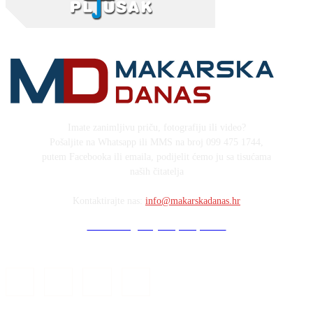
Imate zanimljivu priču, fotografiju ili video?
Pošaljite na Whatsapp ili MMS na broj 099 475 1744,
putem Facebooka ili emaila, podijelit ćemo ju sa tisućama
naših čitatelja
Kontaktirajte nas:
info@makarskadanas.hr
Stock images by Depositphotos