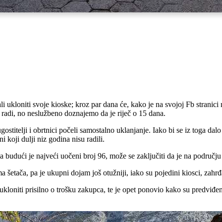
rali ukloniti svoje kioske; kroz par dana će, kako je na svojoj Fb strani
 radi, no neslužbeno doznajemo da je riječ o 15 dana.
stitelji i obrtnici počeli samostalno uklanjanje. Iako bi se iz toga dalo z
i koji dulji niz godina nisu radili.
a budući je najveći uočeni broj 96, može se zaključiti da je na području
etača, pa je ukupni dojam još otužniji, iako su pojedini kiosci, zahrđa
loniti prisilno o trošku zakupca, te je opet ponovio kako su predviđeni