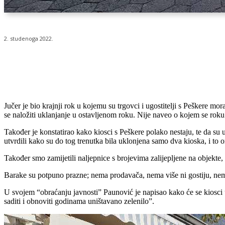
2. studenoga 2022.
Udio
Jučer je bio krajnji rok u kojemu su trgovci i ugostitelji s Peškere mo
se naložiti uklanjanje u ostavljenom roku. Nije naveo o kojem se roku
Također je konstatirao kako kiosci s Peškere polako nestaju, te da su ugo
utvrdili kako su do tog trenutka bila uklonjena samo dva kioska, i to on
Također smo zamijetili naljepnice s brojevima zalijepljene na objekte, 
Barake su potpuno prazne; nema prodavača, nema više ni gostiju, nema š
U svojem “obraćanju javnosti” Paunović je napisao kako će se kiosci uk
saditi i obnoviti godinama uništavano zelenilo”.