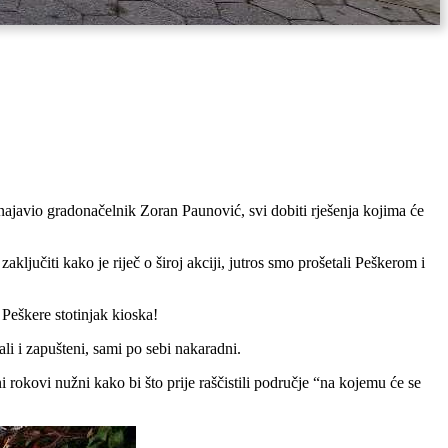
ci najavio gradonačelnik Zoran Paunović, svi dobiti rješenja kojima će
aključiti kako je riječ o široj akciji, jutros smo prošetali Peškerom i
 Peškere stotinjak kioska!
li i zapušteni, sami po sebi nakaradni.
 rokovi nužni kako bi što prije raščistili područje “na kojemu će se