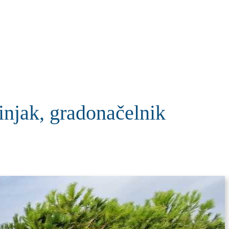
KOLUMNE
MORE
T
njak, gradonačelnik