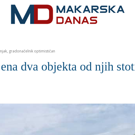
RIVIJERA
VIJESTI
MOZAIK
MAKARSKA
SPOR
njak, gradonačelnik optimističan
a dva objekta od njih stoti