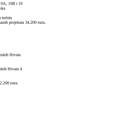
 19A, 19B i 19
loka
 turistu
sanih projekata 34.200 eura.
anskih Hrvata
n
skih Hrvata 4
2.200 eura.