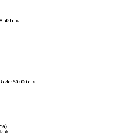
8.500 eura.
akođer 50.000 eura.
ima)
lenki