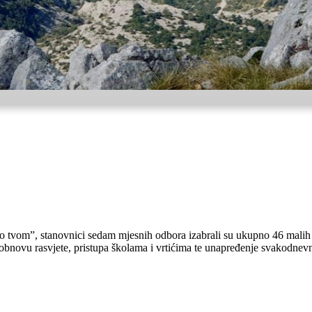
o tvom”, stanovnici sedam mjesnih odbora izabrali su ukupno 46 malih k
 obnovu rasvjete, pristupa školama i vrtićima te unapređenje svakodnevn