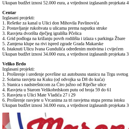
Ukupan budžet iznosi 52.000 eura, a vrijednost izglasanih projekata 4
Centar
Izglasani projekti:
1. Rešetke za kanal u Ulici don Mihovila Pavlinovića
2. Postavljanje rukohvata u ulicama prema naputku struke
3. Rasvjeta dvorišta dječjeg igrališta Pčelica
4. Grid podloga na križanju povrh rodilišta i izlaza s parkinga Žbare
5. Zamjena klupe na rivi ispred zgrade Grada Makarske
6. Istaknuti Ulicu Ivana Gundulića određenim motivima i cvijećem
Ukupan budžet iznosi 34.000 eura, a vrijednost izglasanih projekata 3
Veliko Brdo
Izglasani projekti:
1. Proširenje i uređenje površine uz autobusnu stanicu na Trgu svetog
2. Solarna rasvjeta na Kuku (od odvojka sa D8 do kuća)
3. Stanica s nadstrešnicom za Ćiro južno od Riječke ulice
4. Rasvjeta u Starom Velikobrdskom putu od broja 59 do 61
5. Rasvjeta u Ulici Mate Vladića 27 i 29
6. Proširenje rasvjete u Vrcanima za tri rasvjetna stupa prema istoku
Ukupan budžet iznosi 34.000 eura, a vrijednost izglasanih projekata 3