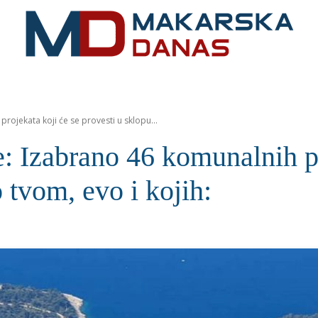
RIVIJERA
VIJESTI
MOZAIK
MAKARSKA
SPOR
rojekata koji će se provesti u sklopu...
e: Izabrano 46 komunalnih pr
 tvom, evo i kojih: