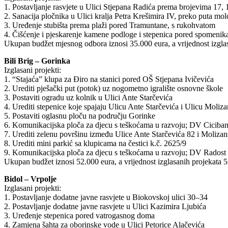
1. Postavljanje rasvjete u Ulici Stjepana Radića prema brojevima 17,
2. Sanacija pločnika u Ulici kralja Petra Krešimira IV, preko puta mo
3. Uređenje stubišta prema plaži pored Tramuntane, s rukohvatom
4. Čišćenje i pjeskarenje kamene podloge i stepenica pored spomenika
Ukupan budžet mjesnog odbora iznosi 35.000 eura, a vrijednost izgla
Bili Brig – Gorinka
Izglasani projekti:
1. “Stajaća” klupa za Điro na stanici pored OŠ Stjepana Ivičevića
2. Urediti pješački put (potok) uz nogometno igralište osnovne škole
3. Postaviti ogradu uz kolnik u Ulici Ante Starčevića
4. Urediti stepenice koje spajaju Ulicu Ante Starčevića i Ulicu Moliz
5. Postaviti oglasnu ploču na području Gorinke
6. Komunikacijska ploča za djecu s teškoćama u razvoju; DV Ciciba
7. Urediti zelenu površinu između Ulice Ante Starčevića 82 i Molizan
8. Urediti mini parkić sa klupicama na čestici k.č. 2625/9
9. Komunikacijska ploča za djecu s teškoćama u razvoju; DV Radost
Ukupan budžet iznosi 52.000 eura, a vrijednost izglasanih projekata 5
Bidol – Vrpolje
Izglasani projekti:
1. Postavljanje dodatne javne rasvjete u Biokovskoj ulici 30–34
2. Postavljanje dodatne javne rasvjete u Ulici Kazimira Ljubića
3. Uređenje stepenica pored vatrogasnog doma
4. Zamjena šahta za oborinske vode u Ulici Petorice Alačevića