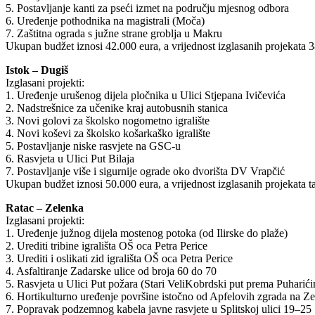
5. Postavljanje kanti za pseći izmet na području mjesnog odbora
6. Uređenje pothodnika na magistrali (Moča)
7. Zaštitna ograda s južne strane groblja u Makru
Ukupan budžet iznosi 42.000 eura, a vrijednost izglasanih projekata 3
Istok – Dugiš
Izglasani projekti:
1. Uređenje urušenog dijela pločnika u Ulici Stjepana Ivičevića
2. Nadstrešnice za učenike kraj autobusnih stanica
3. Novi golovi za školsko nogometno igralište
4. Novi koševi za školsko košarkaško igralište
5. Postavljanje niske rasvjete na GSC-u
6. Rasvjeta u Ulici Put Bilaja
7. Postavljanje više i sigurnije ograde oko dvorišta DV Vrapčić
Ukupan budžet iznosi 50.000 eura, a vrijednost izglasanih projekata t
Ratac – Zelenka
Izglasani projekti:
1. Uređenje južnog dijela mostenog potoka (od Ilirske do plaže)
2. Urediti tribine igrališta OŠ oca Petra Perice
3. Urediti i oslikati zid igrališta OŠ oca Petra Perice
4. Asfaltiranje Zadarske ulice od broja 60 do 70
5. Rasvjeta u Ulici Put požara (Stari VeliKobrdski put prema Puharić
6. Hortikulturno uređenje površine istočno od Apfelovih zgrada na Ze
7. Popravak podzemnog kabela javne rasvjete u Splitskoj ulici 19–25