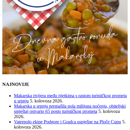
NAJNOVIJE
Makarska rivijera među rijetkima s rastom turističkog prometa
u srpnju
5. kolovoza 2026.
Makarska u srpnju premašila pola milijuna noćenja, obiteljski
smještaj ostvario 65 posto turističkog prometa
5. kolovoza
2026.
Vaterpolo ekipe Podgore i Gradca uspješne na Ploče Cupu
5.
kolovoza 2026.