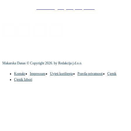
Stock images by Depositphotos
Makarska Danas © Copyright
2026
. by Redakcija j.d.o.o.
Kontakt
Impressum
Uvjeti korištenja
Pravila privatnosti
Cjenik
Cjenik Izbori