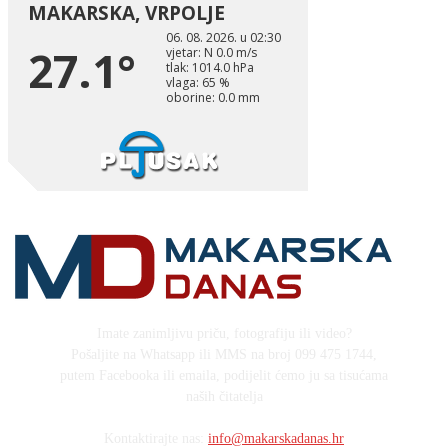
Imate zanimljivu priču, fotografiju ili video?
Pošaljite na Whatsapp ili MMS na broj 099 475 1744,
putem Facebooka ili emaila, podijelit ćemo ju sa tisućama
naših čitatelja
Kontaktirajte nas:
info@makarskadanas.hr