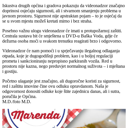
Iskustva drugih općina i gradova pokazuju da videonadzor značajno
doprinosi osjećaju sigurnosti, ali i stvarnom smanjenju problema u
javnom prostoru. Sigurnost nije apstraktan pojam – to je osjećaj da
se u svom mjestu možeš kretati mirno i bez straha.
Posebno važnu ulogu videonadzor će imati u protupožarnoj zaštiti.
Centrala sustava bit će smještena u DVD-u Baška Voda, gdje će
dežurna osoba moći u svakom trenutku reagirati brzo i odgovorno.
Videonadzor će nam pomoći i u sprječavanju ilegalnog odlaganja
otpada, koje je dugogodišnji problem, kao i u boljoj regulaciji
prometa i sankcioniranju nepropisno parkiranih vozila. Red u
prostoru nije kazna, nego preduvjet normalnog suživota – i mještana
i gostiju.
Početno ulaganje jest značajno, ali dugoročne koristi za sigurnost,
red i zaštitu imovine čine ovu odluku opravdanom. Naša je
odgovornost donositi odluke koje štite zajednicu danas, ali i sutra,
poručila je Općina.
M.D./foto M.D.