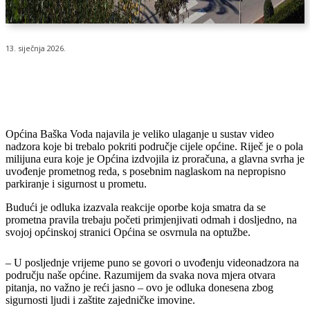
13. siječnja 2026.
Općina Baška Voda najavila je veliko ulaganje u sustav video
nadzora koje bi trebalo pokriti područje cijele općine. Riječ je o pola
milijuna eura koje je Općina izdvojila iz proračuna, a glavna svrha je
uvođenje prometnog reda, s posebnim naglaskom na nepropisno
parkiranje i sigurnost u prometu.
Budući je odluka izazvala reakcije oporbe koja smatra da se
prometna pravila trebaju početi primjenjivati odmah i dosljedno, na
svojoj općinskoj stranici Općina se osvrnula na optužbe.
– U posljednje vrijeme puno se govori o uvođenju videonadzora na
području naše općine. Razumijem da svaka nova mjera otvara
pitanja, no važno je reći jasno – ovo je odluka donesena zbog
sigurnosti ljudi i zaštite zajedničke imovine.