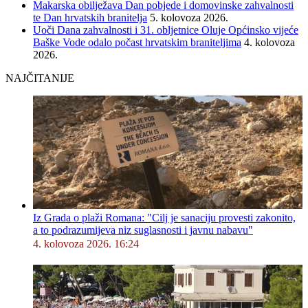
Makarska obilježava Dan pobjede i domovinske zahvalnosti
te Dan hrvatskih branitelja
5. kolovoza 2026.
Uoči Dana zahvalnosti i 31. obljetnice Oluje Općinsko vijeće
Baške Vode odalo počast hrvatskim braniteljima
4. kolovoza
2026.
NAJČITANIJE
Iz Grada o plaži Romana: "Cilj je sanaciju provesti zakonito,
a to podrazumijeva niz suglasnosti i javnu nabavu"
4. kolovoza 2026. 16:24