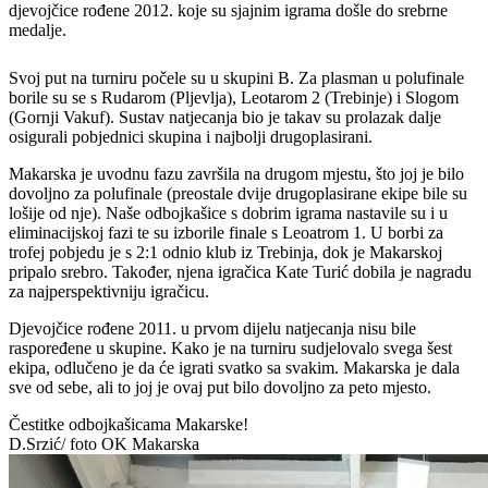
djevojčice rođene 2012. koje su sjajnim igrama došle do srebrne
medalje.
Svoj put na turniru počele su u skupini B. Za plasman u polufinale
borile su se s Rudarom (Pljevlja), Leotarom 2 (Trebinje) i Slogom
(Gornji Vakuf). Sustav natjecanja bio je takav su prolazak dalje
osigurali pobjednici skupina i najbolji drugoplasirani.
Makarska je uvodnu fazu završila na drugom mjestu, što joj je bilo
dovoljno za polufinale (preostale dvije drugoplasirane ekipe bile su
lošije od nje). Naše odbojkašice s dobrim igrama nastavile su i u
eliminacijskoj fazi te su izborile finale s Leoatrom 1. U borbi za
trofej pobjedu je s 2:1 odnio klub iz Trebinja, dok je Makarskoj
pripalo srebro. Također, njena igračica Kate Turić dobila je nagradu
za najperspektivniju igračicu.
Djevojčice rođene 2011. u prvom dijelu natjecanja nisu bile
raspoređene u skupine. Kako je na turniru sudjelovalo svega šest
ekipa, odlučeno je da će igrati svatko sa svakim. Makarska je dala
sve od sebe, ali to joj je ovaj put bilo dovoljno za peto mjesto.
Čestitke odbojkašicama Makarske!
D.Srzić/ foto OK Makarska