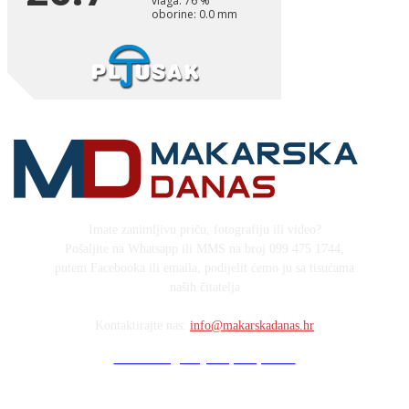
Imate zanimljivu priču, fotografiju ili video?
Pošaljite na Whatsapp ili MMS na broj 099 475 1744,
putem Facebooka ili emaila, podijelit ćemo ju sa tisućama
naših čitatelja
Kontaktirajte nas:
info@makarskadanas.hr
Stock images by Depositphotos