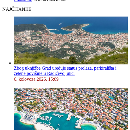
NAJČITANIJE
Zbog uknjižbe Grad uređuje status prolaza, parkirališta i
zelene površine u Radićevoj ulici
6. kolovoza 2026. 15:09