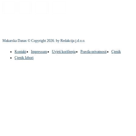
Makarska Danas © Copyright
2026
. by Redakcija j.d.o.o.
Kontakt
Impressum
Uvjeti korištenja
Pravila privatnosti
Cjenik
Cjenik Izbori