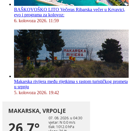
BAŠKOVOŠKO LITO Večeras Ribarska večer u Krvavici,
evo i programa za kolovoz:
6. kolovoza 2026. 11:59
Makarska rivijera među rijetkima s rastom turističkog prometa
u srpnju
5. kolovoza 2026. 19:42