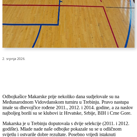
2. srpnja 2026.
Odbojkašice Makarske prije nekoliko dana sudjelovale su na
Međunarodnom Vidovdanskom turniru u Trebinju. Pravo nastupa
imale su dhevojčice rođene 2011., 2012. i 2014. godine, a za naslov
najboljeg borili su se klubovi iz Hrvatske, Srbije, BIH i Crne Gore.
Makarska je u Trebinju doputovala s dvije selekcije (2011. i 2012.
godište). Mlade nade naše odbojke pokazale su se u odličnom
svijetlu i ostvarile dobre rezultate. Posebno vrijedi istaknuti