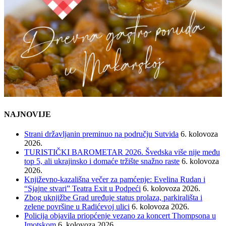
NAJNOVIJE
Strani državljanin preminuo na području Sutvida
6. kolovoza
2026.
TURISTIČKI BAROMETAR 2026. Švedska više nije među
top 5, ali ukrajinsko i domaće tržište snažno raste
6. kolovoza
2026.
Književno-kazališna večer za pamćenje: Evelina Rudan i
“Sjajne stvari” Teatra Exit u Podpeći
6. kolovoza 2026.
Zbog uknjižbe Grad uređuje status prolaza, parkirališta i
zelene površine u Radićevoj ulici
6. kolovoza 2026.
Policija objavila priopćenje vezano za koncert Thompsona u
Imotskom
6. kolovoza 2026.