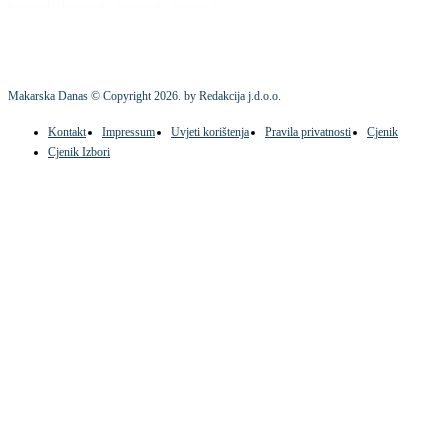
Makarska Danas © Copyright
2026
. by Redakcija j.d.o.o.
Kontakt
Impressum
Uvjeti korištenja
Pravila privatnosti
Cjenik
Cjenik Izbori