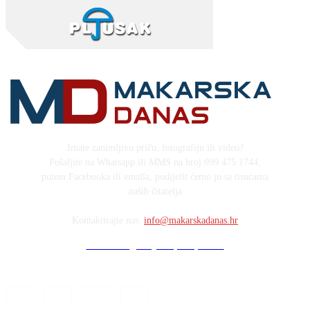
Imate zanimljivu priču, fotografiju ili video?
Pošaljite na Whatsapp ili MMS na broj 099 475 1744,
putem Facebooka ili emaila, podijelit ćemo ju sa tisućama
naših čitatelja
Kontaktirajte nas:
info@makarskadanas.hr
Stock images by Depositphotos