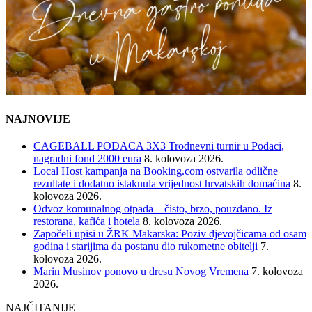
NAJNOVIJE
CAGEBALL PODACA 3X3 Trodnevni turnir u Podaci,
nagradni fond 2000 eura
8. kolovoza 2026.
Local Host kampanja na Booking.com ostvarila odlične
rezultate i dodatno istaknula vrijednost hrvatskih domaćina
8.
kolovoza 2026.
Odvoz komunalnog otpada – čisto, brzo, pouzdano. Iz
restorana, kafića i hotela
8. kolovoza 2026.
Započeli upisi u ŽRK Makarska: Poziv djevojčicama od osam
godina i starijima da postanu dio rukometne obitelji
7.
kolovoza 2026.
Marin Musinov ponovo u dresu Novog Vremena
7. kolovoza
2026.
NAJČITANIJE