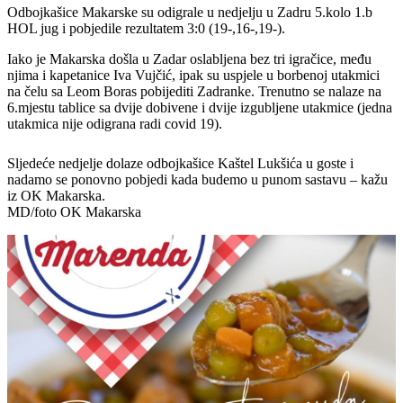
Odbojkašice Makarske su odigrale u nedjelju u Zadru 5.kolo 1.b
HOL jug i pobjedile rezultatem 3:0 (19-,16-,19-).
Iako je Makarska došla u Zadar oslabljena bez tri igračice, među
njima i kapetanice Iva Vujčić, ipak su uspjele u borbenoj utakmici
na čelu sa Leom Boras pobijediti Zadranke. Trenutno se nalaze na
6.mjestu tablice sa dvije dobivene i dvije izgubljene utakmice (jedna
utakmica nije odigrana radi covid 19).
Sljedeće nedjelje dolaze odbojkašice Kaštel Lukšića u goste i
nadamo se ponovno pobjedi kada budemo u punom sastavu – kažu
iz OK Makarska.
MD/foto OK Makarska