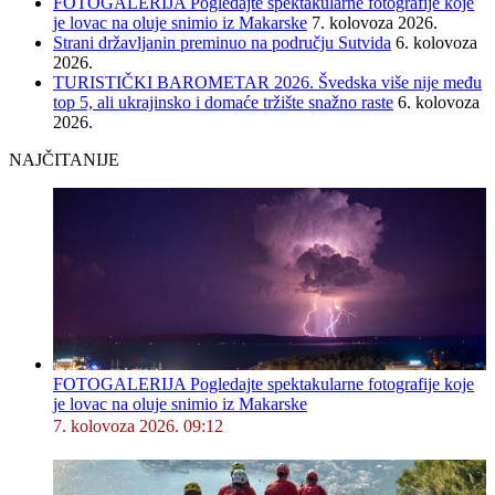
FOTOGALERIJA Pogledajte spektakularne fotografije koje
je lovac na oluje snimio iz Makarske
7. kolovoza 2026.
Strani državljanin preminuo na području Sutvida
6. kolovoza
2026.
TURISTIČKI BAROMETAR 2026. Švedska više nije među
top 5, ali ukrajinsko i domaće tržište snažno raste
6. kolovoza
2026.
NAJČITANIJE
FOTOGALERIJA Pogledajte spektakularne fotografije koje
je lovac na oluje snimio iz Makarske
7. kolovoza 2026. 09:12