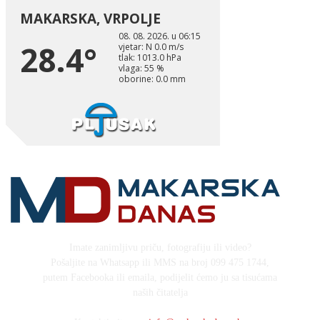
Imate zanimljivu priču, fotografiju ili video?
Pošaljite na Whatsapp ili MMS na broj 099 475 1744,
putem Facebooka ili emaila, podijelit ćemo ju sa tisućama
naših čitatelja