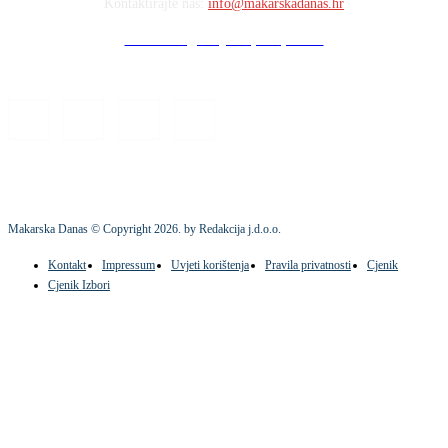
Kontaktirajte nas:
info@makarskadanas.hr
Stock images by Depositphotos
Makarska Danas © Copyright
2026
. by Redakcija j.d.o.o.
Kontakt
Impressum
Uvjeti korištenja
Pravila privatnosti
Cjenik
Cjenik Izbori