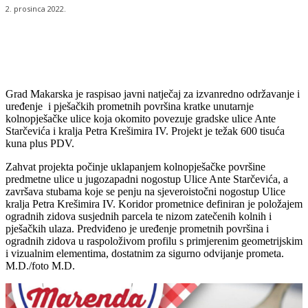
2. prosinca 2022.
Grad Makarska je raspisao javni natječaj za izvanredno održavanje i
uređenje i pješačkih prometnih površina kratke unutarnje
kolnopješačke ulice koja okomito povezuje gradske ulice Ante
Starčevića i kralja Petra Krešimira IV. Projekt je težak 600 tisuća
kuna plus PDV.
Zahvat projekta počinje uklapanjem kolnopješačke površine
predmetne ulice u jugozapadni nogostup Ulice Ante Starčevića, a
završava stubama koje se penju na sjeveroistočni nogostup Ulice
kralja Petra Krešimira IV. Koridor prometnice definiran je položajem
ogradnih zidova susjednih parcela te nizom zatečenih kolnih i
pješačkih ulaza. Predviđeno je uređenje prometnih površina i
ogradnih zidova u raspoloživom profilu s primjerenim geometrijskim
i vizualnim elementima, dostatnim za sigurno odvijanje prometa.
M.D./foto M.D.