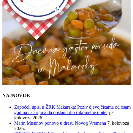
NAJNOVIJE
Započeli upisi u ŽRK Makarska: Poziv djevojčicama od osam
godina i starijima da postanu dio rukometne obitelji
7.
kolovoza 2026.
Marin Musinov ponovo u dresu Novog Vremena
7. kolovoza
2026.