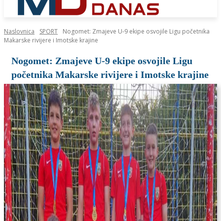
Naslovnica
SPORT
Nogomet: Zmajeve U-9 ekipe osvojile Ligu početnika
Makarske rivijere i Imotske krajine
Nogomet: Zmajeve U-9 ekipe osvojile Ligu
početnika Makarske rivijere i Imotske krajine