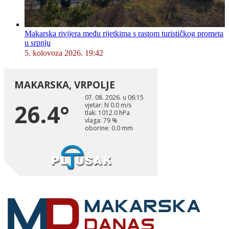
Makarska rivijera među rijetkima s rastom turističkog prometa
u srpnju
5. kolovoza 2026. 19:42