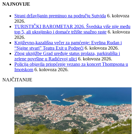
NAJNOVIJE
Strani državljanin preminuo na području Sutvida
6. kolovoza
2026.
TURISTIČKI BAROMETAR 2026. Švedska više nije među
top 5, ali ukrajinsko i domaće tržište snažno raste
6. kolovoza
2026.
Književno-kazališna večer za pamćenje: Evelina Rudan i
“Sjajne stvari” Teatra Exit u Podpeći
6. kolovoza 2026.
Zbog uknjižbe Grad uređuje status prolaza, parkirališta i
zelene površine u Radićevoj ulici
6. kolovoza 2026.
Policija objavila priopćenje vezano za koncert Thompsona u
Imotskom
6. kolovoza 2026.
NAJČITANIJE