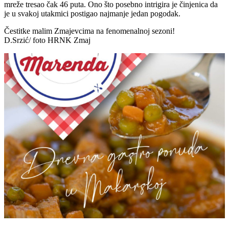
mreže tresao čak 46 puta. Ono što posebno intrigira je činjenica da
je u svakoj utakmici postigao najmanje jedan pogodak.
Čestitke malim Zmajevcima na fenomenalnoj sezoni!
D.Srzić/ foto HRNK Zmaj