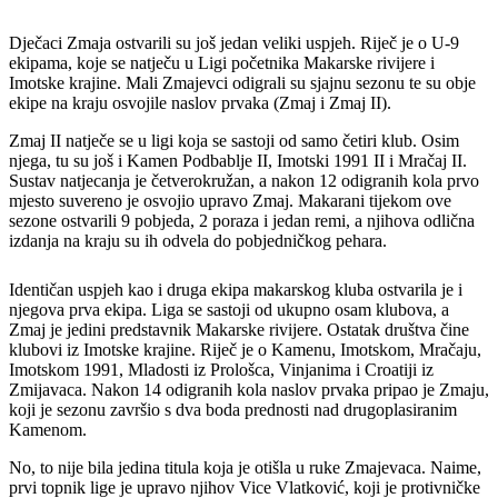
Dječaci Zmaja ostvarili su još jedan veliki uspjeh. Riječ je o U-9
ekipama, koje se natječu u Ligi početnika Makarske rivijere i
Imotske krajine. Mali Zmajevci odigrali su sjajnu sezonu te su obje
ekipe na kraju osvojile naslov prvaka (Zmaj i Zmaj II).
Zmaj II natječe se u ligi koja se sastoji od samo četiri klub. Osim
njega, tu su još i Kamen Podbablje II, Imotski 1991 II i Mračaj II.
Sustav natjecanja je četverokružan, a nakon 12 odigranih kola prvo
mjesto suvereno je osvojio upravo Zmaj. Makarani tijekom ove
sezone ostvarili 9 pobjeda, 2 poraza i jedan remi, a njihova odlična
izdanja na kraju su ih odvela do pobjedničkog pehara.
Identičan uspjeh kao i druga ekipa makarskog kluba ostvarila je i
njegova prva ekipa. Liga se sastoji od ukupno osam klubova, a
Zmaj je jedini predstavnik Makarske rivijere. Ostatak društva čine
klubovi iz Imotske krajine. Riječ je o Kamenu, Imotskom, Mračaju,
Imotskom 1991, Mladosti iz Prološca, Vinjanima i Croatiji iz
Zmijavaca. Nakon 14 odigranih kola naslov prvaka pripao je Zmaju,
koji je sezonu završio s dva boda prednosti nad drugoplasiranim
Kamenom.
No, to nije bila jedina titula koja je otišla u ruke Zmajevaca. Naime,
prvi topnik lige je upravo njihov Vice Vlatković, koji je protivničke