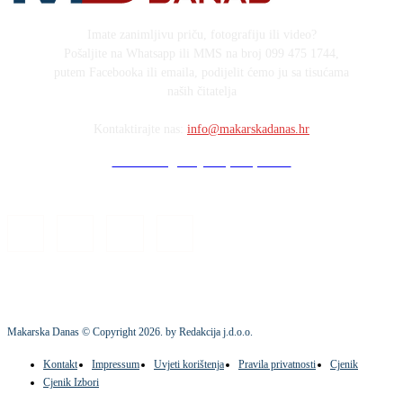
Imate zanimljivu priču, fotografiju ili video?
Pošaljite na Whatsapp ili MMS na broj 099 475 1744,
putem Facebooka ili emaila, podijelit ćemo ju sa tisućama
naših čitatelja
Kontaktirajte nas:
info@makarskadanas.hr
Stock images by Depositphotos
Makarska Danas © Copyright
2026
. by Redakcija j.d.o.o.
Kontakt
Impressum
Uvjeti korištenja
Pravila privatnosti
Cjenik
Cjenik Izbori