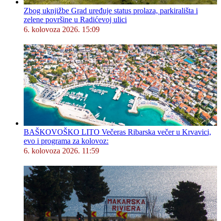
Zbog uknjižbe Grad uređuje status prolaza, parkirališta i
zelene površine u Radićevoj ulici
6. kolovoza 2026. 15:09
BAŠKOVOŠKO LITO Večeras Ribarska večer u Krvavici,
evo i programa za kolovoz:
6. kolovoza 2026. 11:59