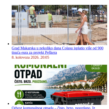
Grad Makarska u nekoliko dana Colasu isplatio više od 900
tisuća eura za projekt Peškera
8. kolovoza 2026. 20:05
Odvoz komunalnog otpada – čisto, brzo, pouzdano. Iz