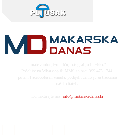
Imate zanimljivu priču, fotografiju ili video?
Pošaljite na Whatsapp ili MMS na broj 099 475 1744,
putem Facebooka ili emaila, podijelit ćemo ju sa tisućama
naših čitatelja
Kontaktirajte nas:
info@makarskadanas.hr
Stock images by Depositphotos