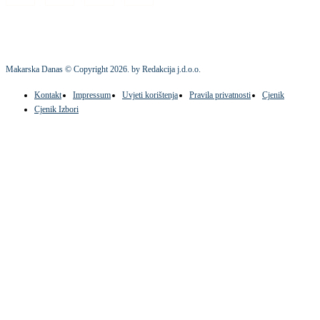
Makarska Danas © Copyright
2026
. by Redakcija j.d.o.o.
Kontakt
Impressum
Uvjeti korištenja
Pravila privatnosti
Cjenik
Cjenik Izbori