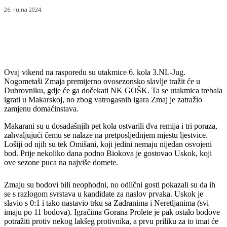
26. rujna 2024.
Ovaj vikend na rasporedu su utakmice 6. kola 3.NL-Jug.
Nogometaši Zmaja premijerno ovosezonsko slavlje tražit će u
Dubrovniku, gdje će ga dočekati NK GOŠK. Ta se utakmica trebala
igrati u Makarskoj, no zbog vatrogasnih igara Zmaj je zatražio
zamjenu domaćinstava.
Makarani su u dosadašnjih pet kola ostvarili dva remija i tri poraza,
zahvaljujući čemu se nalaze na pretposljednjem mjestu ljestvice.
Lošiji od njih su tek Omišani, koji jedini nemaju nijedan osvojeni
bod. Prije nekoliko dana podno Biokova je gostovao Uskok, koji
ove sezone puca na najviše domete.
Zmaju su bodovi bili neophodni, no odlični gosti pokazali su da ih
se s razlogom svrstava u kandidate za naslov prvaka. Uskok je
slavio s 0:1 i tako nastavio trku sa Zadranima i Neretljanima (svi
imaju po 11 bodova). Igračima Gorana Prolete je pak ostalo bodove
potražiti protiv nekog lakšeg protivnika, a prvu priliku za to imat će