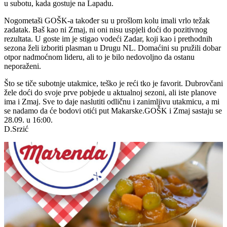
u subotu, kada gostuje na Lapadu.
Nogometaši GOŠK-a također su u prošlom kolu imali vrlo težak
zadatak. Baš kao ni Zmaj, ni oni nisu uspjeli doći do pozitivnog
rezultata. U goste im je stigao vodeći Zadar, koji kao i prethodnih
sezona želi izboriti plasman u Drugu NL. Domaćini su pružili dobar
otpor nadmoćnom lideru, ali to je bilo nedovoljno da ostanu
neporaženi.
Što se tiče subotnje utakmice, teško je reći tko je favorit. Dubrovčani
žele doći do svoje prve pobjede u aktualnoj sezoni, ali iste planove
ima i Zmaj. Sve to daje naslutiti odličnu i zanimljivu utakmicu, a mi
se nadamo da će bodovi otići put Makarske.GOŠK i Zmaj sastaju se
28.09. u 16:00.
D.Srzić