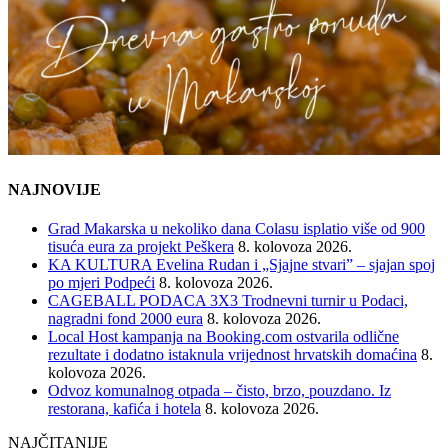
NAJNOVIJE
Grad Makarska u nekoliko dana Colasu isplatio više od 900
tisuća eura za projekt Peškera
8. kolovoza 2026.
KA KULTURA Evelina Rudan i „Sjajne stvari” – sjajan spoj
po mjeri Podpeći
8. kolovoza 2026.
CAGEBALL PODACA 3X3 Trodnevni turnir u Podaci,
nagradni fond 2000 eura
8. kolovoza 2026.
Local Host kampanja na Booking.com ostvarila odlične
rezultate i dodatno istaknula vrijednost hrvatskih domaćina
8.
kolovoza 2026.
Odvoz komunalnog otpada – čisto, brzo, pouzdano. Iz
restorana, kafića i hotela
8. kolovoza 2026.
NAJČITANIJE